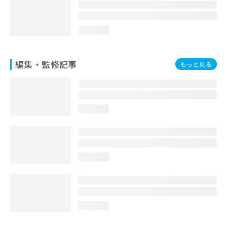
お
問
い
loading...
合
わ
せ
編集・監修記事
もっと見る
は
こ
ち
ら
loading...
loading...
loading...