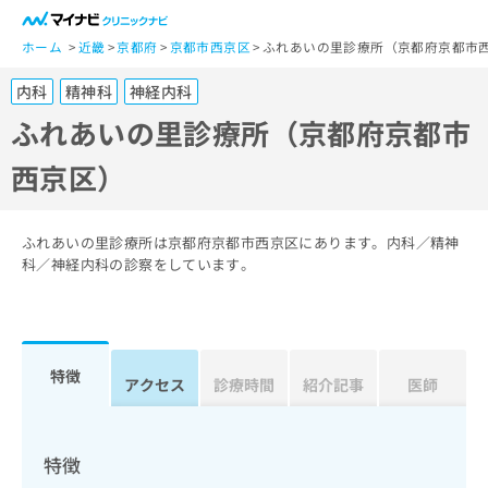
一
般
ホーム
近畿
京都府
京都市西京区
ふれあいの里診療所（京都府京都市
ユ
内科
精神科
神経内科
ー
ザ
ふれあいの里診療所（京都府京都市
ー
西京区）
の
方
は
こ
ふれあいの里診療所は京都府京都市西京区にあります。内科／精神
ち
科／神経内科の診察をしています。
ら
医
マ
療
イ
特徴
関
アクセス
診療時間
紹介記事
医師
ナ
係
ビ
者
ク
の
リ
特徴
方
ニ