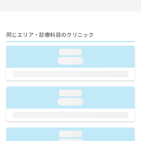
出
稿
クリ
資
稿
ニッ
の
料
クナ
の
お
の
ビサ
お
問
ご
イト
問
い
請
への
い
同じエリア・診療科目のクリニック
合
お問
求
合
合せ
わ
は
フォ
わ
せ
こ
ーム
loading...
せ
は
ち
とな
は
こ
ら
loading...
りま
こ
ち
す。
ち
ら
クリ
無
ら
ニッ
料
クの
資
情
予
料
loading...
報
約・
の
症状
拡
loading...
のご
ご
充
相談
請
の
など
求
お
はで
は
申
きま
こ
せん
し
loading...
ので
ち
込