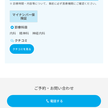
ッ
は
診療時間・内容等について、事前に必ず医療機関にご確認ください。
ク
こ
ナ
ち
マイナンバー保
ビ
険証
ら
に
関
診療科目
広
す
広
内科 精神科 神経内科
告
る
告
代
クチコミ
お
出
理
問
稿
クチコミを見る
店
い
の
合
の
お
わ
方
問
せ
い
は
は
合
こ
こ
わ
ち
ち
せ
ら
ら
は
ご予約・お問い合わせ
こ
こち
ち
広
らは
広
ら
告
電話する
マイ
告
出
ナビ