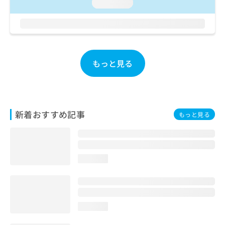
ご了
loading...
ら
み
承く
は
ださ
こ
無
い。
ち
料
ら
情
報
もっと見る
拡
掲
充
載
の
情
お
報
申
の
新着おすすめ記事
もっと見る
し
修
込
正
み
は
は
こ
こ
ち
loading...
ち
ら
ら
そ
の
loading...
他
の