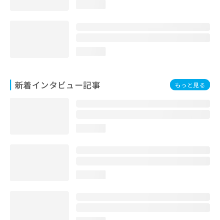
loading...
loading...
新着インタビュー記事
もっと見る
loading...
loading...