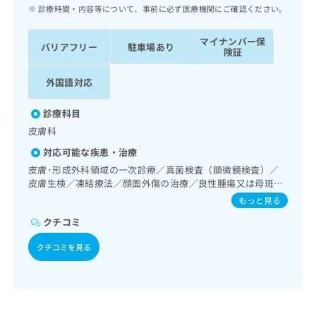
ッ
は
診療時間・内容等について、事前に必ず医療機関にご確認ください。
ク
こ
ナ
ち
マイナンバー保
バリアフリー
駐車場あり
ビ
険証
ら
に
関
外国語対応
広
す
広
告
る
告
診療科目
代
お
出
皮膚科
理
問
稿
店
い
の
対応可能な疾患・治療
合
の
お
皮膚･形成外科領域の一次診療／真菌検査（顕微鏡検査）／
わ
方
問
皮膚生検／凍結療法／顔面外傷の治療／良性腫瘍又は母斑そ
せ
い
は
の他の切除・縫合手術／アトピー性皮膚炎の治療
もっと見る
は
合
こ
こ
わ
クチコミ
ち
ち
せ
ら
ら
クチコミを見る
は
こ
こち
ち
広
らは
広
ら
告
マイ
告
出
ナビ