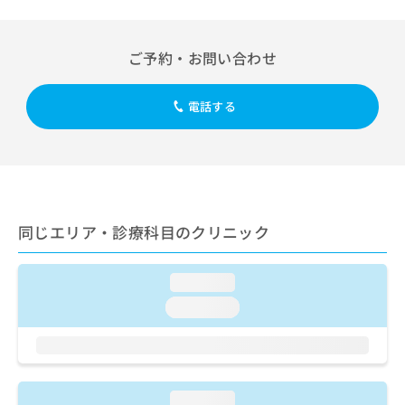
出
稿
クリ
資
稿
ニッ
の
料
クナ
の
お
の
ビサ
ご予約・お問い合わせ
お
問
ご
イト
問
い
請
への
い
合
お問
求
電話する
合
合せ
わ
は
フォ
わ
せ
こ
ーム
せ
は
ち
とな
は
こ
ら
りま
こ
ち
す。
ち
ら
クリ
無
ら
ニッ
同じエリア・診療科目のクリニック
料
クの
資
情
予
料
報
約・
loading...
の
症状
拡
のご
ご
充
loading...
相談
請
の
など
求
お
はで
は
申
きま
こ
せん
し
ので
ち
込
loading...