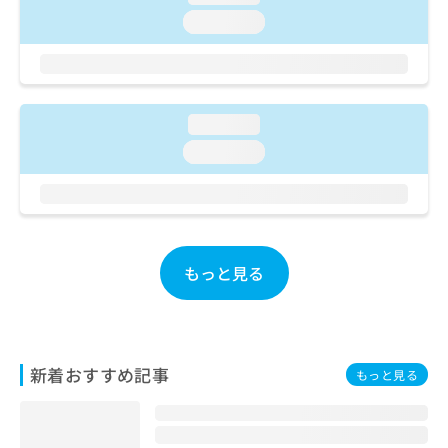
ご了
ら
み
承く
loading...
は
ださ
こ
無
い。
ち
料
ら
情
報
loading...
拡
掲
loading...
充
載
の
情
お
報
申
の
し
修
込
正
もっと見る
み
は
は
こ
こ
ち
ち
ら
ら
新着おすすめ記事
もっと見る
そ
の
他
の