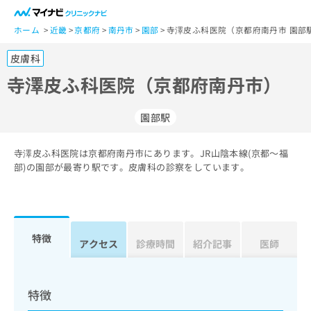
一
般
ホーム
近畿
京都府
南丹市
園部
寺澤皮ふ科医院（京都府南丹市 園部
ユ
皮膚科
ー
ザ
寺澤皮ふ科医院（京都府南丹市）
ー
の
園部駅
方
は
こ
寺澤皮ふ科医院は京都府南丹市にあります。JR山陰本線(京都～福
部)の園部が最寄り駅です。皮膚科の診察をしています。
ち
ら
医
マ
療
イ
特徴
アクセス
診療時間
紹介記事
医師
関
ナ
係
ビ
者
ク
の
リ
特徴
方
ニ