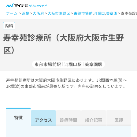
一
般
ホーム
近畿
大阪府
大阪市生野区
東部市場前
,
河堀口
,
美章園
寿幸苑診
ユ
内科
ー
ザ
寿幸苑診療所（大阪府大阪市生野
ー
区）
の
方
は
東部市場前駅
河堀口駅
美章園駅
こ
ち
寿幸苑診療所は大阪府大阪市生野区にあります。JR関西本線(関～
ら
JR難波)の東部市場前が最寄り駅です。内科の診察をしています。
医
マ
療
イ
関
ナ
係
ビ
特徴
アクセス
診療時間
紹介記事
医師
者
ク
の
リ
方
ニ