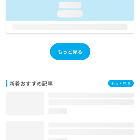
ご了
ら
み
loading...
承く
は
ださ
loading...
こ
無
い。
ち
料
ら
情
報
拡
掲
充
載
もっと見る
の
情
お
報
申
の
し
修
込
正
新着おすすめ記事
もっと見る
み
は
は
こ
こ
ち
ち
ら
ら
loading...
そ
の
他
の