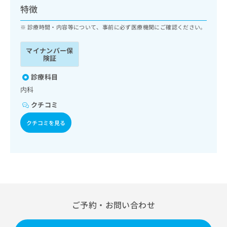
ッ
は
特徴
ク
こ
ナ
診療時間・内容等について、事前に必ず医療機関にご確認ください。
ち
ビ
ら
に
マイナンバー保
関
険証
広
す
広
告
る
診療科目
告
代
お
出
内科
理
問
稿
クチコミ
店
い
の
合
の
お
クチコミを見る
わ
方
問
せ
い
は
は
合
こ
こ
わ
ち
ち
せ
ら
ら
は
こ
こち
ち
広
ご予約・お問い合わせ
らは
広
ら
告
マイ
告
出
ナビ