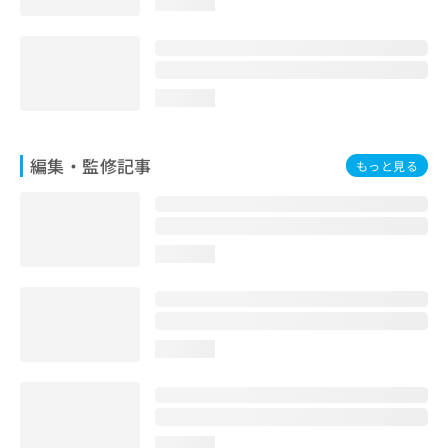
loading...
お
問
い
合
わ
loading...
せ
は
こ
編集・監修記事
もっと見る
ち
ら
loading...
loading...
loading...