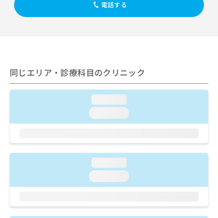
出
稿
クリ
電話する
資
稿
ニッ
の
料
クナ
の
お
の
ビサ
お
問
ご
イト
問
い
請
への
い
合
お問
求
合
合せ
わ
は
フォ
わ
同じエリア・診療科目のクリニック
せ
こ
ーム
せ
は
ち
とな
は
こ
ら
りま
loading...
こ
ち
す。
ち
ら
クリ
loading...
無
ら
ニッ
料
クの
資
情
予
料
報
約・
の
症状
拡
のご
loading...
ご
充
相談
請
の
loading...
など
求
お
はで
は
申
きま
こ
せん
し
ので
ち
込