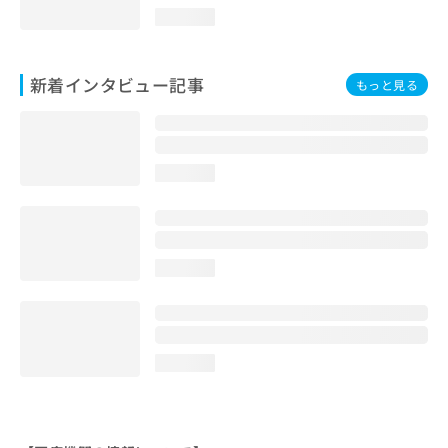
loading...
新着インタビュー記事
もっと見る
loading...
loading...
loading...