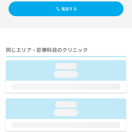
出
稿
クリ
資
稿
ニッ
の
電話する
料
クナ
の
お
の
ビサ
お
問
ご
イト
問
い
請
への
い
合
お問
求
合
合せ
わ
は
フォ
わ
せ
こ
ーム
せ
同じエリア・診療科目のクリニック
は
ち
とな
は
こ
ら
りま
こ
ち
す。
loading...
ち
ら
クリ
無
ら
ニッ
loading...
料
クの
資
情
予
料
報
約・
の
症状
拡
のご
ご
充
相談
loading...
請
の
など
求
お
loading...
はで
は
申
きま
こ
せん
し
ので
ち
込