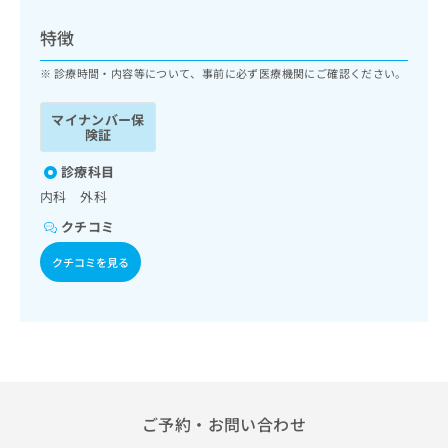
ッ
は
ク
こ
特徴
ナ
ち
ビ
診療時間・内容等について、事前に必ず医療機関にご確認ください。
ら
に
関
マイナンバー保
広
す
広
険証
告
る
告
代
お
診療科目
出
理
問
稿
内科 外科
店
い
の
クチコミ
合
の
お
わ
方
問
クチコミを見る
せ
い
は
は
合
こ
こ
わ
ち
ち
せ
ら
ら
は
こ
こち
ち
広
らは
広
ら
告
ご予約・お問い合わせ
マイ
告
出
ナビ