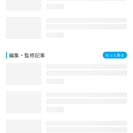
お
loading...
問
い
合
わ
せ
loading...
は
こ
ち
編集・監修記事
もっと見る
ら
loading...
loading...