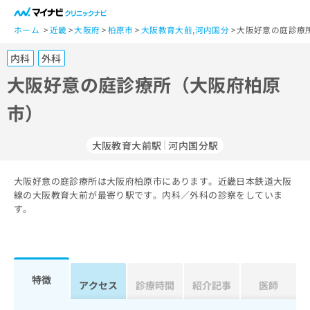
一
般
ホーム
近畿
大阪府
柏原市
大阪教育大前
,
河内国分
大阪好意の庭診療
ユ
内科
外科
ー
ザ
大阪好意の庭診療所（大阪府柏原
ー
市）
の
方
は
大阪教育大前駅
河内国分駅
こ
ち
大阪好意の庭診療所は大阪府柏原市にあります。近畿日本鉄道大阪
ら
線の大阪教育大前が最寄り駅です。内科／外科の診察をしていま
す。
医
マ
療
イ
関
ナ
係
ビ
者
ク
特徴
アクセス
診療時間
紹介記事
医師
の
リ
方
ニ