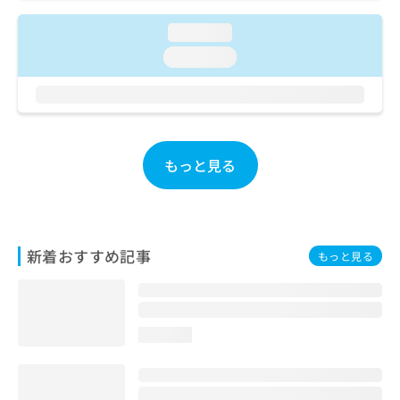
ご了
ら
み
承く
は
loading...
ださ
こ
無
い。
loading...
ち
料
ら
情
報
拡
掲
充
載
の
情
もっと見る
お
報
申
の
し
修
込
正
み
は
新着おすすめ記事
もっと見る
は
こ
こ
ち
ち
ら
ら
loading...
そ
の
他
の