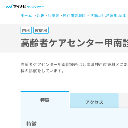
一
ホーム
近畿
兵庫県
神戸市東灘区
甲南山手
,
芦屋川
,
岡本
般
ユ
内科
皮膚科
ー
ザ
高齢者ケアセンター甲南
ー
の
方
高齢者ケアセンター甲南診療所は兵庫県神戸市東灘区にあ
は
科の診察をしています。
こ
ち
ら
特徴
アクセス
医
マ
療
イ
ナ
関
特徴
ビ