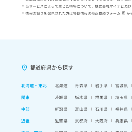
ち
み
当サービスによって生じた損害について、株式会社マイナビ及び
ら
は
情報の誤りを発見された方は
掲載情報の修正依頼フォーム
か
こ
ち
そ
ら
の
他
の
お
問
い
都道府県から探す
合
わ
せ
北海道
・
東北
北海道
青森県
岩手県
宮城県
は
こ
関東
茨城県
栃木県
群馬県
埼玉県
ち
ら
中部
新潟県
富山県
石川県
福井県
近畿
滋賀県
京都府
大阪府
兵庫県