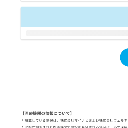
拡
資
きま
充
料
せん
の
ので
の
ご了
お
ご
承く
申
請
ださ
し
求
い。
込
は
み
こ
は
ち
こ
ら
ち
ら
無
料
掲
情
載
報
情
拡
報
充
の
の
修
お
【医療機関の情報について】
正
申
掲載している情報は、株式会社マイナビおよび株式会社ウェルネ
は
し
こ
実際に検索された医療機関で受診を希望される場合は、必ず医療
込