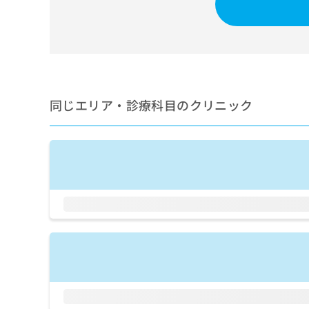
せ
こち
ち
らは
は
マイ
こ
ら
ナビ
ち
クリ
ら
ニッ
クナ
広
ビサ
広
資
イト
告
同じエリア・診療科目のクリニック
告
への
料
出
出
お問
の
稿
合せ
稿
ご
の
フォ
の
請
お
ーム
お
求
問
とな
問
りま
は
い
い
す。
こ
合
合
クリ
ち
わ
ニッ
わ
ら
せ
クの
せ
は
予
は
約・
こ
こ
無
症状
ち
ち
のご
料
ら
相談
ら
情
など
報
はで