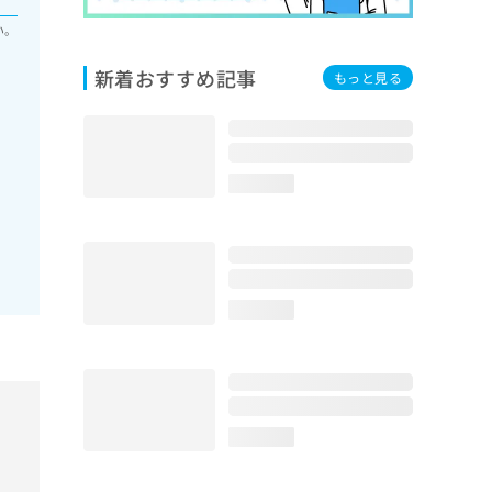
い。
新着おすすめ記事
もっと見る
loading...
loading...
loading...