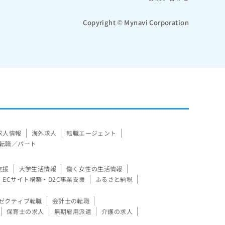
Copyright © Mynavi Corporation
求人情報
海外求人
転職エージェント
転職／パート
支援
大学生活情報
働く女性の生活情報
ECサイト構築・D2C事業支援
ふるさと納税
ゼクティブ転職
会計士の転職
保育士の求人
無期雇用派遣
介護の求人