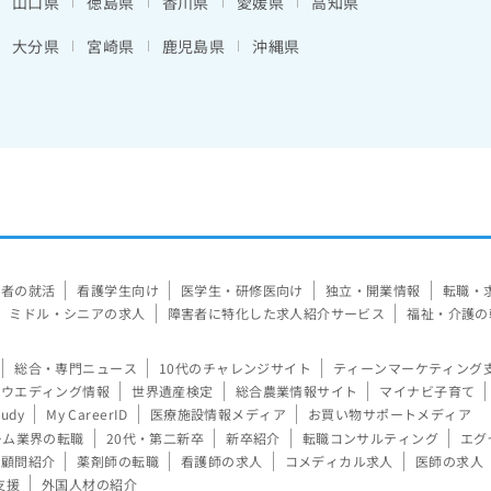
山口県
徳島県
香川県
愛媛県
高知県
大分県
宮崎県
鹿児島県
沖縄県
験者の就活
看護学生向け
医学生・研修医向け
独立・開業情報
転職・
ミドル・シニアの求人
障害者に特化した求人紹介サービス
福祉・介護の
総合・専門ニュース
10代のチャレンジサイト
ティーンマーケティング
ウエディング情報
世界遺産検定
総合農業情報サイト
マイナビ子育て
tudy
My CareerID
医療施設情報メディア
お買い物サポートメディア
ーム業界の転職
20代・第二新卒
新卒紹介
転職コンサルティング
エグ
顧問紹介
薬剤師の転職
看護師の求人
コメディカル求人
医師の求人
支援
外国人材の紹介