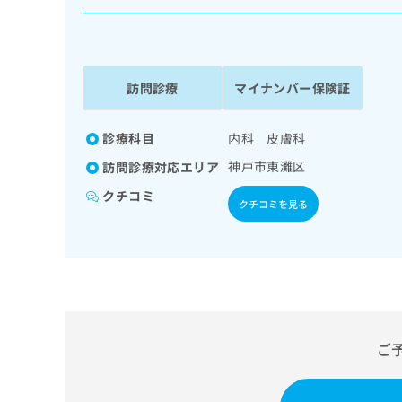
係
ク
者
リ
の
ニ
ッ
方
ク
訪問診療
マイナンバー保険証
は
ナ
こ
ビ
ち
診療科目
内科 皮膚科
に
関
ら
神戸市東灘区
訪問診療対応エリア
す
る
クチコミ
クチコミを見る
お
広
広
問
告
告
い
出
代
合
稿
わ
理
の
せ
店
お
は
の
問
こ
ご
い
方
ち
合
ら
は
わ
こ