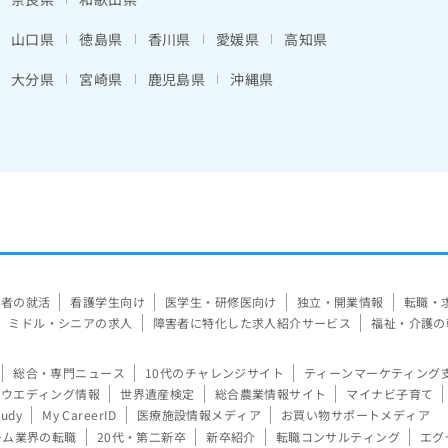
山口県
徳島県
香川県
愛媛県
高知県
大分県
宮崎県
鹿児島県
沖縄県
験者の就活
看護学生向け
医学生・研修医向け
独立・開業情報
転職・
ミドル・シニアの求人
障害者に特化した求人紹介サービス
福祉・介護の
総合・専門ニュース
10代のチャレンジサイト
ティーンマーケティング
ウエディング情報
世界遺産検定
総合農業情報サイト
マイナビ子育て
tudy
My CareerID
医療施設情報メディア
お買い物サポートメディア
ーム業界の転職
20代・第二新卒
新卒紹介
転職コンサルティング
エグ