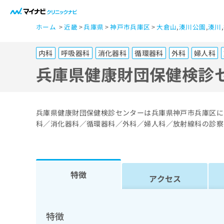
一
ホーム
近畿
兵庫県
神戸市兵庫区
大倉山
,
湊川公園
,
湊川
,
般
ユ
内科
呼吸器科
消化器科
循環器科
外科
婦人科
ー
ザ
兵庫県健康財団保健検診
ー
の
方
兵庫県健康財団保健検診センターは兵庫県神戸市兵庫区に
は
科／消化器科／循環器科／外科／婦人科／放射線科の診察
こ
ち
ら
特徴
アクセス
医
マ
療
イ
ナ
関
特徴
ビ