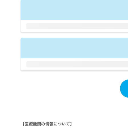
拡
資
きま
充
料
せん
の
ので
の
ご了
お
ご
承く
申
請
ださ
し
求
い。
込
は
み
こ
は
ち
こ
ら
ち
ら
無
料
掲
情
載
報
情
拡
報
充
の
の
修
お
正
申
は
し
【医療機関の情報について】
こ
込