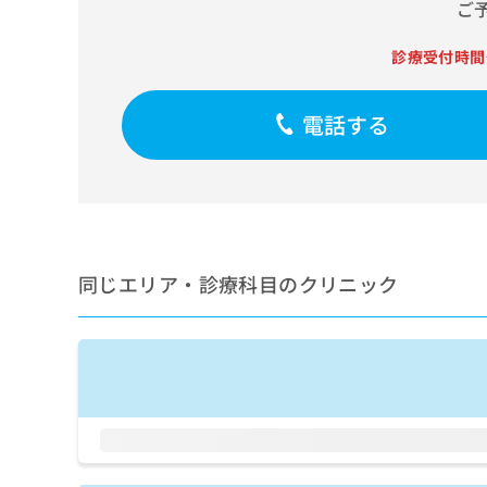
せ
こち
ご
ち
らは
は
マイ
こ
ら
診療受付時間
ナビ
ち
クリ
ら
ニッ
クナ
電話する
広
ビサ
広
資
イト
告
告
への
料
出
出
お問
の
稿
合せ
稿
ご
の
フォ
の
請
お
ーム
お
求
問
とな
問
同じエリア・診療科目のクリニック
りま
は
い
い
す。
こ
合
合
クリ
ち
わ
ニッ
わ
ら
せ
クの
せ
は
予
は
約・
こ
こ
無
症状
ち
ち
のご
料
ら
相談
ら
情
など
報
はで