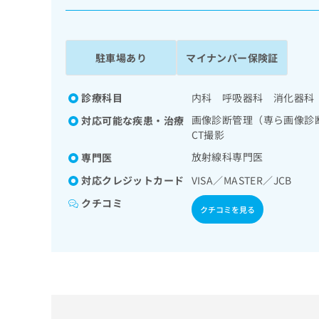
係
ク
者
リ
の
ニ
ッ
方
駐車場あり
マイナンバー保険証
ク
は
ナ
こ
ビ
診療科目
内科 呼吸器科 消化器科
ち
に
画像診断管理（専ら画像診
対応可能な疾患・治療
関
ら
CT撮影
す
る
放射線科専門医
専門医
お
広
広
対応クレジットカード
VISA／MASTER／JCB
問
告
告
い
クチコミ
出
代
合
クチコミを見る
稿
わ
理
の
せ
店
お
は
の
問
こ
い
方
ち
合
ら
は
わ
こ