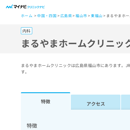
一
ホーム
中国・四国
広島県
福山市
東福山
まるやまホー
般
ユ
内科
ー
ザ
まるやまホームクリニッ
ー
の
方
まるやまホームクリニックは広島県福山市にあります。JR
は
す。
こ
ち
ら
特徴
アクセス
医
マ
療
イ
ナ
関
特徴
ビ