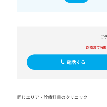
せ
こち
ち
らは
は
マイ
こ
ら
ナビ
ち
クリ
ら
ニッ
クナ
広
ビサ
広
資
イト
告
ご
告
への
料
出
出
お問
の
稿
合せ
稿
診療受付時間
ご
の
フォ
の
請
お
ーム
お
求
問
とな
問
電話する
りま
は
い
い
す。
こ
合
合
クリ
ち
わ
ニッ
わ
ら
せ
クの
せ
は
予
は
約・
こ
こ
無
症状
ち
ち
のご
料
ら
同じエリア・診療科目のクリニック
相談
ら
情
など
報
はで