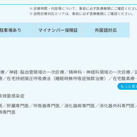
診療時間・内容等について、事前に必ず医療機関にご確認くださ
訪問診療対応エリアは、事前に必ず医療機関にご確認ください。
駐車場あり
マイナンバー保険証
外国語対応
診療／神経･脳血管領域の一次診療／精神科・神経科領域の一次診療／
療／在宅持続陽圧呼吸療法（睡眠時無呼吸症候群治療）／在宅酸素療
／人工肛門の管理／肝･胆道・膵臓領域の一次診療／循環器系領域の
もっと見
／腎･泌尿器系領域の一次診療／尿失禁の治療／内分泌･代謝･栄養領
炎球菌感染症
／糖尿病患者教育（食事療法、運動療法、自己血糖測定）／糖尿病に
管理及び指導／血液・免疫系領域の一次診療／血液凝固異常の診断及
医／肝臓専門医／呼吸器専門医／消化器病専門医／消化器外科専門医
領域の一次診療／小児領域の一次診療／医療用麻薬によるがん疼痛治
病専門医
ア／漢方薬の処方／在宅における看取り