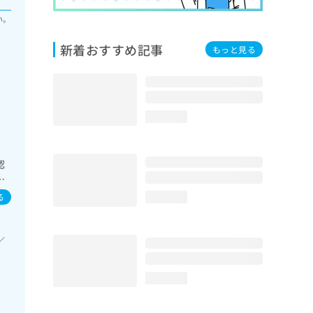
い。
新着おすすめ記事
もっと見る
loading...
認
法
一次
る
loading...
域の
よ
び
／
療
loading...