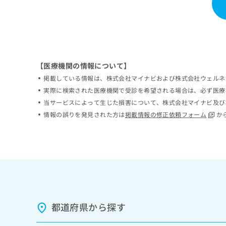
ち
み
ら
は
こ
ち
そ
ら
の
【医療機関の情報について】
他
の
掲載している情報は、株式会社マイナビおよび株式会社ウェルネ
お
実際に検索された医療機関で受診を希望される場合は、必ず医療
問
当サービスによって生じた損害について、株式会社マイナビ及び
い
情報の誤りを発見された方は
掲載情報の修正依頼フォーム
か
合
わ
せ
は
こ
ち
ら
都道府県から探す