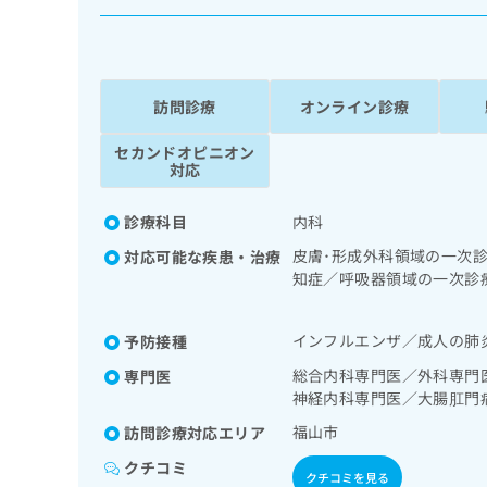
係
ク
者
リ
の
ニ
ッ
方
ク
訪問診療
オンライン診療
は
ナ
こ
ビ
セカンドオピニオン
ち
に
対応
関
ら
す
診療科目
内科
る
お
皮膚･形成外科領域の一次
対応可能な疾患・治療
広
広
問
知症／呼吸器領域の一次診
告
告
い
／消化器系領域の一次診療
出
代
合
診療／ペースメーカー管理
稿
インフルエンザ／成人の肺
予防接種
わ
一次診療／インスリン療法
理
の
せ
る合併症に対する継続的な
店
総合内科専門医／外科専門
専門医
お
は
治療／筋・骨格系及び外傷
神経内科専門医／大腸肛門
の
問
こ
／がんに伴う精神症状のケ
い
方
ち
福山市
訪問診療対応エリア
合
ら
は
クチコミ
わ
クチコミを見る
こ