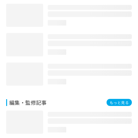
お
問
い
合
loading...
わ
せ
は
こ
loading...
ち
ら
loading...
編集・監修記事
もっと見る
loading...