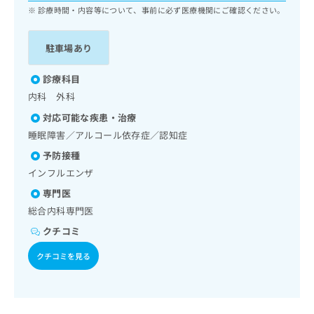
ッ
は
診療時間・内容等について、事前に必ず医療機関にご確認ください。
ク
こ
ナ
ち
駐車場あり
ビ
ら
に
関
診療科目
広
す
広
内科 外科
告
る
告
代
対応可能な疾患・治療
お
出
理
問
睡眠障害／アルコール依存症／認知症
稿
店
い
の
予防接種
合
の
お
インフルエンザ
わ
方
問
せ
い
は
専門医
は
合
こ
総合内科専門医
こ
わ
ち
クチコミ
ち
せ
ら
ら
は
クチコミを見る
こ
こち
ち
広
らは
広
ら
告
マイ
告
出
ナビ