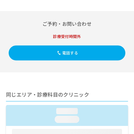
出
稿
クリ
資
稿
ニッ
の
料
クナ
の
お
の
ビサ
お
問
ご
イト
ご予約・お問い合わせ
問
い
請
への
い
合
お問
求
診療受付時間外
合
合せ
わ
は
フォ
わ
せ
こ
ーム
せ
は
ち
電話する
とな
は
こ
ら
りま
こ
ち
す。
ち
ら
クリ
無
ら
ニッ
料
クの
資
情
予
料
報
約・
同じエリア・診療科目のクリニック
の
症状
拡
のご
ご
充
相談
請
の
など
loading...
求
お
はで
は
申
loading...
きま
こ
せん
し
ので
ち
込