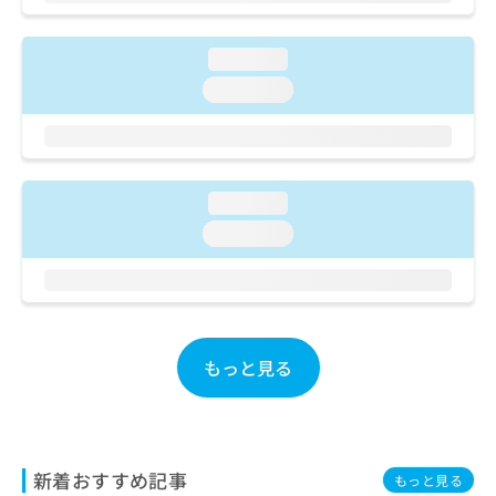
ご了
ら
み
承く
は
ださ
こ
無
loading...
い。
ち
料
loading...
ら
情
報
拡
掲
充
載
の
情
loading...
お
報
loading...
申
の
し
修
込
正
み
は
は
こ
こ
ち
もっと見る
ち
ら
ら
そ
の
他
新着おすすめ記事
もっと見る
の