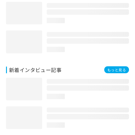
loading...
loading...
新着インタビュー記事
もっと見る
loading...
loading...