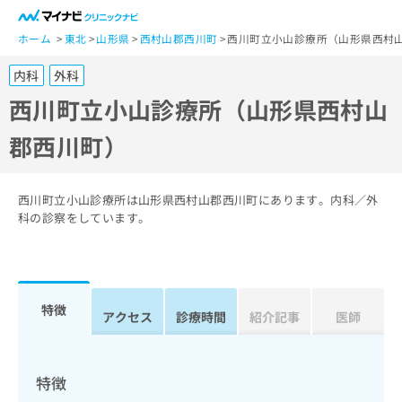
一
般
ホーム
東北
山形県
西村山郡西川町
西川町立小山診療所（山形県西村
ユ
内科
外科
ー
ザ
西川町立小山診療所（山形県西村山
ー
郡西川町）
の
方
は
こ
西川町立小山診療所は山形県西村山郡西川町にあります。内科／外
ち
科の診察をしています。
ら
医
マ
療
イ
特徴
関
アクセス
診療時間
紹介記事
医師
ナ
係
ビ
者
ク
の
リ
特徴
方
ニ