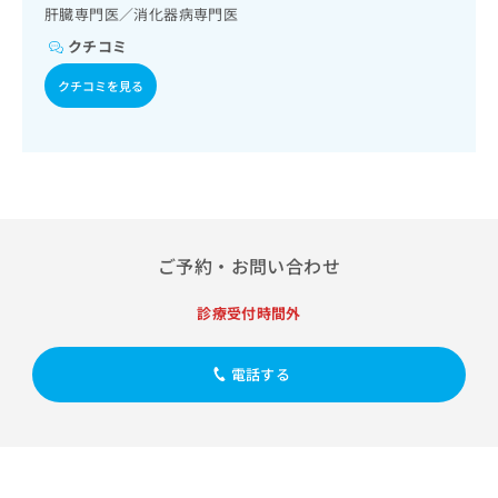
出
稿
クリ
資
肝臓専門医／消化器病専門医
稿
ニッ
の
料
クチコミ
クナ
の
お
の
ビサ
お
問
ご
イト
クチコミを見る
問
い
請
への
い
合
お問
求
合
合せ
わ
は
フォ
わ
せ
こ
ーム
せ
は
ち
とな
は
こ
ら
りま
こ
ち
す。
ち
ら
クリ
ご予約・お問い合わせ
無
ら
ニッ
料
クの
資
情
予
診療受付時間外
料
報
約・
の
症状
拡
のご
ご
電話する
充
相談
請
の
など
求
お
はで
は
申
きま
こ
せん
し
ので
ち
込