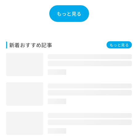
お
問
もっと見る
い
合
わ
せ
は
新着おすすめ記事
もっと見る
こ
ち
ら
loading...
loading...
loading...