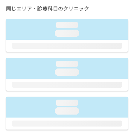
ご了
ら
み
承く
同じエリア・診療科目のクリニック
は
ださ
こ
無
い。
ち
料
loading...
ら
情
loading...
報
拡
掲
充
載
の
情
お
報
申
loading...
の
し
修
loading...
込
正
み
は
は
こ
こ
ち
ち
ら
loading...
ら
loading...
そ
の
他
の