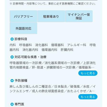
ッ
は
診療時間・内容等について、事前に必ず医療機関にご確認ください。
ク
こ
ナ
ち
マイナンバー保
バリアフリー
駐車場あり
ビ
険証
ら
に
関
外国語対応
広
す
広
告
る
告
診療科目
代
お
出
理
内科 呼吸器科 消化器科 循環器科 アレルギー科 呼吸
問
稿
器内科 消化器内科 循環器内科 肝臓内科
店
い
の
合
の
お
対応可能な疾患・治療
わ
方
問
呼吸器領域の一次診療／消化器系領域の一次診療／上部消化
せ
い
は
管内視鏡検査／肝･胆道・膵臓領域の一次診療／循環器系領
は
合
こ
域の一次診療／腎･泌尿器系領域の一次診療／内分泌･代謝･
もっと見る
こ
わ
ち
栄養領域の一次診療
ち
せ
予防接種
ら
ら
は
麻しん及び風しんの二種混合／日本脳炎／破傷風／水痘／イ
こ
ンフルエンザ／成人の肺炎球菌感染症／おたふくかぜ／A型
こち
ち
広
肝炎／B型肝炎
らは
もっと見る
広
ら
告
マイ
告
専門医
出
ナビ