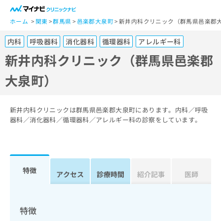
一
般
ホーム
関東
群馬県
邑楽郡大泉町
新井内科クリニック（群馬県邑楽郡
ユ
内科
呼吸器科
消化器科
循環器科
アレルギー科
ー
ザ
新井内科クリニック（群馬県邑楽郡
ー
大泉町）
の
方
は
こ
新井内科クリニックは群馬県邑楽郡大泉町にあります。内科／呼吸
ち
器科／消化器科／循環器科／アレルギー科の診察をしています。
ら
医
マ
療
イ
特徴
関
アクセス
診療時間
紹介記事
医師
ナ
係
ビ
者
ク
の
リ
特徴
方
ニ