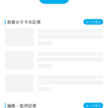
お
問
い
合
新着おすすめ記事
もっと見る
わ
せ
は
こ
ち
loading...
ら
loading...
loading...
編集・監修記事
もっと見る