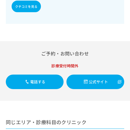
出
稿
クリ
資
クチコミを見る
稿
ニッ
の
料
クナ
の
お
の
ビサ
お
問
ご
イト
問
い
請
への
い
合
お問
求
合
合せ
わ
は
フォ
わ
せ
こ
ーム
せ
は
ち
とな
ご予約・お問い合わせ
は
こ
ら
りま
こ
ち
す。
ち
診療受付時間外
ら
クリ
無
ら
ニッ
料
クの
資
情
予
電話する
公式サイト
料
報
約・
の
症状
拡
のご
ご
充
相談
請
の
など
求
お
はで
は
申
きま
こ
せん
同じエリア・診療科目のクリニック
し
ので
ち
込