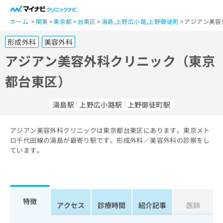
一
般
ホーム
関東
東京都
台東区
湯島
,
上野広小路
,
上野御徒町
アジアン美容
ユ
形成外科
美容外科
ー
ザ
アジアン美容外科クリニック（東京
ー
都台東区）
の
方
は
湯島駅
上野広小路駅
上野御徒町駅
こ
ち
アジアン美容外科クリニックは東京都台東区にあります。東京メト
ら
ロ千代田線の湯島が最寄り駅です。形成外科／美容外科の診察をし
ています。
医
マ
療
イ
関
ナ
係
ビ
者
ク
特徴
アクセス
診療時間
紹介記事
医師
の
リ
方
ニ