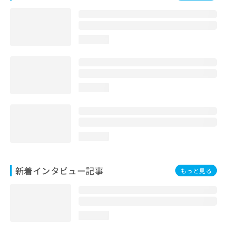
loading...
loading...
loading...
新着インタビュー記事
もっと見る
loading...