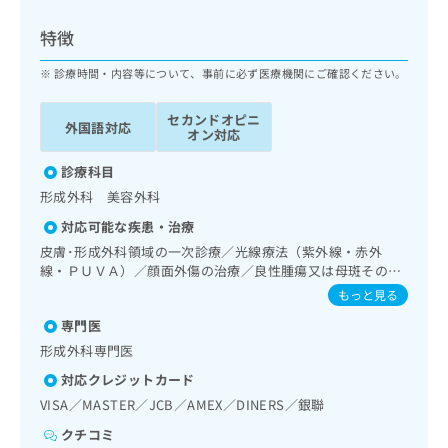
ッ
は
ク
こ
特徴
ナ
ち
ビ
診療時間・内容等について、事前に必ず医療機関にご確認ください。
ら
に
関
セカンドオピニ
広
外国語対応
す
広
オン対応
告
る
告
代
お
診療科目
出
理
問
稿
形成外科 美容外科
店
い
の
対応可能な疾患・治療
合
の
お
わ
皮膚･形成外科領域の一次診療／光線療法（紫外線・赤外
方
問
せ
線・ＰＵＶＡ）／顔面外傷の治療／良性腫瘍又は母斑その他
い
は
の切除・縫合手術
は
合
もっと見る
こ
こ
わ
ち
専門医
ち
せ
ら
ら
形成外科専門医
は
こ
対応クレジットカード
こち
ち
広
VISA／MASTER／JCB／AMEX／DINERS／銀聯
らは
広
ら
告
マイ
告
クチコミ
出
ナビ