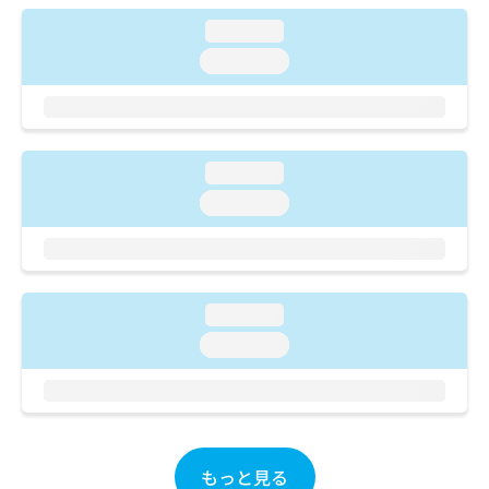
ご了
ら
み
承く
loading...
は
ださ
こ
無
い。
loading...
ち
料
ら
情
報
拡
掲
充
載
loading...
の
情
loading...
お
報
申
の
し
修
込
正
み
は
loading...
は
こ
こ
ち
loading...
ち
ら
ら
そ
の
他
もっと見る
の