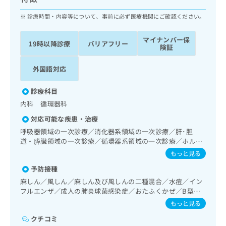
ッ
は
ク
診療時間・内容等について、事前に必ず医療機関にご確認ください。
こ
ナ
ち
ビ
ら
マイナンバー保
19時以降診療
バリアフリー
に
険証
関
広
す
広
外国語対応
告
る
告
代
お
出
診療科目
理
問
稿
内科 循環器科
店
い
の
合
の
お
対応可能な疾患・治療
わ
方
問
呼吸器領域の一次診療／消化器系領域の一次診療／肝･胆
せ
い
は
道・膵臓領域の一次診療／循環器系領域の一次診療／ホルタ
は
合
こ
ー型心電図検査／内分泌･代謝･栄養領域の一次診療／血液・
もっと見る
こ
わ
免疫系領域の一次診療
ち
ち
せ
予防接種
ら
ら
は
麻しん／風しん／麻しん及び風しんの二種混合／水痘／イン
こ
フルエンザ／成人の肺炎球菌感染症／おたふくかぜ／B型肝
こち
ち
広
炎
もっと見る
らは
広
ら
告
マイ
告
クチコミ
出
ナビ