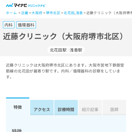
一
般
ホーム
近畿
大阪府
堺市北区
北花田
,
浅香
近藤クリニック（大阪府堺
ユ
内科
循環器科
ー
ザ
近藤クリニック（大阪府堺市北区）
ー
の
北花田駅
浅香駅
方
は
こ
近藤クリニックは大阪府堺市北区にあります。大阪市営地下鉄御堂
筋線の北花田が最寄り駅です。内科／循環器科の診察をしていま
ち
す。
ら
医
マ
療
イ
関
ナ
特徴
アクセス
診療時間
紹介記事
医師
係
ビ
者
ク
の
リ
方
ニ
特徴