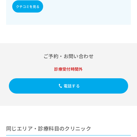
出
稿
クリ
資
クチコミを見る
稿
ニッ
の
料
クナ
の
お
の
ビサ
お
問
ご
イト
問
い
請
への
い
合
お問
求
合
合せ
わ
は
フォ
わ
せ
こ
ーム
せ
は
ち
とな
ご予約・お問い合わせ
は
こ
ら
りま
こ
ち
す。
ち
診療受付時間外
ら
クリ
無
ら
ニッ
料
クの
資
情
予
電話する
料
報
約・
の
症状
拡
のご
ご
充
相談
請
の
など
求
お
はで
は
申
きま
こ
同じエリア・診療科目のクリニック
せん
し
ので
ち
込