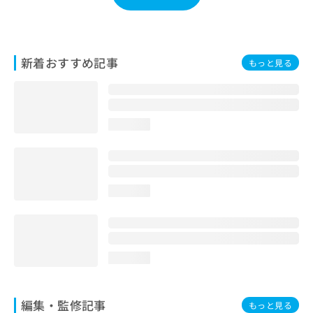
お
問
い
合
新着おすすめ記事
もっと見る
わ
せ
は
こ
ち
loading...
ら
loading...
loading...
編集・監修記事
もっと見る