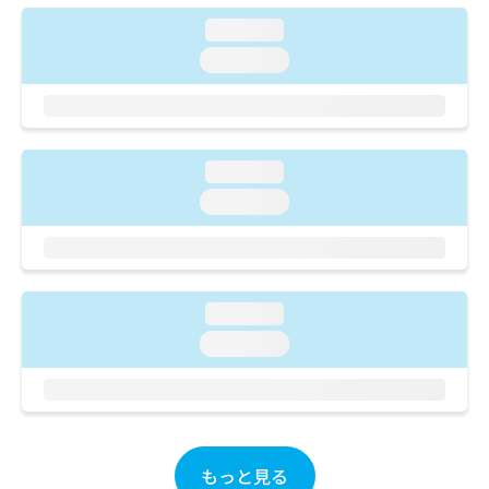
ご了
ら
み
承く
loading...
は
ださ
こ
無
い。
loading...
ち
料
ら
情
報
拡
掲
充
載
loading...
の
情
loading...
お
報
申
の
し
修
込
正
み
は
loading...
は
こ
こ
loading...
ち
ち
ら
ら
そ
の
他
もっと見る
の