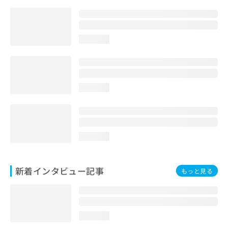
loading...
loading...
loading...
新着インタビュー記事
もっと見る
loading...