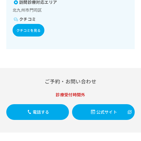
出
訪問診療対応エリア
稿
クリ
資
稿
ニッ
の
料
北九州市門司区
クナ
の
お
の
ビサ
クチコミ
お
問
ご
イト
問
い
請
への
クチコミを見る
い
合
お問
求
合
合せ
わ
は
フォ
わ
せ
こ
ーム
せ
は
ち
とな
は
こ
ら
りま
こ
ち
す。
ち
ら
クリ
無
ら
ニッ
ご予約・お問い合わせ
料
クの
資
情
予
料
報
約・
診療受付時間外
の
症状
拡
のご
ご
充
相談
請
電話する
公式サイト
の
など
求
お
はで
は
申
きま
こ
せん
し
ので
ち
込