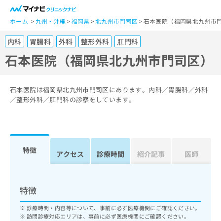
一
般
ホーム
九州・沖縄
福岡県
北九州市門司区
石本医院（福岡県北九州市
ユ
内科
胃腸科
外科
整形外科
肛門科
ー
ザ
石本医院（福岡県北九州市門司区）
ー
の
方
石本医院は福岡県北九州市門司区にあります。内科／胃腸科／外科
は
／整形外科／肛門科の診察をしています。
こ
ち
ら
特徴
医
アクセス
診療時間
紹介記事
医師
マ
療
イ
関
ナ
係
ビ
特徴
者
ク
の
リ
診療時間・内容等について、事前に必ず医療機関にご確認ください。
方
ニ
訪問診療対応エリアは、事前に必ず医療機関にご確認ください。