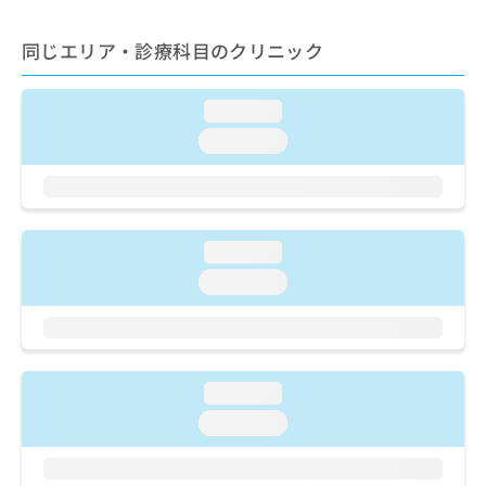
ご了
ら
み
承く
は
ださ
同じエリア・診療科目のクリニック
こ
無
い。
ち
料
ら
情
loading...
報
loading...
拡
掲
充
載
の
情
お
報
申
の
loading...
し
修
込
正
loading...
み
は
は
こ
こ
ち
ち
ら
ら
loading...
そ
loading...
の
他
の