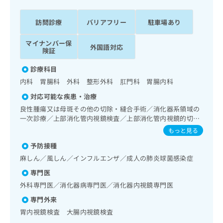
ッ
は
ク
こ
訪問診療
バリアフリー
駐車場あり
ナ
ち
ビ
ら
マイナンバー保
に
外国語対応
険証
関
広
す
広
診療科目
告
る
告
内科 胃腸科 外科 整形外科 肛門科 胃腸内科
代
お
出
理
問
稿
対応可能な疾患・治療
店
い
の
良性腫瘍又は母斑その他の切除・縫合手術／消化器系領域の
合
の
お
一次診療／上部消化管内視鏡検査／上部消化管内視鏡的切除
わ
方
問
術／下部消化管内視鏡検査／下部消化管内視鏡的切除術／
もっと見る
せ
い
は
肝･胆道・膵臓領域の一次診療／インスリン療法／糖尿病患
は
予防接種
合
者教育（食事療法、運動療法、自己血糖測定）／糖尿病によ
こ
こ
わ
る合併症に対する継続的な管理及び指導／筋・骨格系及び外
麻しん／風しん／インフルエンザ／成人の肺炎球菌感染症
ち
ち
傷領域の一次診療／義肢装具の作成及び評価／漢方薬の処方
せ
ら
専門医
ら
は
外科専門医／消化器病専門医／消化器内視鏡専門医
こ
こち
ち
広
専門外来
らは
広
ら
告
マイ
胃内視鏡検査 大腸内視鏡検査
告
出
ナビ