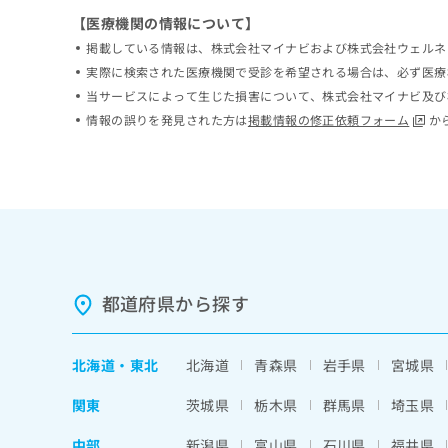
ち
み
【医療機関の情報について】
ら
は
掲載している情報は、株式会社マイナビおよび株式会社ウェルネ
こ
実際に検索された医療機関で受診を希望される場合は、必ず医療
ち
そ
当サービスによって生じた損害について、株式会社マイナビ及び
ら
の
情報の誤りを発見された方は
掲載情報の修正依頼フォーム
か
他
の
お
問
い
合
わ
せ
は
都道府県から探す
こ
ち
ら
北海道
・
東北
北海道
青森県
岩手県
宮城県
関東
茨城県
栃木県
群馬県
埼玉県
中部
新潟県
富山県
石川県
福井県