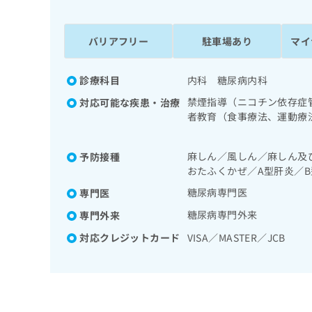
係
ク
者
リ
の
ニ
バリアフリー
駐車場あり
マイ
ッ
方
ク
は
ナ
診療科目
内科 糖尿病内科
こ
ビ
禁煙指導（ニコチン依存症
対応可能な疾患・治療
ち
に
者教育（食事療法、運動療
関
ら
導
す
る
麻しん／風しん／麻しん及
予防接種
お
広
おたふくかぜ／A型肝炎／B
広
問
告
告
い
糖尿病専門医
専門医
出
代
合
糖尿病専門外来
専門外来
稿
わ
理
の
せ
対応クレジットカード
VISA／MASTER／JCB
店
お
は
の
問
こ
い
方
ち
合
ら
は
わ
こ