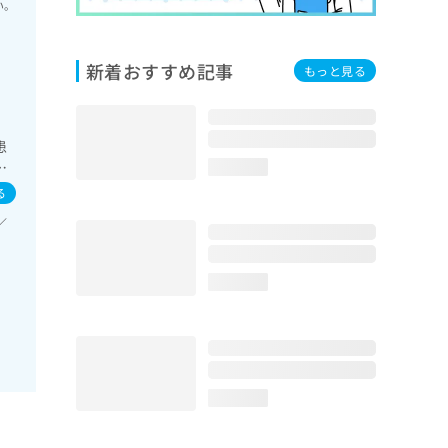
い。
新着おすすめ記事
もっと見る
患
指
loading...
る
／
loading...
loading...