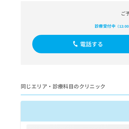
せ
こち
ち
らは
は
マイ
ご
こ
ら
ナビ
ち
クリ
ら
ニッ
診療受付中
（12:0
クナ
広
ビサ
広
資
イト
告
電話する
告
への
料
出
出
お問
の
稿
合せ
稿
ご
の
フォ
の
請
お
ーム
お
求
問
とな
問
りま
は
い
い
す。
こ
合
合
クリ
同じエリア・診療科目のクリニック
ち
わ
ニッ
わ
ら
せ
クの
せ
は
予
は
約・
こ
こ
無
症状
ち
ち
のご
料
ら
相談
ら
情
など
報
はで