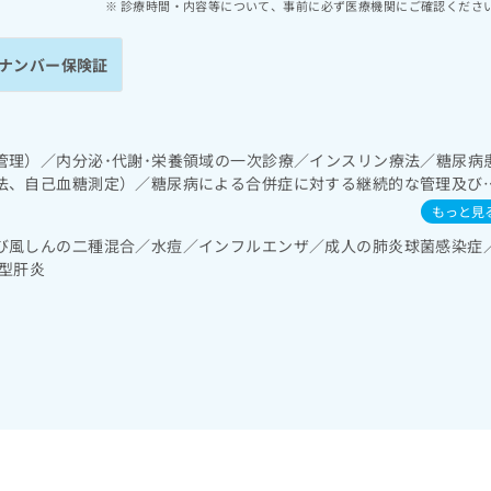
診療時間・内容等について、事前に必ず医療機関にご確認くださ
ナンバー保険証
管理）／内分泌･代謝･栄養領域の一次診療／インスリン療法／糖尿病
法、自己血糖測定）／糖尿病による合併症に対する継続的な管理及び
もっと見
び風しんの二種混合／水痘／インフルエンザ／成人の肺炎球菌感染症
型肝炎