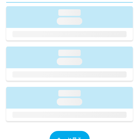
ご了
ら
み
承く
は
ださ
loading...
こ
無
い。
loading...
ち
料
ら
情
報
拡
掲
充
載
loading...
の
情
お
報
loading...
申
の
し
修
込
正
み
は
は
こ
loading...
こ
ち
loading...
ち
ら
ら
そ
の
他
の