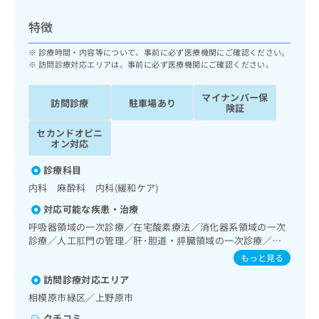
ッ
は
ク
こ
特徴
ナ
ち
ビ
診療時間・内容等について、事前に必ず医療機関にご確認ください。
ら
に
訪問診療対応エリアは、事前に必ず医療機関にご確認ください。
関
広
す
広
マイナンバー保
告
訪問診療
駐車場あり
る
険証
告
代
お
出
セカンドオピニ
理
問
稿
オン対応
店
い
の
合
の
お
診療科目
わ
方
問
内科 麻酔科 内科(緩和ケア)
せ
い
は
は
合
対応可能な疾患・治療
こ
こ
わ
呼吸器領域の一次診療／在宅酸素療法／消化器系領域の一次
ち
ち
せ
診療／人工肛門の管理／肝･胆道・膵臓領域の一次診療／循
ら
ら
は
環器系領域の一次診療／腎･泌尿器系領域の一次診療／医療
もっと見る
こ
用麻薬によるがん疼痛治療／がんに伴う精神症状のケア／在
こち
訪問診療対応エリア
ち
宅における看取り
広
らは
広
ら
告
相模原市緑区／上野原市
マイ
告
出
ナビ
クチコミ