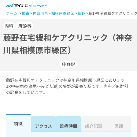
一
般
ホーム
関東
神奈川県
相模原市緑区
藤野
藤野在宅緩和ケアクリニック
ユ
内科
麻酔科
ー
ザ
藤野在宅緩和ケアクリニック（神奈
ー
川県相模原市緑区）
の
方
は
藤野駅
こ
ち
藤野在宅緩和ケアクリニックは神奈川県相模原市緑区にあります。
ら
JR中央本線(高尾～みどり湖)の藤野が最寄り駅です。内科／麻酔科
の診察をしています。
医
マ
療
イ
関
ナ
係
ビ
者
ク
特徴
アクセス
診療時間
紹介記事
医師
の
リ
方
ニ