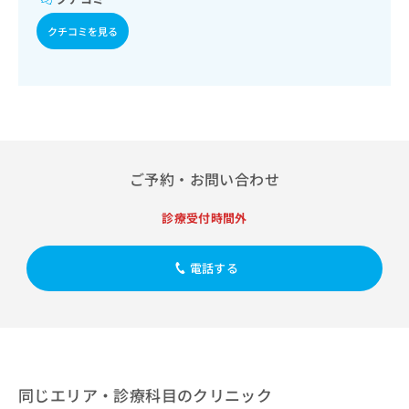
出
稿
クリ
資
稿
ニッ
の
料
クチコミを見る
クナ
の
お
の
ビサ
お
問
ご
イト
問
い
請
への
い
合
お問
求
合
合せ
わ
は
フォ
わ
せ
こ
ーム
せ
は
ち
とな
は
こ
ら
ご予約・お問い合わせ
りま
こ
ち
す。
ち
ら
クリ
無
診療受付時間外
ら
ニッ
料
クの
資
情
予
電話する
料
報
約・
の
症状
拡
のご
ご
充
相談
請
の
など
求
お
はで
は
申
きま
こ
せん
し
同じエリア・診療科目のクリニック
ので
ち
込