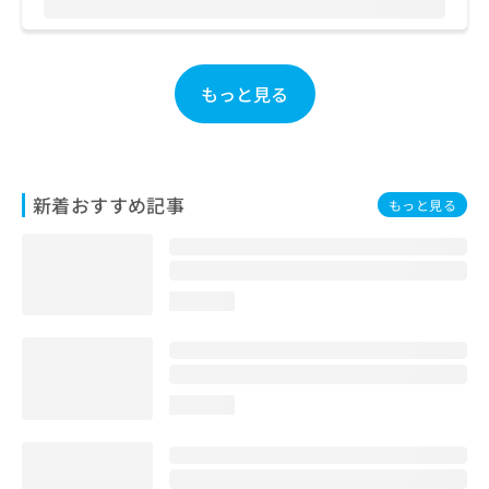
お
問
い
合
もっと見る
わ
せ
は
こ
ち
新着おすすめ記事
もっと見る
ら
loading...
loading...