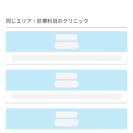
ご了
ら
み
承く
は
ださ
こ
無
い。
同じエリア・診療科目のクリニック
ち
料
ら
情
報
loading...
拡
掲
充
loading...
載
の
情
お
報
申
の
し
修
込
loading...
正
み
は
loading...
は
こ
こ
ち
ち
ら
ら
そ
loading...
の
loading...
他
の