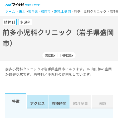
一
般
ホーム
東北
岩手県
盛岡市
盛岡
,
上盛岡
前多小児科クリニック（岩手
ユ
精神科
小児科
ー
ザ
前多小児科クリニック（岩手県盛岡
ー
市）
の
方
は
盛岡駅
上盛岡駅
こ
ち
前多小児科クリニックは岩手県盛岡市にあります。JR山田線の盛岡
ら
が最寄り駅です。精神科／小児科の診察をしています。
医
マ
療
イ
関
ナ
係
ビ
特徴
アクセス
診療時間
紹介記事
医師
者
ク
の
リ
方
ニ