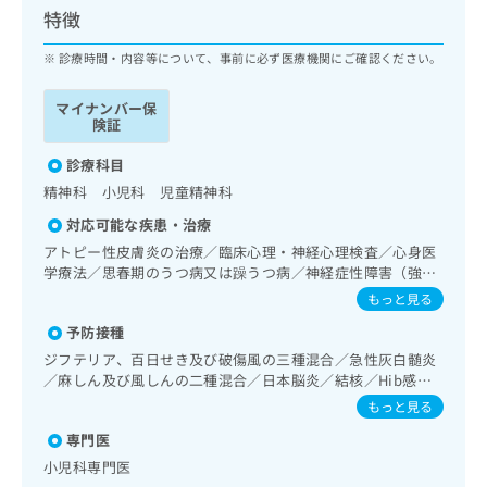
ッ
は
特徴
ク
こ
ナ
診療時間・内容等について、事前に必ず医療機関にご確認ください。
ち
ビ
ら
に
マイナンバー保
関
険証
広
す
広
告
る
診療科目
告
代
お
出
精神科 小児科 児童精神科
理
問
稿
対応可能な疾患・治療
店
い
の
合
の
アトピー性皮膚炎の治療／臨床心理・神経心理検査／心身医
お
わ
学療法／思春期のうつ病又は躁うつ病／神経症性障害（強迫
方
問
性障害、不安障害、パニック障害等）／心的外傷後ストレス
せ
い
は
もっと見る
障害（PTSD）／発達障害（自閉症、学習障害等）／小児領
は
合
こ
予防接種
域の一次診療／小児呼吸器疾患／小児神経疾患／小児アレル
こ
わ
ち
ギー疾患／乳幼児の育児相談／夜尿症の治療／漢方薬の処方
ち
ジフテリア、百日せき及び破傷風の三種混合／急性灰白髄炎
せ
ら
／麻しん及び風しんの二種混合／日本脳炎／結核／Hib感染
ら
は
症／小児の肺炎球菌感染症／ヒトパピローマウイルス感染症
こ
もっと見る
／水痘／インフルエンザ／おたふくかぜ／B型肝炎／ロタウ
こち
ち
広
専門医
らは
イルス感染症
広
ら
告
マイ
小児科専門医
告
出
ナビ