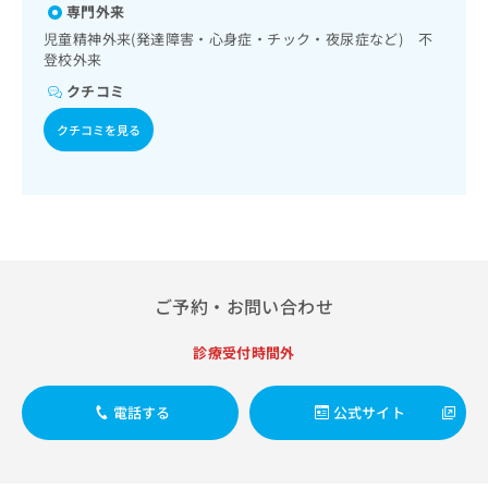
出
稿
クリ
専門外来
資
稿
ニッ
の
料
児童精神外来(発達障害・心身症・チック・夜尿症など) 不
クナ
の
お
の
登校外来
ビサ
お
問
ご
イト
クチコミ
問
い
請
への
い
合
お問
求
クチコミを見る
合
合せ
わ
は
フォ
わ
せ
こ
ーム
せ
は
ち
とな
は
こ
ら
りま
こ
ち
す。
ち
ら
クリ
無
ら
ニッ
料
クの
資
情
ご予約・お問い合わせ
予
料
報
約・
の
症状
拡
診療受付時間外
のご
ご
充
相談
請
の
など
求
お
電話する
公式サイト
はで
は
申
きま
こ
せん
し
ので
ち
込