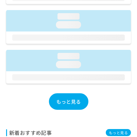
ご了
ら
み
承く
は
ださ
こ
無
loading...
い。
ち
料
loading...
ら
情
報
拡
掲
充
載
の
情
loading...
お
報
loading...
申
の
し
修
込
正
み
は
は
こ
こ
ち
もっと見る
ち
ら
ら
そ
の
他
新着おすすめ記事
もっと見る
の