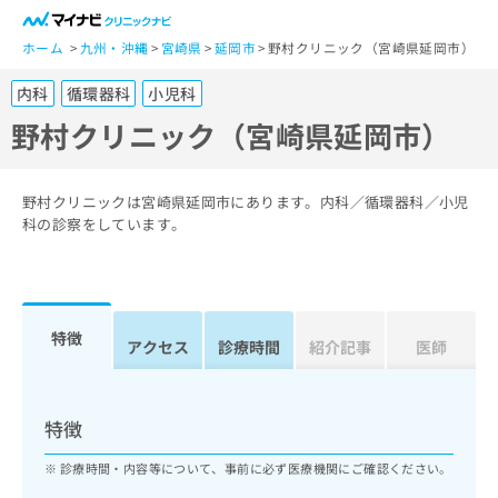
一
般
ホーム
九州・沖縄
宮崎県
延岡市
野村クリニック（宮崎県延岡市）
ユ
内科
循環器科
小児科
ー
ザ
野村クリニック（宮崎県延岡市）
ー
の
方
野村クリニックは宮崎県延岡市にあります。内科／循環器科／小児
は
科の診察をしています。
こ
ち
ら
特徴
医
アクセス
診療時間
紹介記事
医師
マ
療
イ
関
ナ
係
ビ
特徴
者
ク
の
リ
診療時間・内容等について、事前に必ず医療機関にご確認ください。
方
ニ