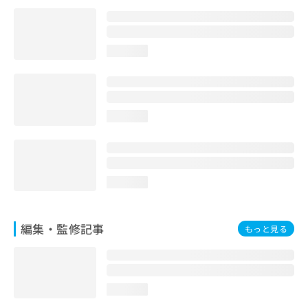
お
問
い
合
loading...
わ
せ
は
こ
loading...
ち
ら
loading...
編集・監修記事
もっと見る
loading...