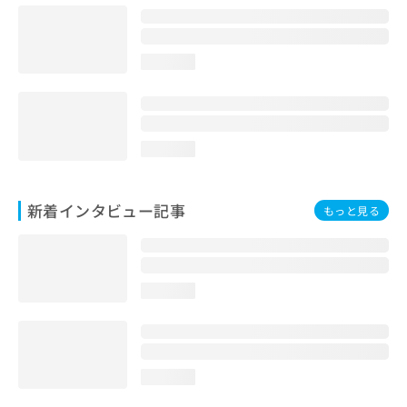
loading...
loading...
新着インタビュー記事
もっと見る
loading...
loading...