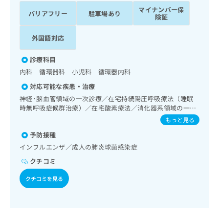
ッ
は
マイナンバー保
バリアフリー
駐車場あり
ク
こ
険証
ナ
ち
ビ
外国語対応
ら
に
関
広
診療科目
す
広
告
内科 循環器科 小児科 循環器内科
る
告
代
お
出
対応可能な疾患・治療
理
問
稿
神経･脳血管領域の一次診療／在宅持続陽圧呼吸療法（睡眠
店
い
の
時無呼吸症候群治療）／在宅酸素療法／消化器系領域の一次
合
の
お
診療／肝･胆道・膵臓領域の一次診療／循環器系領域の一次
もっと見る
わ
方
問
診療／ホルター型心電図検査／内分泌･代謝･栄養領域の一次
せ
い
は
予防接種
診療／漢方薬の処方
は
合
こ
インフルエンザ／成人の肺炎球菌感染症
こ
わ
ち
クチコミ
ち
せ
ら
ら
は
クチコミを見る
こ
こち
ち
広
らは
広
ら
告
マイ
告
出
ナビ