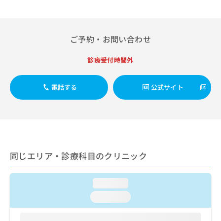
出
稿
クリ
資
稿
ニッ
の
料
クナ
の
お
の
ビサ
お
問
ご
イト
ご予約・お問い合わせ
問
い
請
への
い
合
お問
求
診療受付時間外
合
合せ
わ
は
フォ
わ
せ
こ
ーム
せ
は
ち
電話する
公式サイト
とな
は
こ
ら
りま
こ
ち
す。
ち
ら
クリ
無
ら
ニッ
料
クの
資
情
予
料
報
約・
同じエリア・診療科目のクリニック
の
症状
拡
のご
ご
充
相談
請
の
など
loading...
求
お
はで
は
申
loading...
きま
こ
せん
し
ので
ち
込