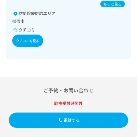
診療／筋・骨格系及び外傷領域の一次診療／脊椎麻酔／神経
出
たふくかぜ／B型肝炎
稿
クリ
資
もっと見る
ブロック／漢方薬の処方
稿
ニッ
の
料
クナ
訪問診療対応エリア
の
お
の
ビサ
お
問
指宿市
ご
イト
問
い
請
への
クチコミ
い
合
お問
求
合
合せ
わ
は
クチコミを見る
フォ
わ
せ
こ
ーム
せ
は
ち
とな
は
こ
ら
りま
こ
ち
す。
ち
ら
クリ
無
ら
ニッ
料
クの
資
情
予
ご予約・お問い合わせ
料
報
約・
の
症状
拡
のご
ご
充
診療受付時間外
相談
請
の
など
求
お
はで
電話する
は
申
きま
こ
せん
し
ので
ち
込