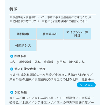
ッ
は
ク
こ
特徴
ナ
ち
ビ
診療時間・内容等について、事前に必ず医療機関にご確認ください。
ら
に
訪問診療対応エリアは、事前に必ず医療機関にご確認ください。
関
広
す
広
マイナンバー保
告
訪問診療
駐車場あり
る
険証
告
代
お
出
理
問
稿
外国語対応
店
い
の
合
の
お
診療科目
わ
方
問
内科 消化器科 外科 皮膚科 肛門科 消化器内科
せ
い
は
は
合
対応可能な疾患・治療
こ
こ
わ
皮膚･形成外科領域の一次診療／中等症の熱傷の入院治療／
ち
ち
せ
顔面外傷の治療／良性腫瘍又は母斑その他の切除・縫合手術
ら
ら
は
／アトピー性皮膚炎の治療／神経･脳血管領域の一次診療／
もっと見る
こ
耳鼻咽喉領域の一次診療／呼吸器領域の一次診療／消化器系
こち
予防接種
ち
領域の一次診療／上部消化管内視鏡検査／人工肛門の管理／
広
らは
広
ら
肝･胆道・膵臓領域の一次診療／循環器系領域の一次診療／
告
麻しん／風しん／麻しん及び風しんの二種混合／日本脳炎／
マイ
腎･泌尿器系領域の一次診療／内分泌･代謝･栄養領域の一次
告
出
破傷風／水痘／インフルエンザ／成人の肺炎球菌感染症／お
ナビ