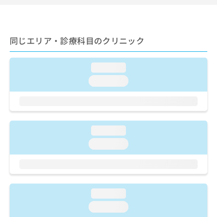
ご了
ら
み
承く
は
ださ
こ
無
い。
ち
料
同じエリア・診療科目のクリニック
ら
情
報
拡
掲
loading...
充
載
loading...
の
情
お
報
申
の
し
修
込
正
loading...
み
は
は
こ
loading...
こ
ち
ち
ら
ら
そ
loading...
の
他
loading...
の