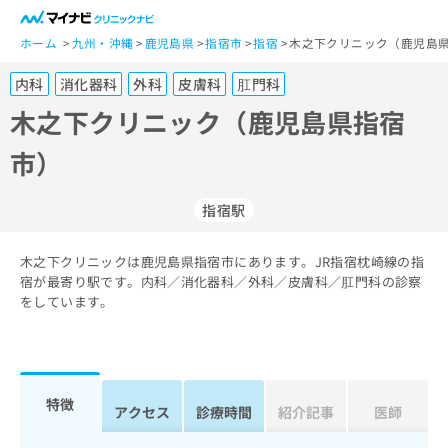
一
般
ホーム
九州・沖縄
鹿児島県
指宿市
指宿
木之下クリニック（鹿児島県
ユ
内科
消化器科
外科
皮膚科
肛門科
ー
ザ
木之下クリニック（鹿児島県指宿
ー
市）
の
方
は
指宿駅
こ
ち
木之下クリニックは鹿児島県指宿市にあります。JR指宿枕崎線の指
ら
宿が最寄り駅です。内科／消化器科／外科／皮膚科／肛門科の診察
をしています。
医
マ
療
イ
関
ナ
係
ビ
者
ク
特徴
アクセス
診療時間
紹介記事
医師
の
リ
方
ニ