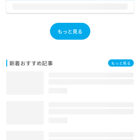
お
問
い
合
わ
もっと見る
せ
は
こ
ち
ら
新着おすすめ記事
もっと見る
loading...
loading...