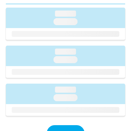
ご了
ら
み
承く
は
ださ
loading...
こ
無
い。
ち
料
loading...
ら
情
報
拡
掲
充
載
の
情
loading...
お
報
loading...
申
の
し
修
込
正
み
は
は
こ
loading...
こ
ち
ち
loading...
ら
ら
そ
の
他
の