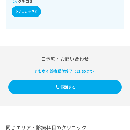
クチコミ
出
稿
クリ
資
稿
ニッ
の
料
クチコミを見る
クナ
の
お
の
ビサ
お
問
ご
イト
問
い
請
への
い
合
お問
求
合
合せ
わ
は
フォ
わ
せ
こ
ーム
せ
は
ち
とな
は
こ
ら
りま
ご予約・お問い合わせ
こ
ち
す。
ち
ら
クリ
無
まもなく診療受付終了
ら
ニッ
（12:30まで）
料
クの
資
情
予
料
報
約・
電話する
の
症状
拡
のご
ご
充
相談
請
の
など
求
お
はで
は
申
きま
こ
せん
し
ので
ち
同じエリア・診療科目のクリニック
込