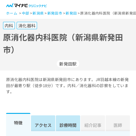
一
般
ホーム
中部
新潟県
新発田市
新発田
原消化器内科医院（新潟県新発田
ユ
内科
消化器科
ー
ザ
原消化器内科医院（新潟県新発田
ー
市）
の
方
は
新発田駅
こ
ち
原消化器内科医院は新潟県新発田市にあります。JR羽越本線の新発
ら
田が最寄り駅（徒歩18分）です。内科／消化器科の診察をしていま
す。
医
マ
療
イ
関
ナ
係
ビ
者
ク
特徴
アクセス
診療時間
紹介記事
医師
の
リ
方
ニ