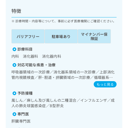
ッ
は
ク
こ
特徴
ナ
ち
ビ
診療時間・内容等について、事前に必ず医療機関にご確認ください。
ら
に
関
マイナンバー保
広
バリアフリー
駐車場あり
す
広
険証
告
る
告
代
お
診療科目
出
理
問
稿
内科 消化器科 消化器内科
店
い
の
対応可能な疾患・治療
合
の
お
わ
呼吸器領域の一次診療／消化器系領域の一次診療／上部消化
方
問
せ
管内視鏡検査／肝･胆道・膵臓領域の一次診療／循環器系領
い
は
域の一次診療／内分泌･代謝･栄養領域の一次診療／医療用麻
は
合
もっと見る
こ
薬によるがん疼痛治療／漢方薬の処方／在宅における看取り
こ
わ
ち
予防接種
ち
せ
ら
ら
風しん／麻しん及び風しんの二種混合／インフルエンザ／成
は
人の肺炎球菌感染症／B型肝炎
こ
こち
ち
広
専門医
らは
広
ら
告
マイ
肝臓専門医
告
出
ナビ