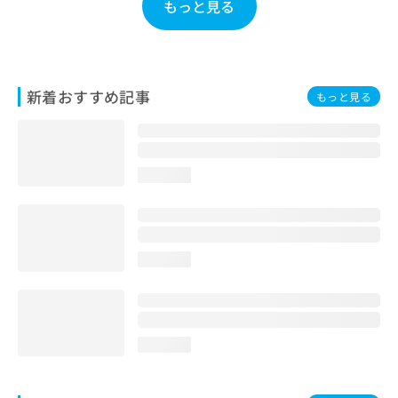
もっと見る
お
問
い
合
わ
新着おすすめ記事
もっと見る
せ
は
こ
ち
ら
loading...
loading...
loading...