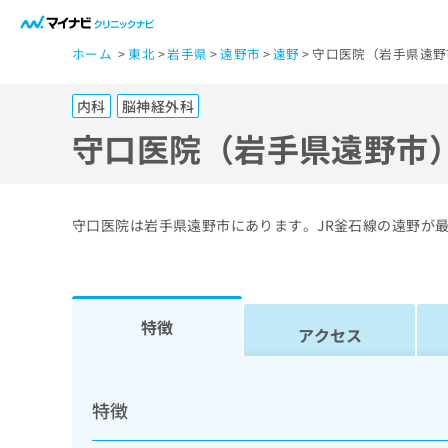
一
ホーム
東北
岩手県
遠野市
遠野
守口医院（岩手県遠野
般
ユ
内科
脳神経外科
ー
ザ
守口医院（岩手県遠野市
ー
の
方
守口医院は岩手県遠野市にあります。JR釜石線の遠野が
は
こ
ち
ら
特徴
アクセス
医
マ
療
イ
特徴
ナ
関
ビ