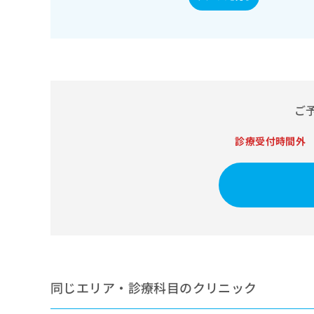
せ
こち
ち
らは
は
マイ
こ
ら
ナビ
ち
クリ
ら
ニッ
クナ
広
ビサ
広
資
イト
告
告
ご
への
料
出
出
お問
の
稿
合せ
稿
ご
診療受付時間外
の
フォ
の
請
お
ーム
お
求
問
とな
問
りま
は
い
い
す。
こ
合
合
クリ
ち
わ
ニッ
わ
ら
せ
クの
せ
は
予
は
約・
こ
こ
無
症状
ち
ち
のご
料
ら
同じエリア・診療科目のクリニック
相談
ら
情
など
報
はで