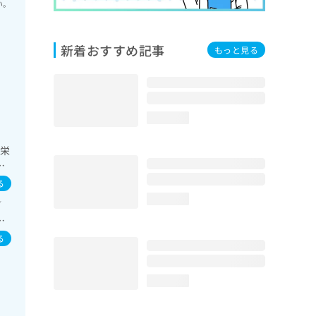
い。
新着おすすめ記事
もっと見る
loading...
･栄
自
影
る
loading...
／
／
る
loading...