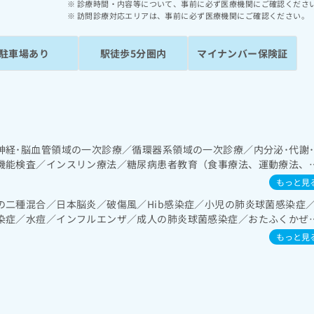
診療時間・内容等について、事前に必ず医療機関にご確認くださ
訪問診療対応エリアは、事前に必ず医療機関にご確認ください。
駐車場あり
駅徒歩5分圏内
マイナンバー保険証
神経･脳血管領域の一次診療／循環器系領域の一次診療／内分泌･代謝
機能検査／インスリン療法／糖尿病患者教育（食事療法、運動療法、
及び外傷領域の一次診療／医療用麻薬によるがん疼痛治療／ＭＲＩ撮
もっと見
ける看取り
の二種混合／日本脳炎／破傷風／Hib感染症／小児の肺炎球菌感染症
染症／水痘／インフルエンザ／成人の肺炎球菌感染症／おたふくかぜ
もっと見