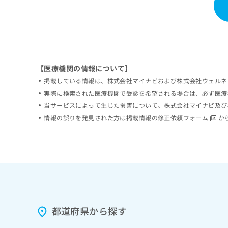
ち
み
ら
は
こ
ち
そ
ら
の
他
【医療機関の情報について】
の
掲載している情報は、株式会社マイナビおよび株式会社ウェルネ
お
実際に検索された医療機関で受診を希望される場合は、必ず医療
問
当サービスによって生じた損害について、株式会社マイナビ及び
い
情報の誤りを発見された方は
掲載情報の修正依頼フォーム
か
合
わ
せ
は
こ
ち
ら
都道府県から探す