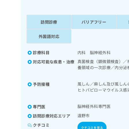
係
ク
者
リ
の
ニ
ッ
訪問診療
バリアフリー
方
ク
は
ナ
外国語対応
こ
ビ
ち
に
関
ら
診療科目
内科 脳神経外科
す
真菌検査（顕微鏡検査）／
対応可能な疾患・治療
る
養領域の一次診療／内分泌
お
広
広
問
己血糖測定）／筋・骨格系
告
告
い
／漢方薬の処方／在宅にお
風しん／麻しん及び風しん
予防接種
出
代
合
ヒトパピローマウイルス感
稿
わ
理
の
A型肝炎／B型肝炎／狂犬病
せ
店
お
は
脳神経外科専門医
の
専門医
問
こ
い
方
ち
遠野市
訪問診療対応エリア
合
ら
は
わ
クチコミ
クチコミを見る
こ