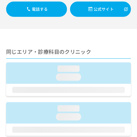
出
稿
クリ
資
稿
ニッ
の
電話する
公式サイト
料
クナ
の
お
の
ビサ
お
問
ご
イト
問
い
請
への
い
合
お問
求
合
合せ
わ
は
フォ
わ
せ
こ
ーム
せ
同じエリア・診療科目のクリニック
は
ち
とな
は
こ
ら
りま
こ
ち
す。
loading...
ち
ら
クリ
無
ら
ニッ
loading...
料
クの
資
情
予
料
報
約・
の
症状
拡
のご
ご
充
相談
loading...
請
の
など
求
お
loading...
はで
は
申
きま
こ
せん
し
ので
ち
込