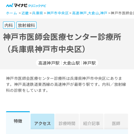
一
般
ホーム
近畿
兵庫県
神戸市中央区
高速神戸
,
大倉山
,
神戸
神戸市医師会
ユ
内科
放射線科
ー
ザ
神戸市医師会医療センター診療所
ー
（兵庫県神戸市中央区）
の
方
は
高速神戸駅
大倉山駅
神戸駅
こ
ち
神戸市医師会医療センター診療所は兵庫県神戸市中央区にありま
ら
す。神戸高速鉄道東西線の高速神戸が最寄り駅です。内科／放射線
科の診察をしています。
医
マ
療
イ
関
ナ
係
ビ
者
ク
特徴
アクセス
診療時間
紹介記事
医師
の
リ
方
ニ