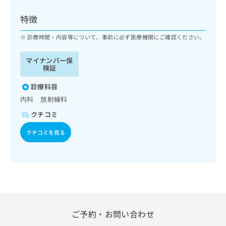
ッ
は
ク
こ
特徴
ナ
ち
ビ
診療時間・内容等について、事前に必ず医療機関にご確認ください。
ら
に
関
マイナンバー保
広
す
広
険証
告
る
告
代
お
診療科目
出
理
問
稿
内科 放射線科
店
い
の
クチコミ
合
の
お
わ
方
問
クチコミを見る
せ
い
は
は
合
こ
こ
わ
ち
ち
せ
ら
ら
は
こ
こち
ち
広
らは
広
ら
告
ご予約・お問い合わせ
マイ
告
出
ナビ