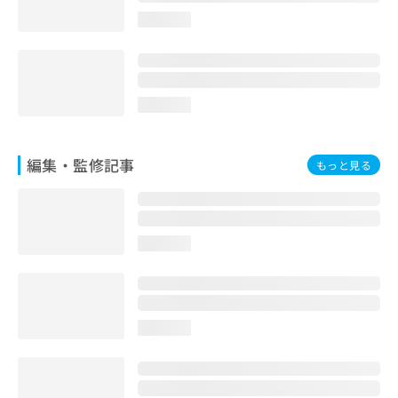
お
loading...
問
い
合
わ
せ
loading...
は
こ
ち
編集・監修記事
もっと見る
ら
loading...
loading...