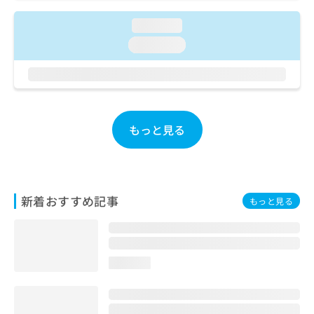
ご了
ら
み
承く
は
loading...
ださ
こ
無
い。
loading...
ち
料
ら
情
報
拡
掲
充
載
の
情
もっと見る
お
報
申
の
し
修
込
正
み
は
新着おすすめ記事
もっと見る
は
こ
こ
ち
ち
ら
ら
loading...
そ
の
他
の