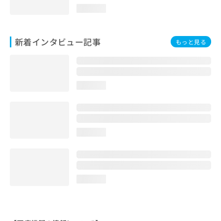
loading...
新着インタビュー記事
もっと見る
loading...
loading...
loading...