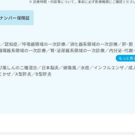
診療時間・内容等について、事前に必ず医療機関にご確認くださ
ナンバー保険証
療／認知症／呼吸器領域の一次診療／消化器系領域の一次診療／肝･胆
循環器系領域の一次診療／腎･泌尿器系領域の一次診療／内分泌･代謝
リン療法／糖尿病による合併症に対する継続的な管理及び指導
もっと見
び風しんの二種混合／日本脳炎／破傷風／水痘／インフルエンザ／成
くかぜ／A型肝炎／B型肝炎