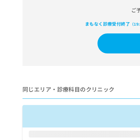
せ
こち
ち
らは
は
ご
マイ
こ
ら
ナビ
ち
クリ
まもなく診療受付終了
（19
ら
ニッ
クナ
広
ビサ
広
資
イト
告
告
への
料
出
出
お問
の
稿
合せ
稿
ご
の
フォ
の
請
お
ーム
お
求
問
とな
問
りま
は
い
い
す。
こ
同じエリア・診療科目のクリニック
合
合
クリ
ち
わ
ニッ
わ
ら
せ
クの
せ
は
予
は
約・
こ
こ
無
症状
ち
ち
のご
料
ら
相談
ら
情
など
報
はで