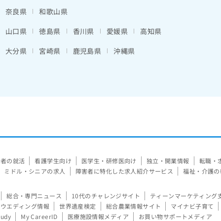
奈良県
和歌山県
山口県
徳島県
香川県
愛媛県
高知県
大分県
宮崎県
鹿児島県
沖縄県
験者の就活
看護学生向け
医学生・研修医向け
独立・開業情報
転職・
ミドル・シニアの求人
障害者に特化した求人紹介サービス
福祉・介護の
総合・専門ニュース
10代のチャレンジサイト
ティーンマーケティング
ウエディング情報
世界遺産検定
総合農業情報サイト
マイナビ子育て
tudy
My CareerID
医療施設情報メディア
お買い物サポートメディア