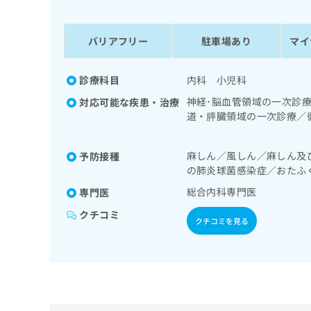
係
ク
者
リ
の
ニ
バリアフリー
駐車場あり
マイ
ッ
方
ク
は
ナ
診療科目
内科 小児科
こ
ビ
神経･脳血管領域の一次診
対応可能な疾患・治療
ち
に
道・膵臓領域の一次診療／
関
ら
養領域の一次診療／インス
す
る
麻しん／風しん／麻しん及
予防接種
お
広
の肺炎球菌感染症／おたふ
広
問
告
告
い
総合内科専門医
専門医
出
代
合
クチコミ
稿
わ
クチコミを見る
理
の
せ
店
お
は
の
問
こ
い
方
ち
合
ら
は
わ
こ