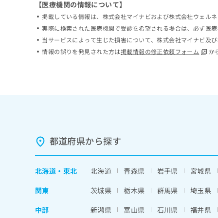
【医療機関の情報について】
ち
み
掲載している情報は、株式会社マイナビおよび株式会社ウェルネ
ら
は
こ
実際に検索された医療機関で受診を希望される場合は、必ず医療
ち
当サービスによって生じた損害について、株式会社マイナビ及び
そ
ら
情報の誤りを発見された方は
掲載情報の修正依頼フォーム
か
の
他
の
お
問
い
合
わ
せ
都道府県から探す
は
こ
ち
北海道
・
東北
北海道
青森県
岩手県
宮城県
ら
関東
茨城県
栃木県
群馬県
埼玉県
中部
新潟県
富山県
石川県
福井県