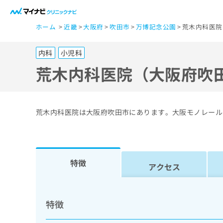
一
ホーム
近畿
大阪府
吹田市
万博記念公園
荒木内科医院
般
ユ
内科
小児科
ー
ザ
荒木内科医院（大阪府吹
ー
の
方
荒木内科医院は大阪府吹田市にあります。大阪モノレール
は
こ
ち
ら
特徴
アクセス
医
マ
療
イ
特徴
ナ
関
ビ