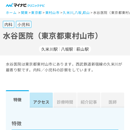
一
般
ホーム
関東
東京都
東村山市
久米川
,
八坂
,
萩山
水谷医院（東京都東村
ユ
内科
小児科
ー
ザ
水谷医院（東京都東村山市）
ー
の
久米川駅
八坂駅
萩山駅
方
は
こ
水谷医院は東京都東村山市にあります。西武鉄道新宿線の久米川が
最寄り駅です。内科／小児科の診察をしています。
ち
ら
医
マ
療
イ
特徴
アクセス
診療時間
紹介記事
医師
関
ナ
係
ビ
者
ク
の
リ
特徴
方
ニ