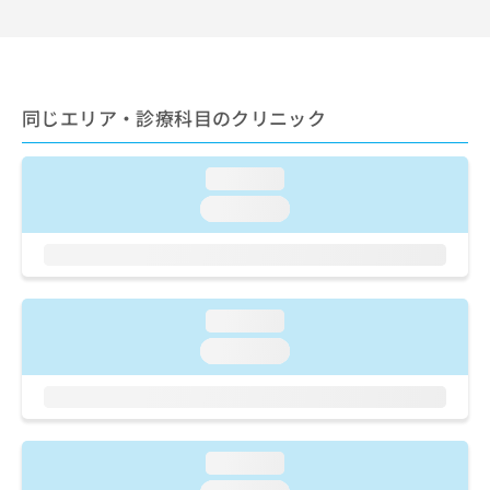
出
稿
クリ
資
稿
ニッ
の
料
クナ
の
お
の
ビサ
お
問
ご
イト
問
い
請
への
同じエリア・診療科目のクリニック
い
合
お問
求
合
合せ
わ
は
フォ
わ
せ
こ
ーム
loading...
せ
は
ち
とな
は
こ
loading...
ら
りま
こ
ち
す。
ち
ら
クリ
無
ら
ニッ
料
クの
資
情
予
loading...
料
報
約・
の
症状
拡
loading...
のご
ご
充
相談
請
の
など
求
お
はで
は
申
きま
こ
せん
し
loading...
ので
ち
込