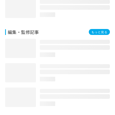
お
問
い
loading...
合
わ
せ
編集・監修記事
もっと見る
は
こ
ち
ら
loading...
loading...
loading...