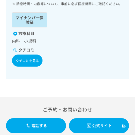
ッ
は
診療時間・内容等について、事前に必ず医療機関にご確認ください。
ク
こ
ナ
ち
マイナンバー保
ビ
険証
ら
に
関
診療科目
広
す
広
内科 小児科
告
る
告
代
クチコミ
お
出
理
問
稿
クチコミを見る
店
い
の
合
の
お
わ
方
問
せ
い
は
は
合
こ
こ
わ
ち
ち
せ
ら
ら
は
ご予約・お問い合わせ
こ
こち
ち
広
らは
広
ら
告
電話する
公式サイト
マイ
告
出
ナビ