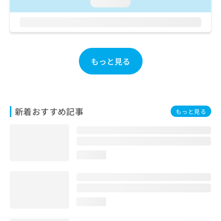
ご了
loading...
ら
み
承く
は
ださ
こ
無
い。
ち
料
ら
情
報
もっと見る
拡
掲
充
載
の
情
お
報
申
の
新着おすすめ記事
もっと見る
し
修
込
正
み
は
は
こ
こ
ち
loading...
ち
ら
ら
そ
の
loading...
他
の