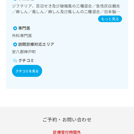
出
稿
クリ
資
診療／ホルター型心電図検査／腎･泌尿器系領域の一次診療
ジフテリア、百日せき及び破傷風の三種混合／急性灰白髄炎
稿
ニッ
の
料
／乳腺領域の一次診療／内分泌･代謝･栄養領域の一次診療／
／麻しん／風しん／麻しん及び風しんの二種混合／日本脳炎
クナ
の
お
の
血液・免疫系領域の一次診療／筋・骨格系及び外傷領域の一
／破傷風／結核／Hib感染症／小児の肺炎球菌感染症／ヒト
ビサ
もっと見る
お
問
ご
次診療／小児領域の一次診療／医療用麻薬によるがん疼痛治
イト
パピローマウイルス感染症／水痘／インフルエンザ／成人の
問
い
請
療／漢方薬の処方／在宅における看取り
への
専門医
肺炎球菌感染症／おたふくかぜ／B型肝炎／ロタウイルス感
い
合
お問
求
染症
外科専門医
合
合せ
わ
は
フォ
わ
訪問診療対応エリア
せ
こ
ーム
せ
は
ち
安八郡神戸町
とな
は
こ
ら
りま
クチコミ
こ
ち
す。
ち
ら
クリ
無
クチコミを見る
ら
ニッ
料
クの
資
情
予
料
報
約・
の
症状
拡
のご
ご
充
相談
請
の
など
求
お
はで
は
ご予約・お問い合わせ
申
きま
こ
せん
し
ので
ち
込
診療受付時間外