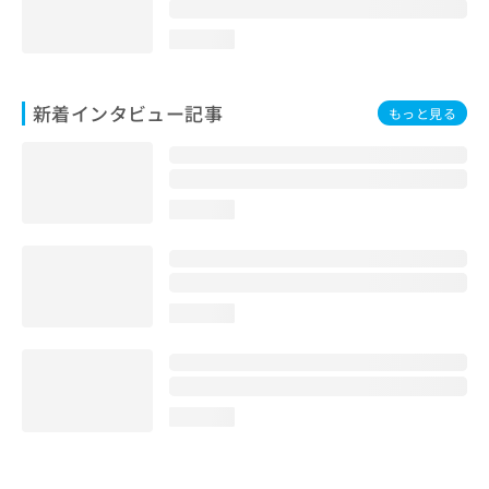
loading...
新着インタビュー記事
もっと見る
loading...
loading...
loading...