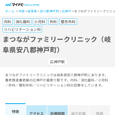
一
般
ホーム
中部
岐阜県
安八郡神戸町
広神戸
まつながファミリークリニッ
ユ
内科
消化器科
小児科
外科
整形外科
ー
ザ
リハビリテーション科
ー
まつながファミリークリニック（岐
の
方
阜県安八郡神戸町）
は
こ
広神戸駅
ち
ら
まつながファミリークリニックは岐阜県安八郡神戸町にあります。
医
養老鉄道養老線の広神戸が最寄り駅です。内科／消化器科／小児科
マ
療
／外科／整形外科／リハビリテーション科の診察をしています。
イ
関
ナ
係
ビ
者
ク
の
リ
特徴
方
ニ
アクセス
診療時間
紹介記事
医師