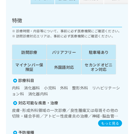
ッ
は
ク
こ
ナ
ち
特徴
ビ
ら
に
診療時間・内容等について、事前に必ず医療機関にご確認ください。
関
広
訪問診療対応エリアは、事前に必ず医療機関にご確認ください。
す
広
告
る
告
代
お
出
訪問診療
バリアフリー
駐車場あり
理
問
稿
店
い
の
マイナンバー保
セカンドオピニ
外国語対応
合
の
険証
オン対応
お
わ
方
問
診療科目
せ
い
は
は
合
内科 消化器科 小児科 外科 整形外科 リハビリテーシ
こ
こ
わ
ョン科 消化器内科
ち
ち
せ
ら
対応可能な疾患・治療
ら
は
皮膚･形成外科領域の一次診療／良性腫瘍又は母斑その他の
こ
切除・縫合手術／アトピー性皮膚炎の治療／神経･脳血管領
こち
ち
広
らは
域の一次診療／耳鼻咽喉領域の一次診療／純音聴力検査／呼
もっと見る
広
ら
告
マイ
吸器領域の一次診療／消化器系領域の一次診療／人工肛門の
告
出
ナビ
予防接種
管理／肝･胆道・膵臓領域の一次診療／循環器系領域の一次