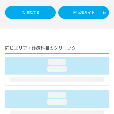
ご了
ら
み
承く
は
ださ
電話する
公式サイト
こ
無
い。
ち
料
ら
情
報
拡
掲
充
載
の
情
同じエリア・診療科目のクリニック
お
報
申
の
し
修
loading...
込
正
loading...
み
は
は
こ
こ
ち
ち
ら
ら
loading...
そ
loading...
の
他
の