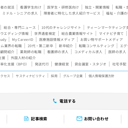
験者の就活
看護学生向け
医学生・研修医向け
独立・開業情報
転職・
ミドル・シニアの求人
障害者に特化した求人紹介サービス
福祉・介護の
総合・専門ニュース
10代のチャレンジサイト
ティーンマーケティング
ウエディング情報
世界遺産検定
総合農業情報サイト
マイナビ子育て
tudy
My CareerID
医療施設情報メディア
お買い物サポートメディア
ーム業界の転職
20代・第二新卒
新卒紹介
転職コンサルティング
エグ
顧問紹介
薬剤師の転職
看護師の求人
コメディカル求人
医師の求人
支援
外国人材の紹介
率化支援（BPO）
発送代行
健康経営
貸会議室・スタジオ
社宅手配
アクセス
サスティナビリティ
採用
グループ企業
個人情報保護方針
電話する
記事検索
お問い合わせ