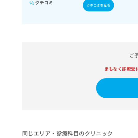
せ
こち
クチコミ
クチコミを見る
ち
らは
は
マイ
こ
ら
ナビ
ち
クリ
ら
ニッ
クナ
広
ビサ
広
資
イト
告
告
への
料
出
出
お問
ご
の
稿
合せ
稿
ご
の
フォ
の
請
お
まもなく診療受
ーム
お
求
問
とな
問
りま
は
い
い
す。
こ
合
合
クリ
ち
わ
ニッ
わ
ら
せ
クの
せ
は
予
は
約・
こ
こ
無
症状
ち
ち
のご
料
ら
相談
ら
情
同じエリア・診療科目のクリニック
など
報
はで