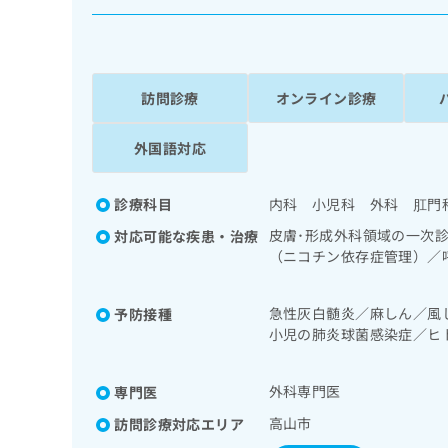
係
ク
者
リ
の
ニ
ッ
方
ク
訪問診療
オンライン診療
は
ナ
こ
ビ
外国語対応
ち
に
関
ら
す
診療科目
内科 小児科 外科 肛門
る
お
皮膚･形成外科領域の一次
対応可能な疾患・治療
広
広
問
（ニコチン依存症管理）／
告
告
い
療）／在宅酸素療法／消化
出
代
合
道・膵臓領域の一次診療／
稿
急性灰白髄炎／麻しん／風
予防接種
わ
次診療／乳腺領域の一次診
理
の
小児の肺炎球菌感染症／ヒ
せ
育（食事療法、運動療法、
店
お
は
感染症／おたふくかぜ／B
血液・免疫系領域の一次診
の
問
こ
の治療／医療用麻薬による
外科専門医
専門医
い
方
ち
合
ら
は
高山市
訪問診療対応エリア
わ
こ