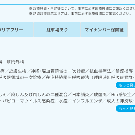
診療時間・内容等について、事前に必ず医療機関にご確認くださ
訪問診療対応エリアは、事前に必ず医療機関にご確認ください。
バリアフリー
駐車場あり
マイナンバー保険証
科 肛門外科
診療／皮膚生検／神経･脳血管領域の一次診療／抗血栓療法／禁煙指導
呼吸器領域の一次診療／在宅持続陽圧呼吸療法（睡眠時無呼吸症候群
器系領域の一次診療／上部消化管内視鏡検査／人工肛門の管理／肝･
もっと見
循環器系領域の一次診療／ホルター型心電図検査／腎･泌尿器系領域
しん／麻しん及び風しんの二種混合／日本脳炎／破傷風／Hib感染症
療／内分泌･代謝･栄養領域の一次診療／インスリン療法／糖尿病患者
トパピローマウイルス感染症／水痘／インフルエンザ／成人の肺炎球
自己血糖測定）／糖尿病による合併症に対する継続的な管理及び指導
型肝炎／狂犬病／ロタウイルス感染症
療／筋・骨格系及び外傷領域の一次診療／小児領域の一次診療／夜尿
もっと見
がん疼痛治療／漢方薬の処方／在宅における看取り