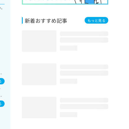
い。
新着おすすめ記事
もっと見る
loading...
治
胆
る
loading...
の一
／
教
菌
／
症
る
loading...