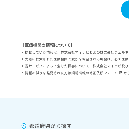
ち
み
ら
は
こ
ち
そ
ら
の
他
の
【医療機関の情報について】
お
掲載している情報は、株式会社マイナビおよび株式会社ウェルネ
問
実際に検索された医療機関で受診を希望される場合は、必ず医療
い
当サービスによって生じた損害について、株式会社マイナビ及び
合
わ
情報の誤りを発見された方は
掲載情報の修正依頼フォーム
か
せ
は
こ
ち
ら
都道府県から探す