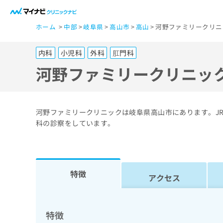
一
ホーム
中部
岐阜県
高山市
高山
河野ファミリークリニ
般
ユ
内科
小児科
外科
肛門科
ー
ザ
河野ファミリークリニッ
ー
の
方
河野ファミリークリニックは岐阜県高山市にあります。J
は
科の診察をしています。
こ
ち
ら
特徴
アクセス
医
マ
療
イ
ナ
関
特徴
ビ