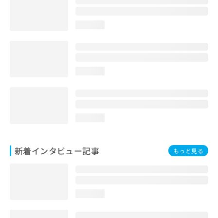
loading...
loading...
loading...
新着インタビュー記事
もっと見る
loading...