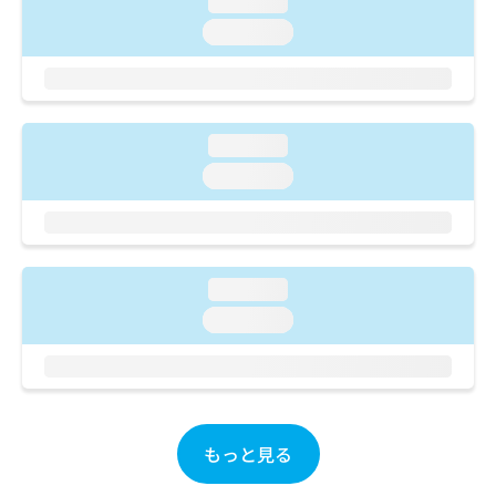
loading...
ご了
ら
み
承く
loading...
は
ださ
こ
無
い。
ち
料
ら
情
報
loading...
拡
掲
充
載
loading...
の
情
お
報
申
の
し
修
込
正
loading...
み
は
loading...
は
こ
こ
ち
ち
ら
ら
そ
の
もっと見る
他
の