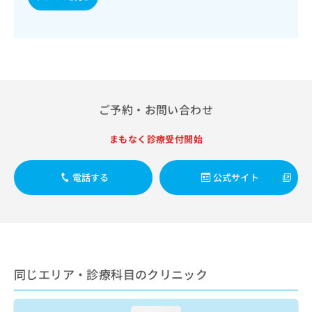
出
稿
クリ
資
稿
ニッ
の
料
クナ
の
お
の
ビサ
お
問
ご
イト
問
い
請
への
い
合
お問
求
合
合せ
わ
は
フォ
わ
せ
こ
ご予約・お問い合わせ
ーム
せ
は
ち
とな
は
こ
ら
りま
まもなく診療受付開始
こ
ち
す。
ち
ら
クリ
無
ら
ニッ
電話する
公式サイト
料
クの
資
情
予
料
報
約・
の
症状
拡
のご
ご
充
相談
請
の
など
求
お
はで
同じエリア・診療科目のクリニック
は
申
きま
こ
せん
し
ので
ち
込