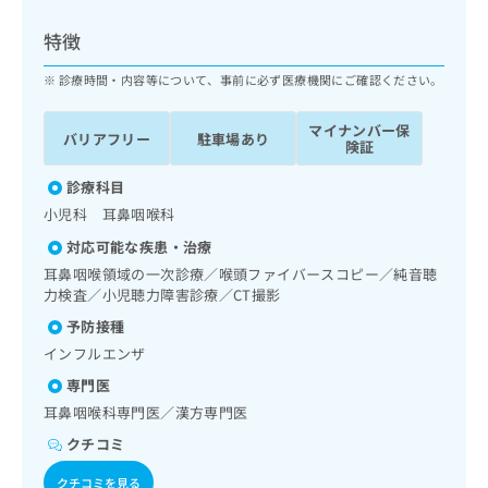
ッ
は
ク
こ
特徴
ナ
ち
ビ
診療時間・内容等について、事前に必ず医療機関にご確認ください。
ら
に
関
マイナンバー保
広
バリアフリー
駐車場あり
す
広
険証
告
る
告
代
お
診療科目
出
理
問
稿
小児科 耳鼻咽喉科
店
い
の
対応可能な疾患・治療
合
の
お
わ
耳鼻咽喉領域の一次診療／喉頭ファイバースコピー／純音聴
方
問
せ
力検査／小児聴力障害診療／CT撮影
い
は
は
合
こ
予防接種
こ
わ
ち
インフルエンザ
ち
せ
ら
ら
は
専門医
こ
耳鼻咽喉科専門医／漢方専門医
こち
ち
広
らは
クチコミ
広
ら
告
マイ
告
出
ナビ
クチコミを見る