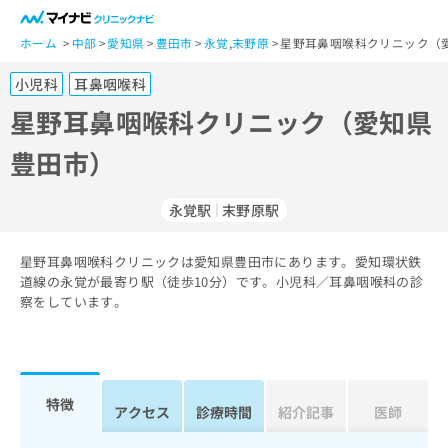
一
般
ホーム
中部
愛知県
豊田市
永覚
,
末野原
星野耳鼻咽喉科クリニック（
ユ
小児科
耳鼻咽喉科
ー
ザ
星野耳鼻咽喉科クリニック（愛知県
ー
豊田市）
の
方
は
永覚駅
末野原駅
こ
ち
星野耳鼻咽喉科クリニックは愛知県豊田市にあります。愛知環状鉄
ら
道線の永覚が最寄り駅（徒歩10分）です。小児科／耳鼻咽喉科の診
察をしています。
医
マ
療
イ
関
ナ
係
ビ
者
ク
特徴
アクセス
診療時間
紹介記事
医師
の
リ
方
ニ