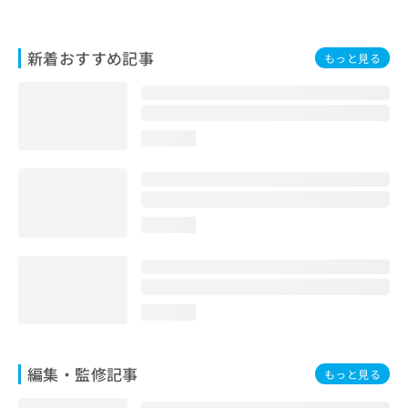
お
問
い
新着おすすめ記事
もっと見る
合
わ
せ
は
こ
loading...
ち
ら
loading...
loading...
編集・監修記事
もっと見る