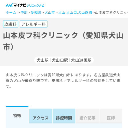
一
般
ホーム
中部
愛知県
犬山市
犬山
,
犬山口
,
犬山遊園
山本皮フ科クリニッ
ユ
皮膚科
アレルギー科
ー
ザ
山本皮フ科クリニック（愛知県犬山
ー
市）
の
方
は
犬山駅
犬山口駅
犬山遊園駅
こ
ち
山本皮フ科クリニックは愛知県犬山市にあります。名古屋鉄道犬山
ら
線の犬山が最寄り駅です。皮膚科／アレルギー科の診察をしていま
す。
医
マ
療
イ
関
ナ
係
ビ
者
ク
特徴
アクセス
診療時間
紹介記事
医師
の
リ
方
ニ