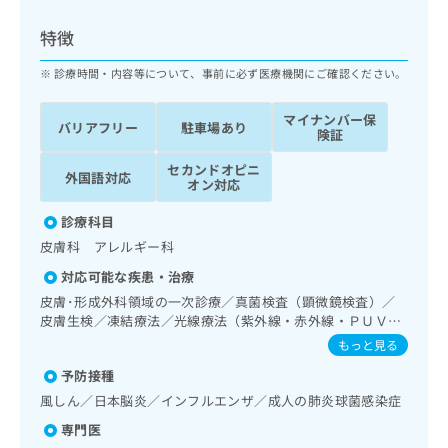
ッ
は
ク
こ
特徴
ナ
ち
ビ
診療時間・内容等について、事前に必ず医療機関にご確認ください。
ら
に
関
マイナンバー保
広
バリアフリー
駐車場あり
す
広
険証
告
る
告
代
セカンドオピニ
お
出
外国語対応
オン対応
理
問
稿
店
い
の
診療科目
合
の
お
皮膚科 アレルギー科
わ
方
問
せ
い
は
対応可能な疾患・治療
は
合
こ
皮膚･形成外科領域の一次診療／真菌検査（顕微鏡検査）／
こ
わ
ち
皮膚生検／凍結療法／光線療法（紫外線・赤外線・ＰＵＶ
ち
せ
Ａ）／良性腫瘍又は母斑その他の切除・縫合手術／アトピー
ら
もっと見る
ら
は
性皮膚炎の治療／漢方薬の処方
こ
予防接種
こち
ち
広
風しん／日本脳炎／インフルエンザ／成人の肺炎球菌感染症
らは
広
ら
告
マイ
専門医
告
出
ナビ