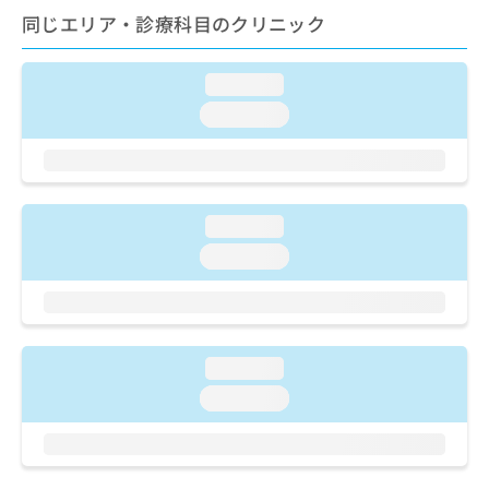
ご了
ら
み
同じエリア・診療科目のクリニック
承く
は
ださ
こ
無
い。
ち
料
loading...
ら
情
loading...
報
拡
掲
充
載
の
情
お
報
loading...
申
の
し
loading...
修
込
正
み
は
は
こ
こ
ち
ち
ら
loading...
ら
loading...
そ
の
他
の