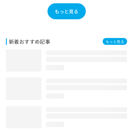
お
問
もっと見る
い
合
わ
せ
は
新着おすすめ記事
もっと見る
こ
ち
ら
loading...
loading...
loading...