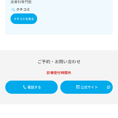
出
皮膚科専門医
稿
クリ
資
稿
ニッ
の
料
クチコミ
クナ
の
お
の
ビサ
お
問
ご
クチコミを見る
イト
問
い
請
への
い
合
お問
求
合
合せ
わ
は
フォ
わ
せ
こ
ーム
せ
は
ち
とな
は
こ
ら
りま
こ
ち
す。
ち
ら
クリ
ご予約・お問い合わせ
無
ら
ニッ
料
クの
資
診療受付時間外
情
予
料
報
約・
の
症状
拡
電話する
公式サイト
のご
ご
充
相談
請
の
など
求
お
はで
は
申
きま
こ
せん
し
ので
ち
込