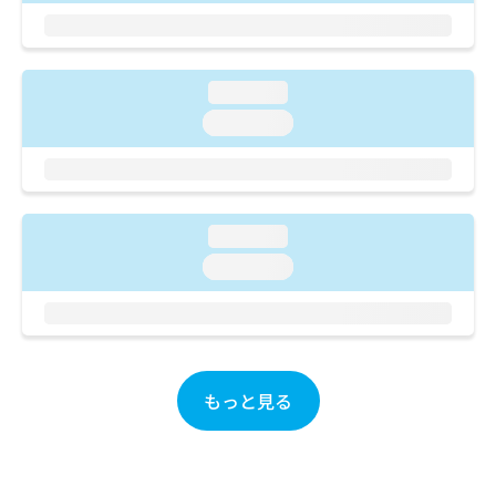
ご了
ら
み
承く
は
ださ
こ
無
い。
ち
料
loading...
ら
情
loading...
報
拡
掲
充
載
の
情
お
報
申
loading...
の
し
修
loading...
込
正
み
は
は
こ
こ
ち
ち
ら
ら
もっと見る
そ
の
他
の