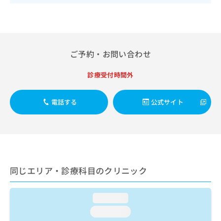
出
稿
クリ
資
稿
ニッ
の
料
クナ
の
お
の
ビサ
お
問
ご
イト
問
い
請
への
い
ご予約・お問い合わせ
合
お問
求
合
合せ
わ
は
フォ
わ
せ
こ
診療受付時間外
ーム
せ
は
ち
とな
は
こ
ら
りま
こ
電話する
公式サイト
ち
す。
ち
ら
クリ
無
ら
ニッ
料
クの
資
情
予
料
報
約・
の
症状
拡
のご
ご
充
同じエリア・診療科目のクリニック
相談
請
の
など
求
お
はで
は
申
きま
loading...
こ
せん
し
loading...
ので
ち
込