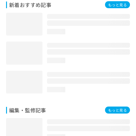
新着おすすめ記事
お
もっと見る
問
い
合
わ
loading...
せ
は
こ
ち
ら
loading...
loading...
編集・監修記事
もっと見る