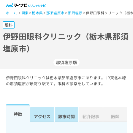
一
般
ホーム
関東
栃木県
那須塩原市
那須塩原
伊野田眼科クリニック（栃木
ユ
眼科
ー
ザ
伊野田眼科クリニック（栃木県那須
ー
塩原市）
の
方
は
那須塩原駅
こ
ち
伊野田眼科クリニックは栃木県那須塩原市にあります。JR東北本線
ら
の那須塩原が最寄り駅です。眼科の診察をしています。
医
マ
療
イ
関
ナ
係
ビ
特徴
アクセス
診療時間
紹介記事
医師
者
ク
の
リ
方
ニ