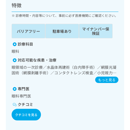
ッ
は
特徴
ク
こ
ナ
診療時間・内容等について、事前に必ず医療機関にご確認ください。
ち
ビ
ら
に
マイナンバー保
バリアフリー
駐車場あり
関
険証
広
す
広
告
る
診療科目
告
代
お
出
眼科
理
問
稿
対応可能な疾患・治療
店
い
の
合
の
眼領域の一次診療／水晶体再建術（白内障手術）／網膜光凝
お
わ
固術（網膜剥離手術）／コンタクトレンズ検査／小児視力障
方
問
害診療
せ
い
は
もっと見る
は
合
こ
専門医
こ
わ
ち
ち
眼科専門医
せ
ら
ら
は
クチコミ
こ
こち
ち
クチコミを見る
広
らは
広
ら
告
マイ
告
出
ナビ