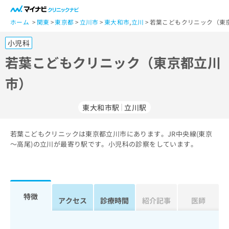
一
般
ホーム
関東
東京都
立川市
東大和市
,
立川
若葉こどもクリニック（東
ユ
小児科
ー
ザ
若葉こどもクリニック（東京都立川
ー
市）
の
方
は
東大和市駅
立川駅
こ
ち
若葉こどもクリニックは東京都立川市にあります。JR中央線(東京
ら
～高尾)の立川が最寄り駅です。小児科の診察をしています。
医
マ
療
イ
関
ナ
係
ビ
特徴
アクセス
診療時間
紹介記事
医師
者
ク
の
リ
方
ニ