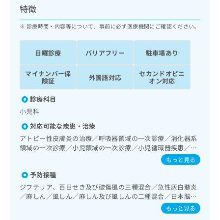
ッ
は
特徴
ク
こ
ナ
診療時間・内容等について、事前に必ず医療機関にご確認ください。
ち
ビ
ら
に
日曜診療
バリアフリー
駐車場あり
関
広
す
広
告
マイナンバー保
セカンドオピニ
る
告
外国語対応
険証
オン対応
代
お
出
理
問
稿
診療科目
店
い
の
小児科
合
の
お
わ
方
問
対応可能な疾患・治療
せ
い
は
アトピー性皮膚炎の治療／呼吸器領域の一次診療／消化器系
は
合
こ
領域の一次診療／小児領域の一次診療／小児循環器疾患／小
こ
わ
ち
児呼吸器疾患／小児アレルギー疾患／乳幼児の育児相談
もっと見る
ち
せ
ら
ら
は
予防接種
こ
ジフテリア、百日せき及び破傷風の三種混合／急性灰白髄炎
こち
ち
広
／麻しん／風しん／麻しん及び風しんの二種混合／日本脳炎
らは
広
ら
告
／破傷風／結核／小児の肺炎球菌感染症／ヒトパピローマウ
マイ
もっと見る
告
出
イルス感染症／水痘／インフルエンザ／成人の肺炎球菌感染
ナビ