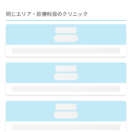
ご了
ら
み
承く
は
ださ
同じエリア・診療科目のクリニック
こ
無
い。
ち
料
ら
情
loading...
報
loading...
拡
掲
充
載
の
情
お
報
申
の
loading...
し
修
込
正
loading...
み
は
は
こ
こ
ち
ち
ら
ら
loading...
そ
loading...
の
他
の