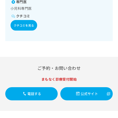
出
専門医
稿
クリ
症／おたふくかぜ／A型肝炎／B型肝炎／狂犬病／ロタウイル
資
稿
ニッ
ス感染症／髄膜炎菌感染症
の
料
小児科専門医
クナ
の
お
の
ビサ
クチコミ
お
問
ご
イト
問
い
請
への
クチコミを見る
い
合
お問
求
合
合せ
わ
は
フォ
わ
せ
こ
ーム
せ
は
ち
とな
は
こ
ら
りま
こ
ち
す。
ち
ら
クリ
無
ら
ニッ
ご予約・お問い合わせ
料
クの
資
情
予
料
報
約・
まもなく診療受付開始
の
症状
拡
のご
ご
充
相談
請
電話する
公式サイト
の
など
求
お
はで
は
申
きま
こ
せん
し
ので
ち
込