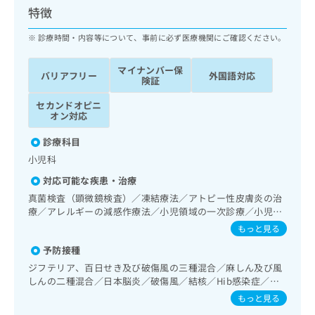
ッ
は
特徴
ク
こ
ナ
診療時間・内容等について、事前に必ず医療機関にご確認ください。
ち
ビ
ら
に
マイナンバー保
バリアフリー
外国語対応
関
険証
広
す
広
告
セカンドオピニ
る
告
オン対応
代
お
出
理
問
稿
診療科目
店
い
の
小児科
合
の
お
わ
方
問
対応可能な疾患・治療
せ
い
は
真菌検査（顕微鏡検査）／凍結療法／アトピー性皮膚炎の治
は
合
こ
療／アレルギーの減感作療法／小児領域の一次診療／小児呼
こ
わ
ち
吸器疾患／小児アレルギー疾患／乳幼児の育児相談／夜尿症
もっと見る
ち
せ
の治療／漢方薬の処方
ら
ら
は
予防接種
こ
ジフテリア、百日せき及び破傷風の三種混合／麻しん及び風
こち
ち
広
しんの二種混合／日本脳炎／破傷風／結核／Hib感染症／小
らは
広
ら
告
児の肺炎球菌感染症／ヒトパピローマウイルス感染症／水痘
マイ
もっと見る
告
出
／インフルエンザ／おたふくかぜ／A型肝炎／B型肝炎／狂犬
ナビ