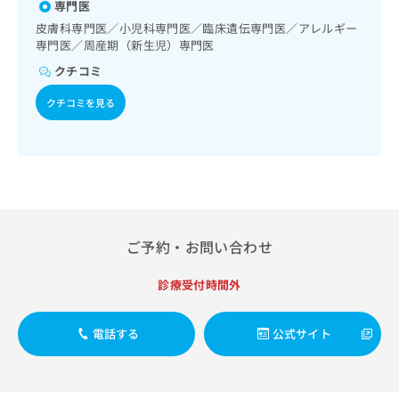
出
専門医
稿
クリ
病／ロタウイルス感染症
資
稿
ニッ
の
料
皮膚科専門医／小児科専門医／臨床遺伝専門医／アレルギー
クナ
の
お
専門医／周産期（新生児）専門医
の
ビサ
お
問
ご
イト
クチコミ
問
い
請
への
い
合
お問
求
クチコミを見る
合
合せ
わ
は
フォ
わ
せ
こ
ーム
せ
は
ち
とな
は
こ
ら
りま
こ
ち
す。
ち
ら
クリ
無
ら
ニッ
料
クの
資
ご予約・お問い合わせ
情
予
料
報
約・
の
症状
拡
診療受付時間外
のご
ご
充
相談
請
の
など
求
電話する
公式サイト
お
はで
は
申
きま
こ
せん
し
ので
ち
込