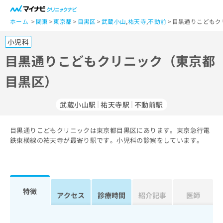
一
般
ホーム
関東
東京都
目黒区
武蔵小山
,
祐天寺
,
不動前
目黒通りこどもク
ユ
小児科
ー
ザ
目黒通りこどもクリニック（東京都
ー
目黒区）
の
方
は
武蔵小山駅
祐天寺駅
不動前駅
こ
ち
目黒通りこどもクリニックは東京都目黒区にあります。東京急行電
ら
鉄東横線の祐天寺が最寄り駅です。小児科の診察をしています。
医
マ
療
イ
関
ナ
係
ビ
特徴
アクセス
診療時間
紹介記事
医師
者
ク
の
リ
方
ニ