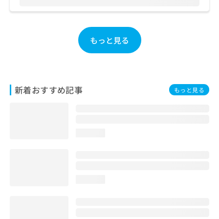
お
問
い
合
もっと見る
わ
せ
は
こ
ち
新着おすすめ記事
もっと見る
ら
loading...
loading...