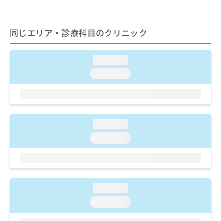
ご了
ら
み
承く
は
ださ
こ
無
い。
同じエリア・診療科目のクリニック
ち
料
ら
情
報
loading...
拡
掲
loading...
充
載
の
情
お
報
申
の
し
修
loading...
込
正
み
は
loading...
は
こ
こ
ち
ち
ら
ら
loading...
そ
の
loading...
他
の