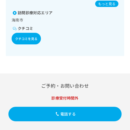
運動療法、自己血糖測定）／糖尿病による合併症に対する継
出
球菌感染症／ヒトパピローマウイルス感染症／水痘／インフ
稿
クリ
資
もっと見る
続的な管理及び指導／筋・骨格系及び外傷領域の一次診療／
稿
ニッ
ルエンザ／成人の肺炎球菌感染症／おたふくかぜ／B型肝炎
の
料
小児領域の一次診療／小児呼吸器疾患／小児アレルギー疾患
クナ
訪問診療対応エリア
の
／ロタウイルス感染症／髄膜炎菌感染症
お
の
ビサ
／画像診断管理（専ら画像診断を担当する医師による読影）
お
問
海南市
ご
イト
問
い
請
への
クチコミ
い
合
お問
求
合
合せ
わ
は
クチコミを見る
フォ
わ
せ
こ
ーム
せ
は
ち
とな
は
こ
ら
りま
こ
ち
す。
ち
ら
クリ
無
ら
ニッ
料
クの
資
情
予
ご予約・お問い合わせ
料
報
約・
の
症状
拡
のご
ご
充
診療受付時間外
相談
請
の
など
求
お
はで
電話する
は
申
きま
こ
せん
し
ので
ち
込