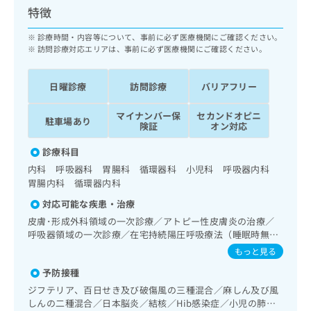
ッ
は
特徴
ク
こ
ナ
診療時間・内容等について、事前に必ず医療機関にご確認ください。
ち
ビ
訪問診療対応エリアは、事前に必ず医療機関にご確認ください。
ら
に
関
広
日曜診療
訪問診療
バリアフリー
す
広
告
る
告
代
マイナンバー保
セカンドオピニ
お
出
駐車場あり
険証
オン対応
理
問
稿
店
い
の
診療科目
合
の
お
内科 呼吸器科 胃腸科 循環器科 小児科 呼吸器内科
わ
方
問
胃腸内科 循環器内科
せ
い
は
は
合
対応可能な疾患・治療
こ
こ
わ
皮膚･形成外科領域の一次診療／アトピー性皮膚炎の治療／
ち
ち
せ
呼吸器領域の一次診療／在宅持続陽圧呼吸療法（睡眠時無呼
ら
ら
は
吸症候群治療）／在宅酸素療法／消化器系領域の一次診療／
もっと見る
こ
上部消化管内視鏡検査／肝･胆道・膵臓領域の一次診療／循
こち
予防接種
ち
環器系領域の一次診療／ホルター型心電図検査／腎･泌尿器
広
らは
広
ら
系領域の一次診療／内分泌･代謝･栄養領域の一次診療／内分
告
ジフテリア、百日せき及び破傷風の三種混合／麻しん及び風
マイ
泌機能検査／インスリン療法／糖尿病患者教育（食事療法、
告
出
しんの二種混合／日本脳炎／結核／Hib感染症／小児の肺炎
ナビ