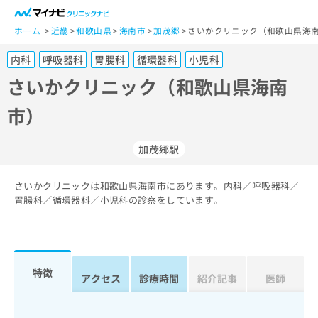
一
般
ホーム
近畿
和歌山県
海南市
加茂郷
さいかクリニック（和歌山県海
ユ
内科
呼吸器科
胃腸科
循環器科
小児科
ー
ザ
さいかクリニック（和歌山県海南
ー
市）
の
方
は
加茂郷駅
こ
ち
さいかクリニックは和歌山県海南市にあります。内科／呼吸器科／
ら
胃腸科／循環器科／小児科の診察をしています。
医
マ
療
イ
関
ナ
係
ビ
特徴
アクセス
診療時間
紹介記事
医師
者
ク
の
リ
方
ニ