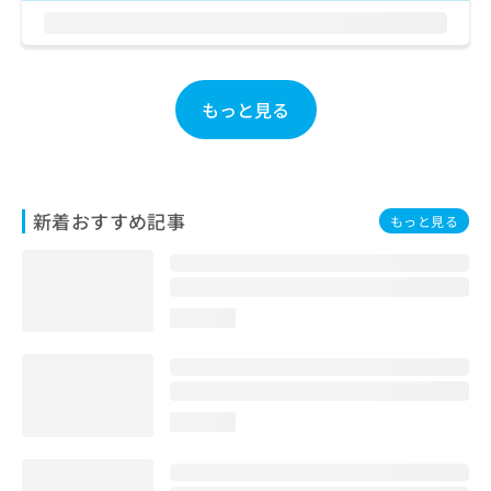
お
問
い
合
わ
もっと見る
せ
は
こ
ち
ら
新着おすすめ記事
もっと見る
loading...
loading...