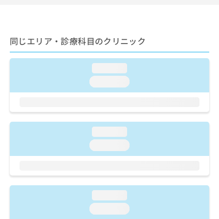
ご了
ら
み
承く
は
ださ
こ
無
い。
ち
料
同じエリア・診療科目のクリニック
ら
情
報
拡
掲
loading...
充
載
loading...
の
情
お
報
申
の
し
修
込
正
loading...
み
は
は
こ
loading...
こ
ち
ち
ら
ら
そ
loading...
の
他
loading...
の