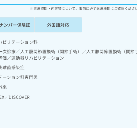
診療時間・内容等について、事前に必ず医療機関にご確認くださ
ナンバー保険証
外国語対応
ハビリテーション科
一次診療／人工股関節置換術（関節手術）／人工膝関節置換術（関節
評価／運動器リハビリテーション
炎球菌感染症
テーション科専門医
外来
EX／DISCOVER