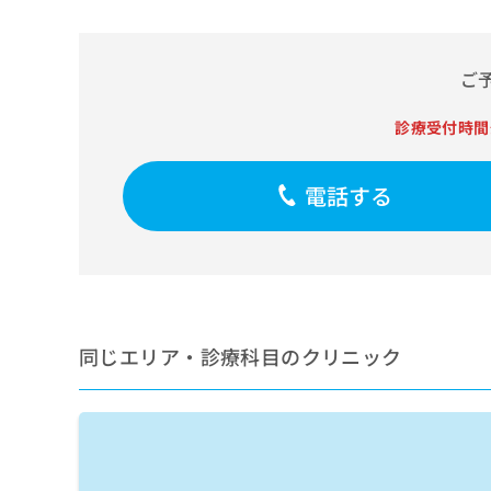
せ
こち
ち
らは
は
マイ
こ
ら
ナビ
ち
ご
クリ
ら
ニッ
クナ
診療受付時間
広
ビサ
広
資
イト
告
告
への
料
出
出
電話する
お問
の
稿
合せ
稿
ご
の
フォ
の
請
お
ーム
お
求
問
とな
問
りま
は
い
い
す。
こ
合
合
クリ
ち
わ
ニッ
わ
ら
同じエリア・診療科目のクリニック
せ
クの
せ
は
予
は
約・
こ
こ
無
症状
ち
ち
のご
料
ら
相談
ら
情
など
報
はで