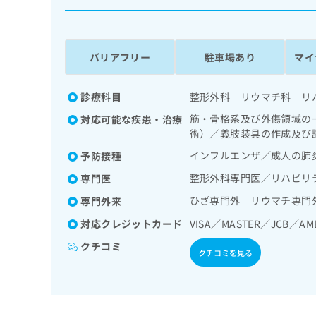
係
ク
者
リ
の
ニ
ッ
方
バリアフリー
駐車場あり
マイ
ク
は
ナ
こ
ビ
診療科目
整形外科 リウマチ科 リ
ち
に
筋・骨格系及び外傷領域の
対応可能な疾患・治療
関
ら
術）／義肢装具の作成及び
す
る
インフルエンザ／成人の肺
予防接種
お
広
整形外科専門医／リハビリ
広
専門医
問
告
告
い
ひざ専門外 リウマチ専門
専門外来
出
代
合
稿
わ
対応クレジットカード
VISA／MASTER／JCB／AM
理
の
せ
店
クチコミ
お
は
クチコミを見る
の
問
こ
い
方
ち
合
ら
は
わ
こ