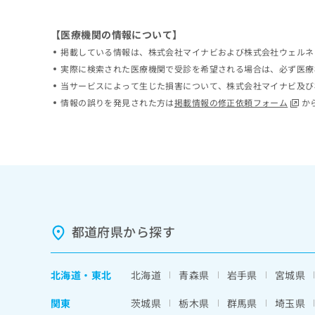
ち
み
ら
は
【医療機関の情報について】
こ
掲載している情報は、株式会社マイナビおよび株式会社ウェルネ
ち
そ
ら
実際に検索された医療機関で受診を希望される場合は、必ず医療
の
当サービスによって生じた損害について、株式会社マイナビ及び
他
情報の誤りを発見された方は
掲載情報の修正依頼フォーム
か
の
お
問
い
合
わ
せ
は
こ
都道府県から探す
ち
ら
北海道
・
東北
北海道
青森県
岩手県
宮城県
関東
茨城県
栃木県
群馬県
埼玉県