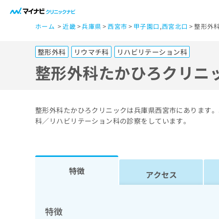
一
ホーム
近畿
兵庫県
西宮市
甲子園口
,
西宮北口
整形外
般
ユ
整形外科
リウマチ科
リハビリテーション科
ー
ザ
整形外科たかひろクリニ
ー
の
方
整形外科たかひろクリニックは兵庫県西宮市にあります。
は
科／リハビリテーション科の診察をしています。
こ
ち
ら
特徴
アクセス
医
マ
療
イ
ナ
関
特徴
ビ