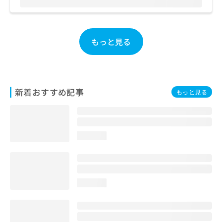
お
問
い
合
もっと見る
わ
せ
は
こ
ち
新着おすすめ記事
もっと見る
ら
loading...
loading...