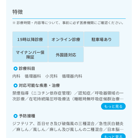
ッ
は
ク
こ
特徴
ナ
ち
ビ
診療時間・内容等について、事前に必ず医療機関にご確認ください。
ら
に
関
広
19時以降診療
オンライン診療
駐車場あり
す
広
告
る
告
代
マイナンバー保
お
出
外国語対応
険証
理
問
稿
店
い
の
診療科目
合
の
お
内科 循環器科 小児科 循環器内科
わ
方
問
せ
い
は
対応可能な疾患・治療
は
合
こ
禁煙指導（ニコチン依存症管理）／認知症／呼吸器領域の一
こ
わ
ち
次診療／在宅持続陽圧呼吸療法（睡眠時無呼吸症候群治療）
ち
せ
／在宅酸素療法／消化器系領域の一次診療／肝･胆道・膵臓
ら
もっと見る
ら
は
領域の一次診療／循環器系領域の一次診療／ホルター型心電
こ
予防接種
図検査／腎･泌尿器系領域の一次診療／内分泌･代謝･栄養領
こち
ち
広
域の一次診療／インスリン療法／糖尿病患者教育（食事療
ジフテリア、百日せき及び破傷風の三種混合／急性灰白髄炎
らは
広
ら
法、運動療法、自己血糖測定）／糖尿病による合併症に対す
告
／麻しん／風しん／麻しん及び風しんの二種混合／日本脳炎
マイ
告
る継続的な管理及び指導／血液・免疫系領域の一次診療／小
出
／破傷風／結核／Hib感染症／小児の肺炎球菌感染症／ヒト
ナビ
もっと見る