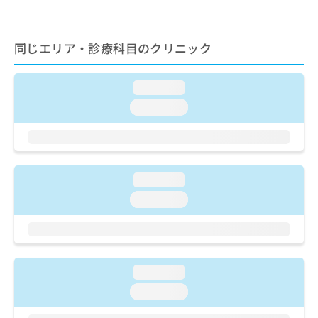
ご了
ら
み
承く
は
ださ
こ
無
い。
同じエリア・診療科目のクリニック
ち
料
ら
情
報
loading...
拡
掲
loading...
充
載
の
情
お
報
申
の
し
修
込
loading...
正
み
は
loading...
は
こ
こ
ち
ち
ら
ら
そ
loading...
の
loading...
他
の