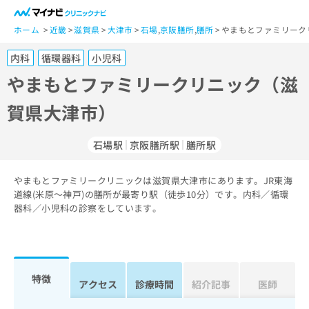
一
般
ホーム
近畿
滋賀県
大津市
石場
,
京阪膳所
,
膳所
やまもとファミリーク
ユ
内科
循環器科
小児科
ー
ザ
やまもとファミリークリニック（滋
ー
賀県大津市）
の
方
は
石場駅
京阪膳所駅
膳所駅
こ
ち
やまもとファミリークリニックは滋賀県大津市にあります。JR東海
ら
道線(米原～神戸)の膳所が最寄り駅（徒歩10分）です。内科／循環
器科／小児科の診察をしています。
医
マ
療
イ
関
ナ
係
ビ
者
ク
特徴
アクセス
診療時間
紹介記事
医師
の
リ
方
ニ