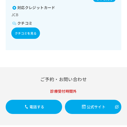
出
児領域の一次診療／小児循環器疾患／小児呼吸器疾患／小児
稿
クリ
パピローマウイルス感染症／水痘／インフルエンザ／成人の
資
アレルギー疾患／乳幼児の育児相談
稿
ニッ
対応クレジットカード
の
肺炎球菌感染症／おたふくかぜ／A型肝炎／B型肝炎／狂犬病
料
クナ
の
／ロタウイルス感染症／髄膜炎菌感染症
お
の
JCB
ビサ
お
問
ご
イト
クチコミ
問
い
請
への
い
合
お問
求
クチコミを見る
合
合せ
わ
は
フォ
わ
せ
こ
ーム
せ
は
ち
とな
は
こ
ら
りま
こ
ち
す。
ち
ら
クリ
無
ら
ニッ
料
クの
資
ご予約・お問い合わせ
情
予
料
報
約・
の
症状
拡
診療受付時間外
のご
ご
充
相談
請
の
など
求
電話する
公式サイト
お
はで
は
申
きま
こ
せん
し
ので
ち
込