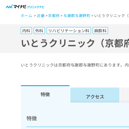
一
ホーム
近畿
京都府
与謝郡与謝野町
いとうクリニック（
般
ユ
内科
外科
リハビリテーション科
麻酔科
ー
ザ
いとうクリニック（京都
ー
の
方
いとうクリニックは京都府与謝郡与謝野町にあります。内
は
こ
ち
ら
特徴
アクセス
医
マ
療
イ
特徴
ナ
関
ビ