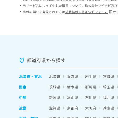
ち
み
当サービスによって生じた損害について、株式会社マイナビ及び
ら
は
情報の誤りを発見された方は
掲載情報の修正依頼フォーム
か
こ
ち
そ
ら
の
他
の
お
問
い
都道府県から探す
合
わ
せ
北海道
・
東北
北海道
青森県
岩手県
宮城県
は
こ
関東
茨城県
栃木県
群馬県
埼玉県
ち
ら
中部
新潟県
富山県
石川県
福井県
近畿
滋賀県
京都府
大阪府
兵庫県