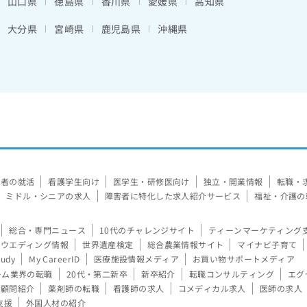
山口県
徳島県
香川県
愛媛県
高知県
大分県
宮崎県
鹿児島県
沖縄県
験者の就活
看護学生向け
医学生・研修医向け
独立・開業情報
転職・
ミドル・シニアの求人
障害者に特化した求人紹介サービス
福祉・介護の
総合・専門ニュース
10代のチャレンジサイト
ティーンマーケティング
ウエディング情報
世界遺産検定
総合農業情報サイト
マイナビ子育て
tudy
My CareerID
医療施設情報メディア
お買い物サポートメディア
ーム業界の転職
20代・第二新卒
新卒紹介
転職コンサルティング
エグ
顧問紹介
薬剤師の転職
看護師の求人
コメディカル求人
医師の求人
支援
外国人材の紹介