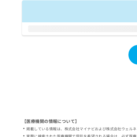
拡
資
きま
充
料
せん
の
ので
の
ご了
お
ご
承く
申
請
ださ
し
求
い。
込
は
み
こ
は
ち
こ
ら
ち
ら
無
料
掲
情
載
報
情
拡
報
充
の
の
修
お
【医療機関の情報について】
正
申
掲載している情報は、株式会社マイナビおよび株式会社ウェルネ
は
し
こ
実際に検索された医療機関で受診を希望される場合は、必ず医療
込