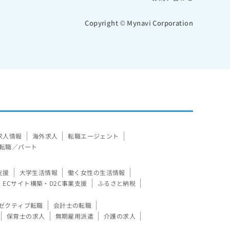
Copyright © Mynavi Corporation
求人情報
海外求人
転職エージェント
転職／パート
支援
大学生活情報
働く女性の生活情報
ECサイト構築・D2C事業支援
ふるさと納税
ゼクティブ転職
会計士の転職
保育士の求人
無期雇用派遣
介護の求人