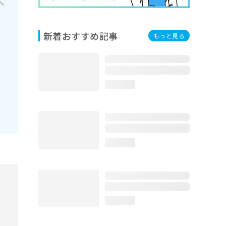
い。
新着おすすめ記事
もっと見る
loading...
loading...
loading...