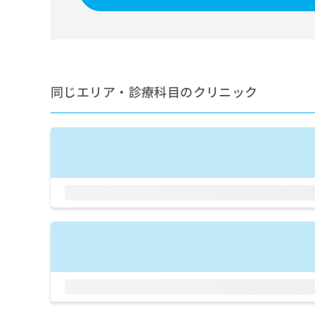
せ
こち
ち
らは
は
マイ
こ
ら
ナビ
ち
クリ
ら
ニッ
クナ
広
ビサ
同じエリア・診療科目のクリニック
広
資
イト
告
告
への
料
出
出
お問
の
稿
合せ
稿
ご
の
フォ
の
請
お
ーム
お
求
問
とな
問
りま
は
い
い
す。
こ
合
合
クリ
ち
わ
ニッ
わ
ら
せ
クの
せ
は
予
は
約・
こ
こ
無
症状
ち
ち
のご
料
ら
相談
ら
情
など
報
はで