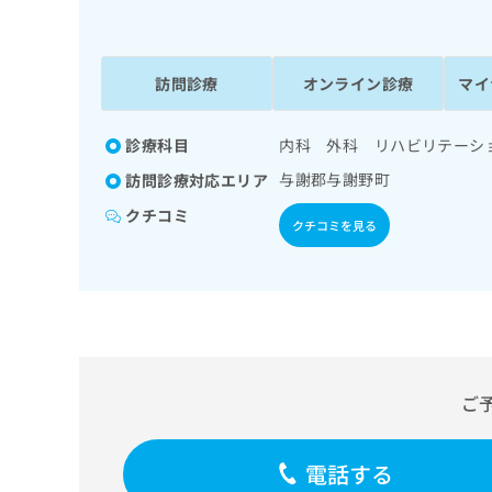
係
ク
者
リ
の
ニ
ッ
訪問診療
オンライン診療
マイ
方
ク
は
ナ
こ
診療科目
内科 外科 リハビリテーシ
ビ
ち
に
与謝郡与謝野町
訪問診療対応エリア
関
ら
す
クチコミ
クチコミを見る
る
お
広
広
問
告
告
い
出
代
合
稿
わ
理
の
せ
店
お
は
ご
の
問
こ
い
方
ち
合
ら
は
電話する
わ
こ