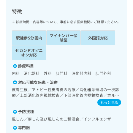
ッ
は
ク
こ
特徴
ナ
ち
ビ
診療時間・内容等について、事前に必ず医療機関にご確認ください。
ら
に
関
マイナンバー保
広
駅徒歩5分圏内
外国語対応
す
広
険証
告
る
告
代
セカンドオピニ
お
出
オン対応
理
問
稿
店
い
の
診療科目
合
の
お
内科 消化器科 外科 肛門科 消化器内科 肛門外科
わ
方
問
せ
い
は
対応可能な疾患・治療
は
合
こ
皮膚生検／アトピー性皮膚炎の治療／消化器系領域の一次診
こ
わ
ち
療／上部消化管内視鏡検査／下部消化管内視鏡検査／ホルタ
ち
せ
ー型心電図検査／乳腺領域の一次診療／インスリン療法／漢
ら
もっと見る
ら
は
方薬の処方
こ
予防接種
こち
ち
広
風しん／麻しん及び風しんの二種混合／インフルエンザ
らは
広
ら
告
マイ
専門医
告
出
ナビ