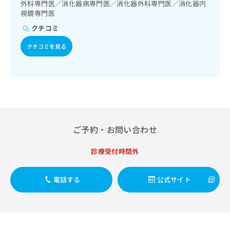
出
外科専門医／消化器病専門医／消化器外科専門医／消化器内
稿
クリ
資
稿
ニッ
視鏡専門医
の
料
クナ
の
お
の
クチコミ
ビサ
お
問
ご
イト
問
い
クチコミを見る
請
への
い
合
お問
求
合
合せ
わ
は
フォ
わ
せ
こ
ーム
せ
は
ち
とな
は
こ
ら
りま
こ
ち
す。
ち
ら
クリ
無
ら
ニッ
ご予約・お問い合わせ
料
クの
資
情
予
料
診療受付時間外
報
約・
の
症状
拡
のご
ご
充
相談
電話する
公式サイト
請
の
など
求
お
はで
は
申
きま
こ
せん
し
ので
ち
込