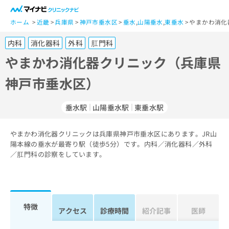
一
般
ホーム
近畿
兵庫県
神戸市垂水区
垂水
,
山陽垂水
,
東垂水
やまかわ消化
ユ
内科
消化器科
外科
肛門科
ー
ザ
やまかわ消化器クリニック（兵庫県
ー
神戸市垂水区）
の
方
は
垂水駅
山陽垂水駅
東垂水駅
こ
ち
やまかわ消化器クリニックは兵庫県神戸市垂水区にあります。JR山
ら
陽本線の垂水が最寄り駅（徒歩5分）です。内科／消化器科／外科
／肛門科の診察をしています。
医
マ
療
イ
関
ナ
係
ビ
者
ク
特徴
アクセス
診療時間
紹介記事
医師
の
リ
方
ニ