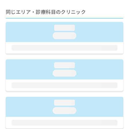
ご了
ら
み
承く
は
ださ
同じエリア・診療科目のクリニック
こ
無
い。
ち
料
ら
情
loading...
報
loading...
拡
掲
充
載
の
情
お
報
申
の
loading...
し
修
込
loading...
正
み
は
は
こ
こ
ち
ち
ら
ら
loading...
そ
loading...
の
他
の