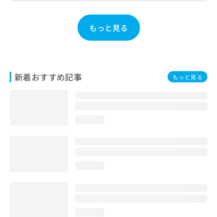
お
問
い
もっと見る
合
わ
せ
は
こ
新着おすすめ記事
もっと見る
ち
ら
loading...
loading...
loading...