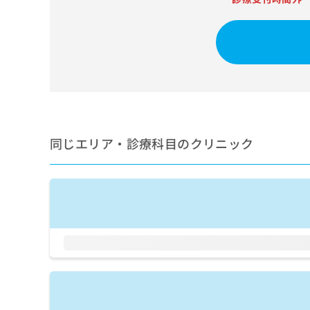
せ
こち
ち
らは
は
マイ
こ
ら
ナビ
ち
クリ
ら
ニッ
クナ
広
ビサ
広
資
イト
告
告
への
料
出
出
お問
の
稿
合せ
稿
ご
の
同じエリア・診療科目のクリニック
フォ
の
請
お
ーム
お
求
問
とな
問
りま
は
い
い
す。
こ
合
合
クリ
ち
わ
ニッ
わ
ら
せ
クの
せ
は
予
は
約・
こ
こ
無
症状
ち
ち
のご
料
ら
相談
ら
情
など
報
はで