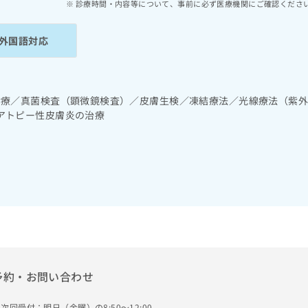
診療時間・内容等について、事前に必ず医療機関にご確認くださ
外国語対応
診療／真菌検査（顕微鏡検査）／皮膚生検／凍結療法／光線療法（紫
アトピー性皮膚炎の治療
予約・お問い合わせ
次回受付：明日（金曜）の8:50～12:00