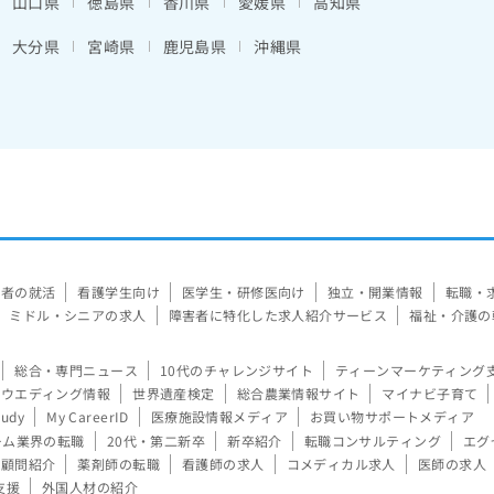
山口県
徳島県
香川県
愛媛県
高知県
大分県
宮崎県
鹿児島県
沖縄県
験者の就活
看護学生向け
医学生・研修医向け
独立・開業情報
転職・
ミドル・シニアの求人
障害者に特化した求人紹介サービス
福祉・介護の
総合・専門ニュース
10代のチャレンジサイト
ティーンマーケティング
ウエディング情報
世界遺産検定
総合農業情報サイト
マイナビ子育て
tudy
My CareerID
医療施設情報メディア
お買い物サポートメディア
ーム業界の転職
20代・第二新卒
新卒紹介
転職コンサルティング
エグ
顧問紹介
薬剤師の転職
看護師の求人
コメディカル求人
医師の求人
支援
外国人材の紹介