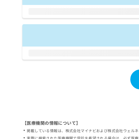
拡
資
きま
充
料
せん
の
ので
の
ご了
お
ご
承く
申
請
ださ
し
求
い。
込
は
み
こ
は
ち
こ
ら
ち
ら
無
料
掲
情
載
報
情
拡
報
充
の
の
修
お
【医療機関の情報について】
正
申
掲載している情報は、株式会社マイナビおよび株式会社ウェルネ
は
し
こ
実際に検索された医療機関で受診を希望される場合は、必ず医療
込