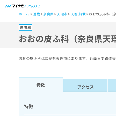
一
ホーム
近畿
奈良県
天理市
天理
,
前栽
おおの皮ふ科（奈
般
ユ
皮膚科
ー
ザ
おおの皮ふ科（奈良県天
ー
の
方
おおの皮ふ科は奈良県天理市にあります。近畿日本鉄道天
は
こ
ち
ら
特徴
アクセス
医
マ
療
イ
特徴
ナ
関
ビ