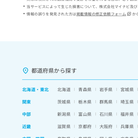
ち
み
当サービスによって生じた損害について、株式会社マイナビ及び
ら
は
情報の誤りを発見された方は
掲載情報の修正依頼フォーム
か
こ
ち
そ
ら
の
他
の
お
問
い
都道府県から探す
合
わ
せ
北海道
・
東北
北海道
青森県
岩手県
宮城県
は
こ
関東
茨城県
栃木県
群馬県
埼玉県
ち
ら
中部
新潟県
富山県
石川県
福井県
近畿
滋賀県
京都府
大阪府
兵庫県