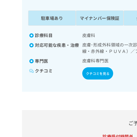
係
ク
者
リ
の
ニ
駐車場あり
マイナンバー保険証
ッ
方
ク
は
ナ
診療科目
皮膚科
こ
ビ
皮膚･形成外科領域の一次
対応可能な疾患・治療
ち
に
線・赤外線・ＰＵＶＡ）／
関
ら
す
皮膚科専門医
専門医
る
クチコミ
お
クチコミを見る
広
広
問
告
告
い
出
代
合
稿
わ
理
の
せ
店
お
は
の
問
こ
い
方
ち
ご
合
ら
は
わ
こ
診療受付時間外