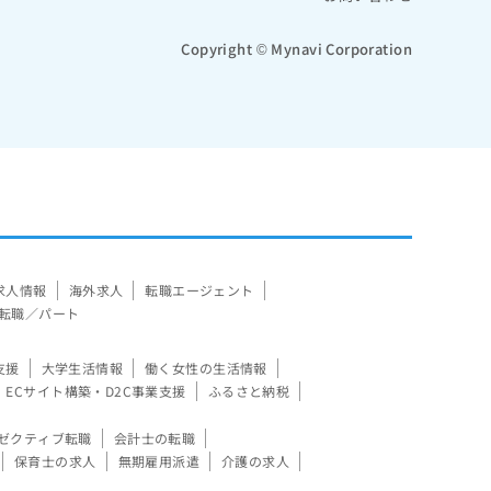
Copyright © Mynavi Corporation
求人情報
海外求人
転職エージェント
転職／パート
支援
大学生活情報
働く女性の生活情報
ECサイト構築・D2C事業支援
ふるさと納税
ゼクティブ転職
会計士の転職
保育士の求人
無期雇用派遣
介護の求人