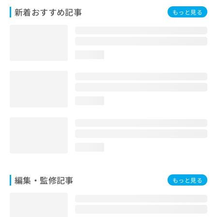
お
新着おすすめ記事
もっと見る
問
い
合
わ
せ
loading...
は
こ
ち
ら
loading...
loading...
編集・監修記事
もっと見る