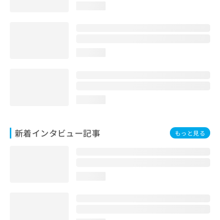
loading...
loading...
loading...
新着インタビュー記事
もっと見る
loading...