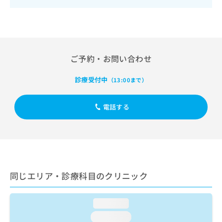
出
稿
クリ
資
稿
ニッ
の
料
クナ
の
お
の
ビサ
お
問
ご
イト
問
い
請
への
い
合
お問
求
ご予約・お問い合わせ
合
合せ
わ
は
フォ
わ
せ
こ
診療受付中
ーム
（13:00まで）
せ
は
ち
とな
は
こ
ら
りま
こ
ち
す。
電話する
ち
ら
クリ
無
ら
ニッ
料
クの
資
情
予
料
報
約・
の
症状
拡
のご
ご
充
相談
同じエリア・診療科目のクリニック
請
の
など
求
お
はで
は
申
きま
loading...
こ
せん
し
ので
ち
込
loading...