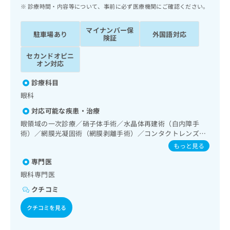
ッ
は
診療時間・内容等について、事前に必ず医療機関にご確認ください。
ク
こ
ナ
ち
マイナンバー保
駐車場あり
外国語対応
ビ
険証
ら
に
セカンドオピニ
関
広
オン対応
す
広
告
る
告
診療科目
代
お
出
眼科
理
問
稿
店
い
の
対応可能な疾患・治療
合
の
お
眼領域の一次診療／硝子体手術／水晶体再建術（白内障手
わ
方
問
術）／網膜光凝固術（網膜剥離手術）／コンタクトレンズ検
せ
い
は
査／小児視力障害診療
もっと見る
は
合
こ
こ
わ
専門医
ち
ち
せ
眼科専門医
ら
ら
は
クチコミ
こ
こち
ち
広
クチコミを見る
らは
広
ら
告
マイ
告
出
ナビ