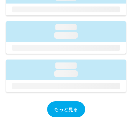
ご了
ら
み
承く
は
ださ
こ
無
い。
ち
料
ら
loading...
情
報
loading...
拡
掲
充
載
の
情
お
報
申
の
loading...
し
修
loading...
込
正
み
は
は
こ
こ
ち
ち
ら
ら
もっと見る
そ
の
他
の