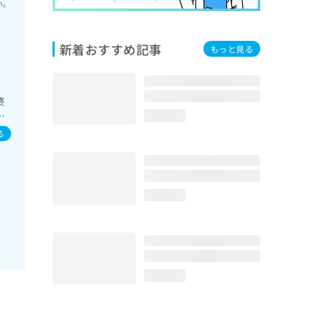
い。
新着おすすめ記事
もっと見る
終
次
loading...
診
る
腺
己
次
loading...
loading...