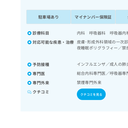
係
ク
者
リ
の
ニ
駐車場あり
マイナンバー保険証
ッ
方
ク
は
ナ
診療科目
内科 呼吸器科 呼吸器内
こ
ビ
皮膚･形成外科領域の一次
対応可能な疾患・治療
ち
に
夜睡眠ポリグラフィー／禁
関
ら
診療／在宅持続陽圧呼吸療
す
療／肝･胆道・膵臓領域の
る
インフルエンザ／成人の肺
予防接種
領域の一次診療／内分泌機
お
広
血糖測定）／糖尿病による
広
問
総合内科専門医／呼吸器専
専門医
告
診療／画像診断管理（専ら
告
い
禁煙専門外来
専門外来
出
代
合
稿
わ
理
クチコミ
クチコミを見る
の
せ
店
お
は
の
問
こ
い
方
ち
合
ら
は
わ
こ