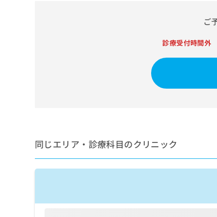
せ
こち
ち
らは
は
マイ
ご
こ
ら
ナビ
ち
クリ
ら
診療受付時間外
ニッ
クナ
広
ビサ
広
資
イト
告
告
への
料
出
出
お問
の
稿
合せ
稿
ご
の
フォ
の
請
お
ーム
お
求
問
とな
問
りま
は
い
い
す。
こ
合
合
クリ
同じエリア・診療科目のクリニック
ち
わ
ニッ
わ
ら
せ
クの
せ
は
予
は
約・
こ
こ
無
症状
ち
ち
のご
料
ら
相談
ら
情
など
報
はで