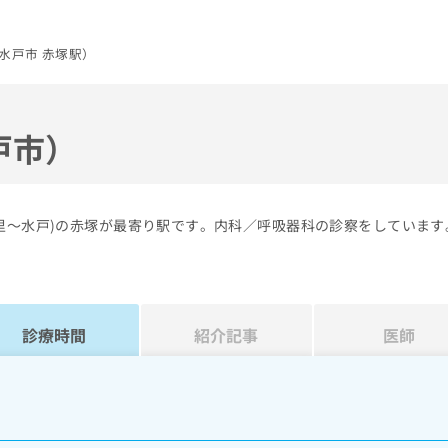
水戸市 赤塚駅）
戸市）
里～水戸)の赤塚が最寄り駅です。内科／呼吸器科の診察をしています
診療時間
紹介記事
医師