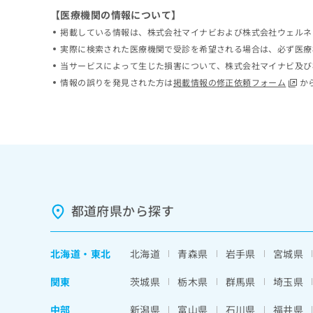
ち
み
【医療機関の情報について】
ら
は
掲載している情報は、株式会社マイナビおよび株式会社ウェルネ
こ
実際に検索された医療機関で受診を希望される場合は、必ず医療
ち
そ
当サービスによって生じた損害について、株式会社マイナビ及び
ら
の
情報の誤りを発見された方は
掲載情報の修正依頼フォーム
か
他
の
お
問
い
合
わ
せ
は
都道府県から探す
こ
ち
ら
北海道
・
東北
北海道
青森県
岩手県
宮城県
関東
茨城県
栃木県
群馬県
埼玉県
中部
新潟県
富山県
石川県
福井県