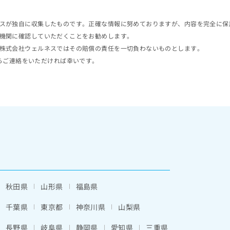
スが独自に収集したものです。正確な情報に努めておりますが、内容を完全に保
機関に確認していただくことをお勧めします。
株式会社ウェルネスではその賠償の責任を一切負わないものとします。
らご連絡をいただければ幸いです。
秋田県
山形県
福島県
千葉県
東京都
神奈川県
山梨県
長野県
岐阜県
静岡県
愛知県
三重県