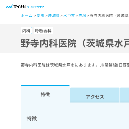
一
ホーム
関東
茨城県
水戸市
赤塚
野寺内科医院（茨城県
般
ユ
内科
呼吸器科
ー
ザ
野寺内科医院（茨城県水
ー
の
方
野寺内科医院は茨城県水戸市にあります。JR常磐線(日暮
は
こ
ち
ら
特徴
アクセス
医
マ
療
イ
特徴
ナ
関
ビ