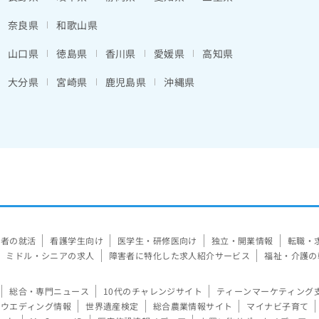
奈良県
和歌山県
山口県
徳島県
香川県
愛媛県
高知県
大分県
宮崎県
鹿児島県
沖縄県
験者の就活
看護学生向け
医学生・研修医向け
独立・開業情報
転職・
ミドル・シニアの求人
障害者に特化した求人紹介サービス
福祉・介護の
総合・専門ニュース
10代のチャレンジサイト
ティーンマーケティング
ウエディング情報
世界遺産検定
総合農業情報サイト
マイナビ子育て