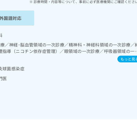
診療時間・内容等について、事前に必ず医療機関にご確認くださ
外国語対応
科
診療／神経･脳血管領域の一次診療／精神科・神経科領域の一次診療／
煙指導（ニコチン依存症管理）／眼領域の一次診療／呼吸器領域の一
法（睡眠時無呼吸症候群治療）／在宅酸素療法／消化器系領域の一次
もっと見
一次診療／循環器系領域の一次診療／腎･泌尿器系領域の一次診療／乳
炎球菌感染症
能検査／インスリン療法／糖尿病患者教育（食事療法、運動療法、自
合併症に対する継続的な管理及び指導／筋・骨格系及び外傷領域の一
門医
画像診断を担当する医師による読影）