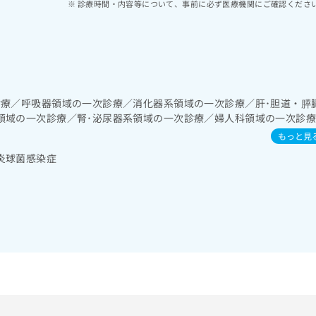
診療時間・内容等について、事前に必ず医療機関にご確認くださ
診療／呼吸器領域の一次診療／消化器系領域の一次診療／肝･胆道・膵
領域の一次診療／腎･泌尿器系領域の一次診療／婦人科領域の一次診
一次診療／血液・免疫系領域の一次診療／筋・骨格系及び外傷領域の一
もっと見
炎球菌感染症