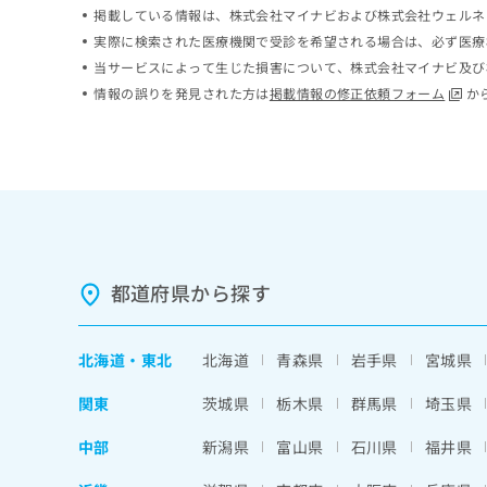
掲載している情報は、株式会社マイナビおよび株式会社ウェルネ
ち
み
ら
は
実際に検索された医療機関で受診を希望される場合は、必ず医療
こ
当サービスによって生じた損害について、株式会社マイナビ及び
ち
情報の誤りを発見された方は
掲載情報の修正依頼フォーム
か
そ
ら
の
他
の
お
問
い
合
わ
都道府県から探す
せ
は
こ
北海道
・
東北
北海道
青森県
岩手県
宮城県
ち
ら
関東
茨城県
栃木県
群馬県
埼玉県
中部
新潟県
富山県
石川県
福井県