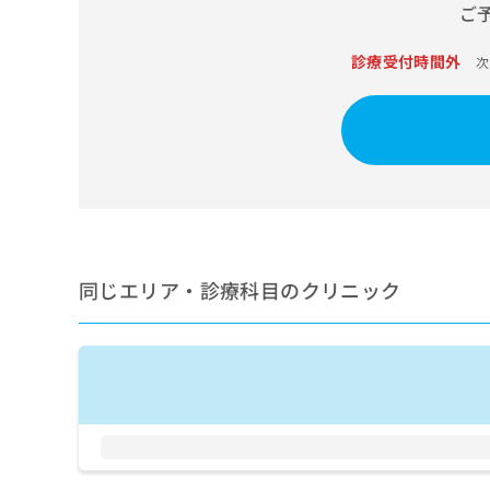
せ
こち
ご
ち
らは
は
マイ
こ
ら
ナビ
診療受付時間外
次
ち
クリ
ら
ニッ
クナ
広
ビサ
広
資
イト
告
告
への
料
出
出
お問
の
稿
合せ
稿
ご
の
フォ
の
請
お
ーム
お
求
問
とな
問
りま
は
同じエリア・診療科目のクリニック
い
い
す。
こ
合
合
クリ
ち
わ
ニッ
わ
ら
せ
クの
せ
は
予
は
約・
こ
こ
無
症状
ち
ち
のご
料
ら
相談
ら
情
など
報
はで