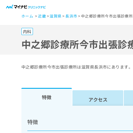
一
ホーム
近畿
滋賀県
長浜市
中之郷診療所今市出張診療所
般
ユ
内科
ー
ザ
中之郷診療所今市出張診
ー
の
方
中之郷診療所今市出張診療所は滋賀県長浜市にあります。
は
こ
ち
ら
特徴
アクセス
医
マ
療
イ
特徴
ナ
関
ビ