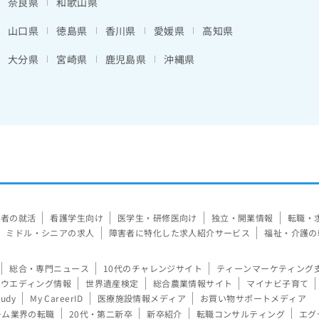
奈良県
和歌山県
山口県
徳島県
香川県
愛媛県
高知県
大分県
宮崎県
鹿児島県
沖縄県
験者の就活
看護学生向け
医学生・研修医向け
独立・開業情報
転職・
ミドル・シニアの求人
障害者に特化した求人紹介サービス
福祉・介護の
総合・専門ニュース
10代のチャレンジサイト
ティーンマーケティング
ウエディング情報
世界遺産検定
総合農業情報サイト
マイナビ子育て
tudy
My CareerID
医療施設情報メディア
お買い物サポートメディア
ーム業界の転職
20代・第二新卒
新卒紹介
転職コンサルティング
エグ