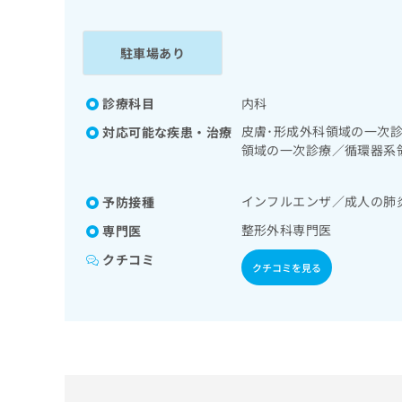
係
ク
者
リ
の
ニ
駐車場あり
ッ
方
ク
は
ナ
診療科目
内科
こ
ビ
皮膚･形成外科領域の一次
対応可能な疾患・治療
ち
に
領域の一次診療／循環器系
関
ら
内分泌･代謝･栄養領域の
す
診療／小児領域の一次診療
る
インフルエンザ／成人の肺
予防接種
お
広
広
問
整形外科専門医
専門医
告
告
い
クチコミ
出
代
合
クチコミを見る
稿
わ
理
の
せ
店
お
は
の
問
こ
い
方
ち
合
ら
は
わ
こ