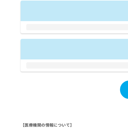
拡
資
きま
充
料
せん
の
ので
の
ご了
お
ご
承く
申
請
ださ
し
求
い。
込
は
み
こ
は
ち
こ
ら
ち
ら
無
料
掲
情
載
報
情
拡
報
充
の
の
修
お
正
申
は
し
【医療機関の情報について】
こ
込