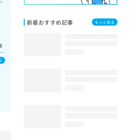
い。
新着おすすめ記事
もっと見る
臓
療／
loading...
次
る
loading...
loading...