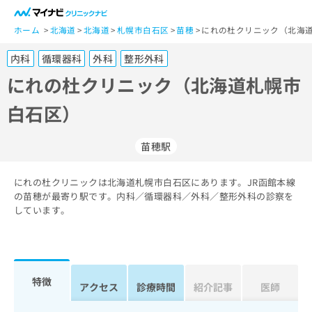
一
般
ホーム
北海道
北海道
札幌市白石区
苗穂
にれの杜クリニック（北海道
ユ
内科
循環器科
外科
整形外科
ー
ザ
にれの杜クリニック（北海道札幌市
ー
白石区）
の
方
は
苗穂駅
こ
ち
にれの杜クリニックは北海道札幌市白石区にあります。JR函館本線
ら
の苗穂が最寄り駅です。内科／循環器科／外科／整形外科の診察を
しています。
医
マ
療
イ
関
ナ
係
ビ
者
ク
特徴
アクセス
診療時間
紹介記事
医師
の
リ
方
ニ