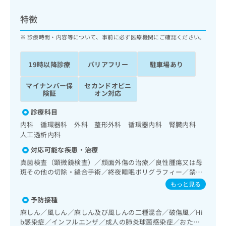
ッ
は
ク
こ
特徴
ナ
ち
ビ
診療時間・内容等について、事前に必ず医療機関にご確認ください。
ら
に
関
広
19時以降診療
バリアフリー
駐車場あり
す
広
告
る
告
代
マイナンバー保
セカンドオピニ
お
出
険証
オン対応
理
問
稿
店
い
の
診療科目
合
の
お
内科 循環器科 外科 整形外科 循環器内科 腎臓内科
わ
方
問
人工透析内科
せ
い
は
は
合
対応可能な疾患・治療
こ
こ
わ
ち
真菌検査（顕微鏡検査）／顔面外傷の治療／良性腫瘍又は母
ち
せ
斑その他の切除・縫合手術／終夜睡眠ポリグラフィー／禁煙
ら
ら
は
指導（ニコチン依存症管理）／呼吸器領域の一次診療／在宅
もっと見る
こ
持続陽圧呼吸療法（睡眠時無呼吸症候群治療）／在宅酸素療
こち
ち
予防接種
広
法／消化器系領域の一次診療／上部消化管内視鏡検査／上部
らは
広
ら
告
消化管内視鏡的切除術／下部消化管内視鏡検査／下部消化管
麻しん／風しん／麻しん及び風しんの二種混合／破傷風／Hi
マイ
告
内視鏡的切除術／虫垂切除術（ただし、乳幼児に係るものを
出
ナビ
b感染症／インフルエンザ／成人の肺炎球菌感染症／おたふ