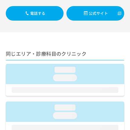
ご了
ら
み
承く
は
ださ
電話する
公式サイト
こ
無
い。
ち
料
ら
情
報
拡
掲
充
載
の
情
同じエリア・診療科目のクリニック
お
報
申
の
し
修
loading...
込
正
loading...
み
は
は
こ
こ
ち
ち
ら
ら
loading...
そ
loading...
の
他
の