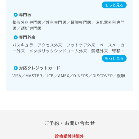
出
除く）／人工肛門の管理／腹腔鏡下胆石症手術／循環器系領
稿
クリ
くかぜ／B型肝炎
資
もっと見る
稿
ニッ
域の一次診療／ホルター型心電図検査／下肢静脈瘤手術／ペ
の
料
クナ
ースメーカー管理／腎･泌尿器系領域の一次診療／腎生検／
の
専門医
お
の
ビサ
血液透析／夜間透析／腹膜透析（CAPD）／内分泌･代謝･栄
お
問
ご
整形外科専門医／外科専門医／腎臓専門医／消化器外科専門
イト
養領域の一次診療／内分泌機能検査／インスリン療法／糖尿
問
い
医／透析専門医
請
への
病患者教育（食事療法、運動療法、自己血糖測定）／糖尿病
い
合
お問
求
専門外来
による合併症に対する継続的な管理及び指導／義肢装具の作
合
合せ
わ
は
成及び評価／脳血管疾患等リハビリテーション／運動器リハ
フォ
バスキュラーアクセス外来 フットケア外来 ペースメーカ
わ
せ
こ
ビリテーション／廃用症候群リハビリテーション／CT撮影／
ーム
ー外来 メタボリックシンドローム外来 禁煙外来 腎移植
せ
は
ち
漢方薬の処方／外来における化学療法
とな
後患者指導外来 睡眠時無呼吸症候群外来 糖尿病外来 腹
は
こ
もっと見る
ら
りま
膜透析治療外来
こ
ち
す。
対応クレジットカード
ち
ら
クリ
無
VISA／MASTER／JCB／AMEX／DINERS／DISCOVER／銀聯
ら
ニッ
料
クの
資
情
予
料
報
約・
の
症状
拡
のご
ご
充
相談
請
の
など
求
お
はで
ご予約・お問い合わせ
は
申
きま
こ
せん
し
ので
ち
込
診療受付時間外