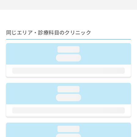
ご了
ら
み
承く
は
ださ
こ
無
い。
ち
料
ら
情
同じエリア・診療科目のクリニック
報
拡
掲
充
載
loading...
の
情
loading...
お
報
申
の
し
修
込
正
み
は
loading...
は
こ
こ
ち
loading...
ち
ら
ら
そ
の
loading...
他
の