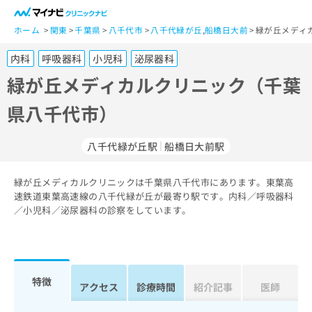
一
般
ホーム
関東
千葉県
八千代市
八千代緑が丘
,
船橋日大前
緑が丘メディ
ユ
内科
呼吸器科
小児科
泌尿器科
ー
ザ
緑が丘メディカルクリニック（千葉
ー
県八千代市）
の
方
は
八千代緑が丘駅
船橋日大前駅
こ
ち
緑が丘メディカルクリニックは千葉県八千代市にあります。東葉高
ら
速鉄道東葉高速線の八千代緑が丘が最寄り駅です。内科／呼吸器科
／小児科／泌尿器科の診察をしています。
医
マ
療
イ
関
ナ
係
ビ
者
ク
特徴
アクセス
診療時間
紹介記事
医師
の
リ
方
ニ