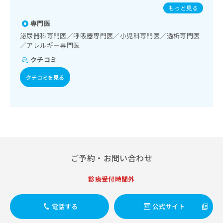
出
児相談／夜尿症の治療／画像診断管理（専ら画像診断を担当
稿
クリ
ヒトパピローマウイルス感染症／水痘／インフルエンザ／成
資
もっと見る
稿
ニッ
する医師による読影）／CT撮影／漢方薬の処方
の
人の肺炎球菌感染症／おたふくかぜ／A型肝炎／B型肝炎／ロ
料
クナ
の
専門医
お
タウイルス感染症
の
ビサ
お
問
ご
泌尿器科専門医／呼吸器専門医／小児科専門医／透析専門医
イト
問
い
／アレルギー専門医
請
への
い
合
お問
求
クチコミ
合
合せ
わ
は
フォ
わ
せ
こ
クチコミを見る
ーム
せ
は
ち
とな
は
こ
ら
りま
こ
ち
す。
ち
ら
クリ
無
ら
ニッ
料
クの
資
情
予
料
報
約・
の
症状
ご予約・お問い合わせ
拡
のご
ご
充
相談
請
の
診療受付時間外
など
求
お
はで
は
申
きま
こ
電話する
公式サイト
せん
し
ので
ち
込