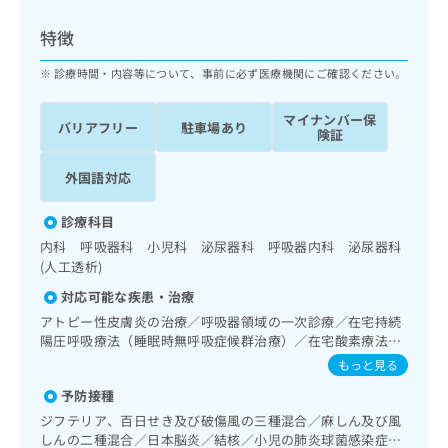
ッ
は
ク
こ
特徴
ナ
ち
ビ
診療時間・内容等について、事前に必ず医療機関にご確認ください。
ら
に
関
マイナンバー保
広
バリアフリー
駐車場あり
す
広
険証
告
る
告
代
お
出
外国語対応
理
問
稿
店
い
の
診療科目
合
の
お
内科 呼吸器科 小児科 泌尿器科 呼吸器内科 泌尿器科
わ
方
問
(人工透析)
せ
い
は
は
合
対応可能な疾患・治療
こ
こ
わ
ち
アトピー性皮膚炎の治療／呼吸器領域の一次診療／在宅持続
ち
せ
陽圧呼吸療法（睡眠時無呼吸症候群治療）／在宅酸素療法／
ら
ら
は
消化器系領域の一次診療／ホルター型心電図検査／腎･泌尿
もっと見る
こ
器系領域の一次診療／血液透析／前立腺悪性腫瘍化学療法／
こち
ち
予防接種
広
尿失禁の治療／アレルギーの減感作療法／小児領域の一次診
らは
広
ら
告
療／小児循環器疾患／小児呼吸器疾患／小児腎疾患／小児神
ジフテリア、百日せき及び破傷風の三種混合／麻しん及び風
マイ
告
経疾患／小児アレルギー疾患／小児内分泌疾患／乳幼児の育
出
ナビ
しんの二種混合／日本脳炎／結核／小児の肺炎球菌感染症／