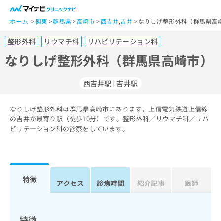
一
般
ホーム
関東
群馬県
高崎市
西吉井
,
吉井
なりしげ整形外科（群馬県高崎
ユ
整形外科
リウマチ科
リハビリテーション科
ー
ザ
なりしげ整形外科（群馬県高崎市）
ー
の
西吉井駅
吉井駅
方
は
こ
なりしげ整形外科は群馬県高崎市にあります。上信電気鉄道上信線
の吉井が最寄り駅（徒歩10分）です。整形外科／リウマチ科／リハ
ち
ビリテーション科の診察をしています。
ら
医
マ
療
イ
関
ナ
特徴
アクセス
診療時間
紹介記事
医師
係
ビ
者
ク
の
リ
方
ニ
特徴