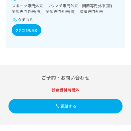
出
稿
クリ
資
スポーツ専門外来 リウマチ専門外来 関節専門外来(肩)
稿
ニッ
の
料
関節専門外来(股) 関節専門外来(膝) 腰痛専門外来
クナ
の
お
の
ビサ
お
クチコミ
問
ご
イト
問
い
請
への
クチコミを見る
い
合
お問
求
合
合せ
わ
は
フォ
わ
せ
こ
ーム
せ
は
ち
とな
は
こ
ら
りま
こ
ち
す。
ち
ら
クリ
無
ら
ニッ
料
ご予約・お問い合わせ
クの
資
情
予
料
報
約・
診療受付時間外
の
症状
拡
のご
ご
充
相談
請
の
電話する
など
求
お
はで
は
申
きま
こ
せん
し
ので
ち
込