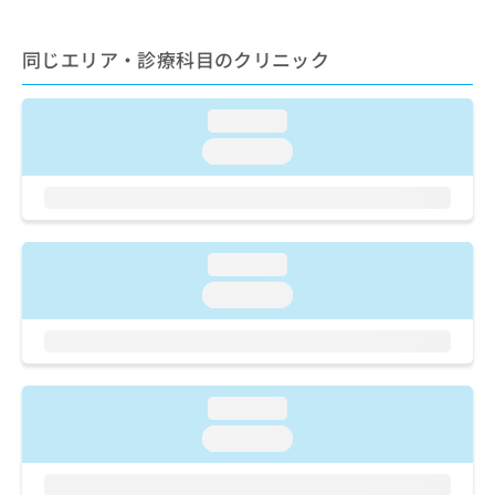
ご了
ら
み
承く
は
ださ
こ
同じエリア・診療科目のクリニック
無
い。
ち
料
ら
情
loading...
報
拡
掲
loading...
充
載
の
情
お
報
申
の
し
修
loading...
込
正
loading...
み
は
は
こ
こ
ち
ち
ら
ら
loading...
そ
loading...
の
他
の