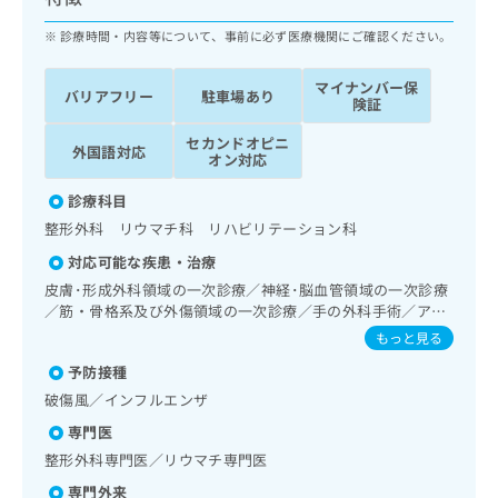
ッ
は
ク
診療時間・内容等について、事前に必ず医療機関にご確認ください。
こ
ナ
ち
ビ
ら
マイナンバー保
バリアフリー
駐車場あり
に
険証
関
広
セカンドオピニ
す
広
外国語対応
告
オン対応
る
告
代
お
出
診療科目
理
問
稿
整形外科 リウマチ科 リハビリテーション科
店
い
の
合
の
お
対応可能な疾患・治療
わ
方
問
皮膚･形成外科領域の一次診療／神経･脳血管領域の一次診療
せ
い
は
／筋・骨格系及び外傷領域の一次診療／手の外科手術／アキ
は
合
こ
レス腱断裂手術（筋・腱手術）／義肢装具の作成及び評価
もっと見る
こ
わ
ち
ち
せ
予防接種
ら
ら
は
破傷風／インフルエンザ
こ
こち
専門医
ち
広
らは
広
ら
整形外科専門医／リウマチ専門医
告
マイ
告
出
ナビ
専門外来