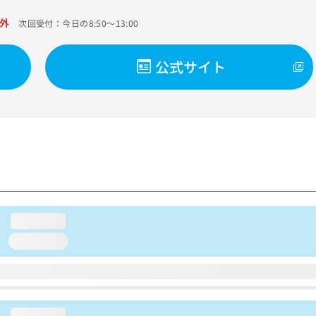
外
次回受付：今日の8:50～13:00
公式サイト
loading...
loading...
loading...