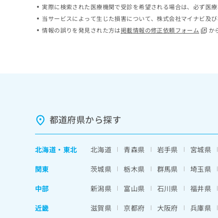
実際に検索された医療機関で受診を希望される場合は、必ず医療
ち
み
ら
は
当サービスによって生じた損害について、株式会社マイナビ及び
こ
情報の誤りを発見された方は
掲載情報の修正依頼フォーム
か
ち
そ
ら
の
他
の
お
問
い
合
都道府県から探す
わ
せ
は
北海道
・
東北
北海道
青森県
岩手県
宮城県
こ
ち
関東
茨城県
栃木県
群馬県
埼玉県
ら
中部
新潟県
富山県
石川県
福井県
近畿
滋賀県
京都府
大阪府
兵庫県