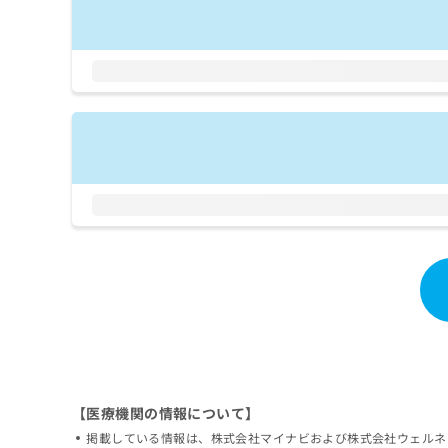
拡
資
きま
充
料
せん
の
ので
の
ご了
お
ご
承く
申
請
ださ
し
求
い。
込
は
み
こ
は
ち
こ
ら
ち
ら
無
料
掲
情
載
報
情
拡
報
充
の
の
修
お
正
申
【医療機関の情報について】
は
し
掲載している情報は、株式会社マイナビおよび株式会社ウェルネ
こ
込