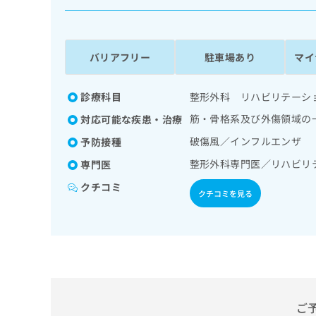
係
ク
者
リ
の
ニ
ッ
方
バリアフリー
駐車場あり
マイ
ク
は
ナ
こ
ビ
診療科目
整形外科 リハビリテーシ
ち
に
筋・骨格系及び外傷領域の
対応可能な疾患・治療
関
ら
す
破傷風／インフルエンザ
予防接種
る
整形外科専門医／リハビリ
専門医
お
広
広
問
クチコミ
告
告
い
クチコミを見る
出
代
合
稿
わ
理
の
せ
店
お
は
の
問
こ
い
方
ち
合
ら
は
わ
ご
こ