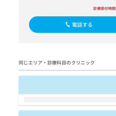
せ
こち
ち
らは
は
診療受付時間
マイ
こ
ら
ナビ
ち
クリ
ら
ニッ
電話する
クナ
広
ビサ
広
資
イト
告
告
への
料
出
出
お問
の
稿
合せ
稿
ご
の
フォ
の
請
お
ーム
お
同じエリア・診療科目のクリニック
求
問
とな
問
りま
は
い
い
す。
こ
合
合
クリ
ち
わ
ニッ
わ
ら
せ
クの
せ
は
予
は
約・
こ
こ
無
症状
ち
ち
のご
料
ら
相談
ら
情
など
報
はで