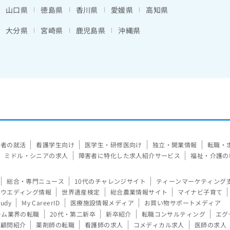
山口県
徳島県
香川県
愛媛県
高知県
大分県
宮崎県
鹿児島県
沖縄県
験者の就活
看護学生向け
医学生・研修医向け
独立・開業情報
転職・
ミドル・シニアの求人
障害者に特化した求人紹介サービス
福祉・介護の
総合・専門ニュース
10代のチャレンジサイト
ティーンマーケティング
ウエディング情報
世界遺産検定
総合農業情報サイト
マイナビ子育て
tudy
My CareerID
医療施設情報メディア
お買い物サポートメディア
ーム業界の転職
20代・第二新卒
新卒紹介
転職コンサルティング
エグ
顧問紹介
薬剤師の転職
看護師の求人
コメディカル求人
医師の求人