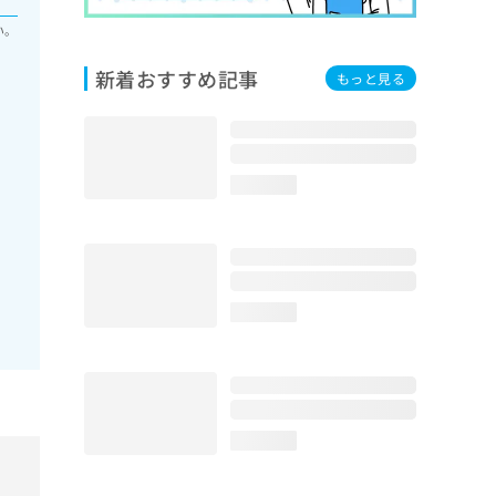
い。
新着おすすめ記事
もっと見る
loading...
loading...
loading...