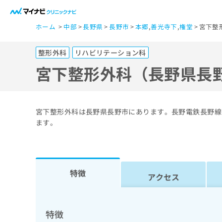
一
ホーム
中部
長野県
長野市
本郷
,
善光寺下
,
権堂
宮下整
般
ユ
整形外科
リハビリテーション科
ー
ザ
宮下整形外科（長野県長
ー
の
方
宮下整形外科は長野県長野市にあります。長野電鉄長野線
は
ます。
こ
ち
ら
特徴
アクセス
医
マ
療
イ
ナ
関
特徴
ビ