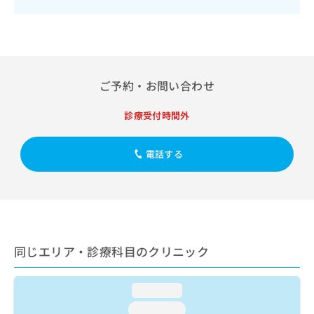
出
稿
クリ
資
稿
ニッ
の
料
クナ
の
お
の
ビサ
お
問
ご
イト
問
い
請
への
い
合
お問
求
ご予約・お問い合わせ
合
合せ
わ
は
フォ
わ
せ
こ
ーム
診療受付時間外
せ
は
ち
とな
は
こ
ら
りま
こ
ち
す。
電話する
ち
ら
クリ
無
ら
ニッ
料
クの
資
情
予
料
報
約・
の
症状
拡
のご
ご
充
相談
請
同じエリア・診療科目のクリニック
の
など
求
お
はで
は
申
きま
loading...
こ
せん
し
ので
ち
込
loading...