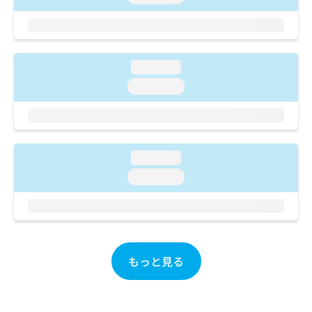
ご了
ら
み
承く
は
ださ
こ
無
い。
ち
料
ら
情
loading...
報
loading...
拡
掲
充
載
の
情
お
報
申
の
loading...
し
修
込
loading...
正
み
は
は
こ
こ
ち
ち
ら
ら
もっと見る
そ
の
他
の