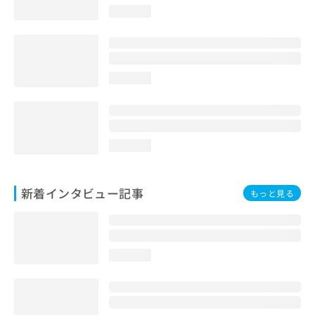
loading...
loading...
loading...
新着インタビュー記事
もっと見る
loading...