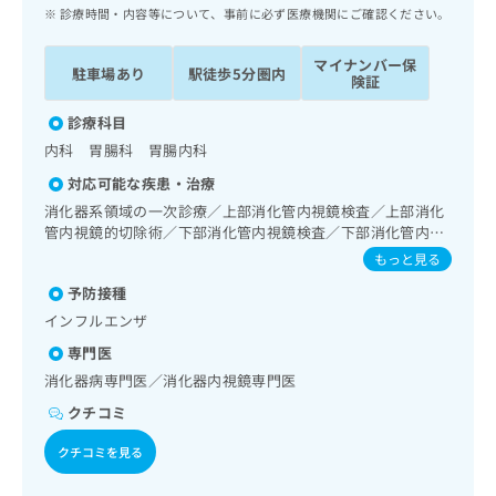
ッ
は
診療時間・内容等について、事前に必ず医療機関にご確認ください。
ク
こ
ナ
ち
マイナンバー保
駐車場あり
駅徒歩5分圏内
ビ
険証
ら
に
関
診療科目
広
す
広
内科 胃腸科 胃腸内科
告
る
告
代
対応可能な疾患・治療
お
出
理
問
消化器系領域の一次診療／上部消化管内視鏡検査／上部消化
稿
店
管内視鏡的切除術／下部消化管内視鏡検査／下部消化管内視
い
の
鏡的切除術／内分泌･代謝･栄養領域の一次診療／血液・免疫
合
の
お
もっと見る
系領域の一次診療
わ
方
問
予防接種
せ
い
は
インフルエンザ
は
合
こ
こ
わ
専門医
ち
ち
せ
ら
消化器病専門医／消化器内視鏡専門医
ら
は
クチコミ
こ
こち
ち
広
らは
クチコミを見る
広
ら
告
マイ
告
出
ナビ