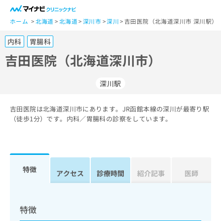
一
般
ホーム
北海道
北海道
深川市
深川
吉田医院（北海道深川市 深川駅）
ユ
内科
胃腸科
ー
ザ
吉田医院（北海道深川市）
ー
の
深川駅
方
は
こ
吉田医院は北海道深川市にあります。JR函館本線の深川が最寄り駅
（徒歩1分）です。内科／胃腸科の診察をしています。
ち
ら
医
マ
療
イ
特徴
アクセス
診療時間
紹介記事
医師
関
ナ
係
ビ
者
ク
の
リ
特徴
方
ニ