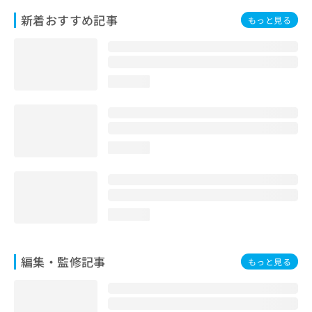
お
新着おすすめ記事
もっと見る
問
い
合
わ
せ
loading...
は
こ
ち
ら
loading...
loading...
編集・監修記事
もっと見る