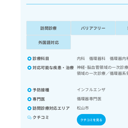
係
ク
者
リ
の
ニ
ッ
方
ク
訪問診療
バリアフリー
は
ナ
こ
ビ
外国語対応
ち
に
関
ら
す
診療科目
内科 循環器科 循環器内
る
お
神経･脳血管領域の一次診
対応可能な疾患・治療
広
広
問
領域の一次診療／循環器系
告
告
い
内分泌･代謝･栄養領域の
出
代
合
理診断（専ら病理診断を担
稿
インフルエンザ
予防接種
わ
理
の
せ
店
循環器専門医
専門医
お
は
の
問
こ
松山市
訪問診療対応エリア
い
方
ち
クチコミ
合
ら
は
クチコミを見る
わ
こ