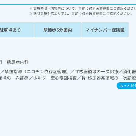
診療時間・内容等について、事前に必ず医療機関にご確認くださ
訪問診療対応エリアは、事前に必ず医療機関にご確認ください。
駐車場あり
駅徒歩5分圏内
マイナンバー保険証
科 糖尿病内科
療／禁煙指導（ニコチン依存症管理）／呼吸器領域の一次診療／消化
領域の一次診療／ホルター型心電図検査／腎･泌尿器系領域の一次診
一次診療／画像診断管理（専ら画像診断を担当する医師による読影）／
もっと見
当する医師による診断）