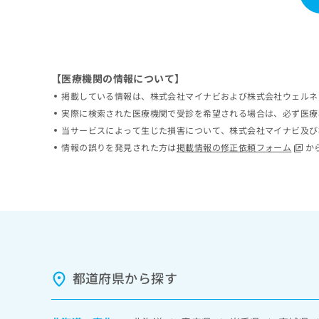
ち
み
ら
は
こ
ち
そ
ら
【医療機関の情報について】
の
他
掲載している情報は、株式会社マイナビおよび株式会社ウェルネ
の
実際に検索された医療機関で受診を希望される場合は、必ず医療
お
当サービスによって生じた損害について、株式会社マイナビ及び
問
情報の誤りを発見された方は
掲載情報の修正依頼フォーム
か
い
合
わ
せ
は
こ
ち
ら
都道府県から探す