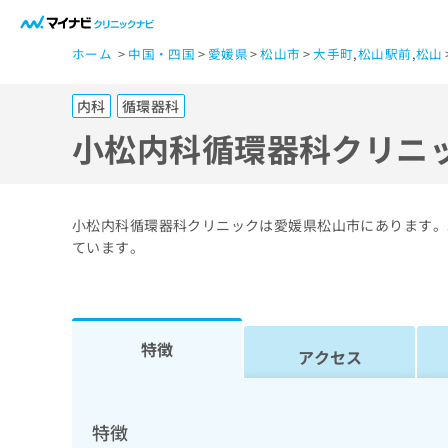
一
ホーム
中国・四国
愛媛県
松山市
大手町
,
松山駅前
,
松山
般
ユ
内科
循環器科
ー
ザ
小松内科循環器科クリニ
ー
の
方
小松内科循環器科クリニックは愛媛県松山市にあります。
は
ています。
こ
ち
ら
特徴
アクセス
医
マ
療
イ
ナ
関
特徴
ビ