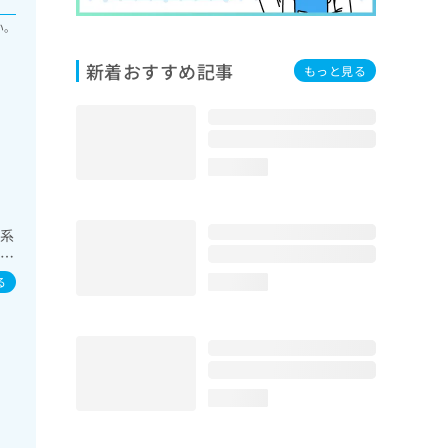
い。
新着おすすめ記事
もっと見る
loading...
器系
療／
病
る
loading...
loading...