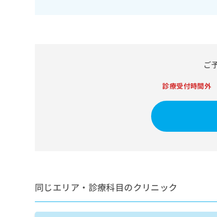
せ
こち
ち
らは
は
マイ
こ
ら
ナビ
ち
クリ
ら
ニッ
クナ
広
ビサ
ご
広
資
イト
告
告
への
料
出
出
お問
診療受付時間外
の
稿
合せ
稿
ご
の
フォ
の
請
お
ーム
お
求
問
とな
問
りま
は
い
い
す。
こ
合
合
クリ
ち
わ
ニッ
わ
ら
せ
クの
せ
は
予
は
約・
こ
こ
無
症状
ち
同じエリア・診療科目のクリニック
ち
のご
料
ら
相談
ら
情
など
報
はで