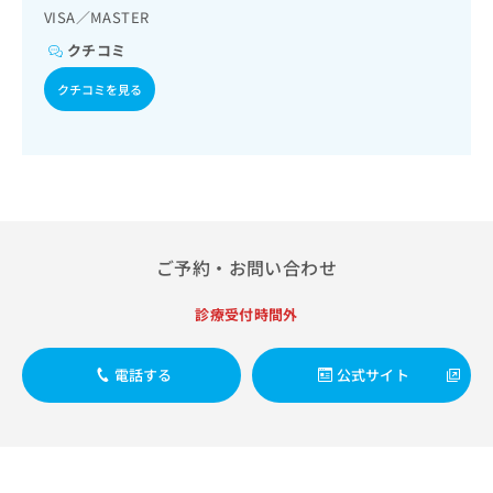
出
稿
クリ
資
VISA／MASTER
稿
ニッ
の
料
クナ
の
クチコミ
お
の
ビサ
お
問
ご
イト
クチコミを見る
問
い
請
への
い
合
お問
求
合
合せ
わ
は
フォ
わ
せ
こ
ーム
せ
は
ち
とな
は
こ
ら
りま
こ
ち
す。
ち
ら
クリ
無
ご予約・お問い合わせ
ら
ニッ
料
クの
資
情
予
診療受付時間外
料
報
約・
の
症状
拡
のご
ご
充
電話する
公式サイト
相談
請
の
など
求
お
はで
は
申
きま
こ
せん
し
ので
ち
込