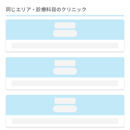
ご了
ら
み
承く
同じエリア・診療科目のクリニック
は
ださ
こ
無
い。
ち
料
loading...
ら
情
報
loading...
拡
掲
充
載
の
情
お
報
申
の
loading...
し
修
loading...
込
正
み
は
は
こ
こ
ち
ち
ら
loading...
ら
loading...
そ
の
他
の