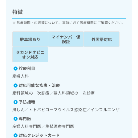
ッ
は
ク
こ
特徴
ナ
ち
ビ
診療時間・内容等について、事前に必ず医療機関にご確認ください。
ら
に
関
マイナンバー保
広
駐車場あり
外国語対応
す
広
険証
告
る
告
代
セカンドオピニ
お
出
オン対応
理
問
稿
店
い
の
診療科目
合
の
お
産婦人科
わ
方
問
せ
い
は
対応可能な疾患・治療
は
合
こ
産科領域の一次診療／婦人科領域の一次診療
こ
わ
ち
ち
予防接種
せ
ら
ら
は
風しん／ヒトパピローマウイルス感染症／インフルエンザ
こ
専門医
こち
ち
広
らは
産婦人科専門医／生殖医療専門医
広
ら
告
マイ
告
出
対応クレジットカード
ナビ