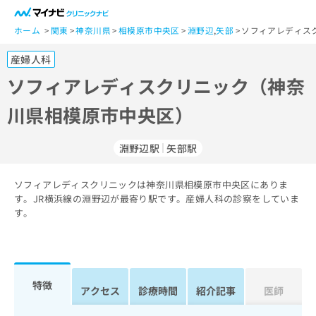
一
般
ホーム
関東
神奈川県
相模原市中央区
淵野辺
,
矢部
ソフィアレディス
ユ
産婦人科
ー
ザ
ソフィアレディスクリニック（神奈
ー
川県相模原市中央区）
の
方
は
淵野辺駅
矢部駅
こ
ち
ソフィアレディスクリニックは神奈川県相模原市中央区にありま
ら
す。JR横浜線の淵野辺が最寄り駅です。産婦人科の診察をしていま
す。
医
マ
療
イ
関
ナ
係
ビ
者
ク
特徴
アクセス
診療時間
紹介記事
医師
の
リ
方
ニ