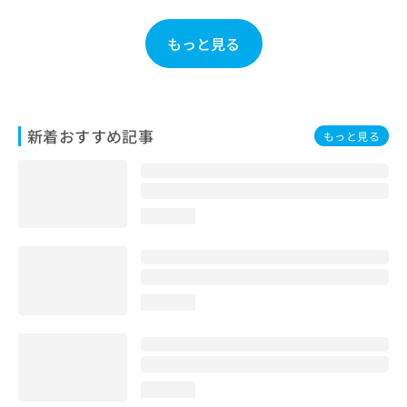
お
問
もっと見る
い
合
わ
せ
は
新着おすすめ記事
もっと見る
こ
ち
ら
loading...
loading...
loading...