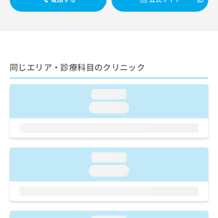
出
稿
クリ
資
稿
ニッ
の
料
クナ
の
お
の
ビサ
お
問
ご
イト
問
い
請
への
い
合
お問
求
合
合せ
わ
は
同じエリア・診療科目のクリニック
フォ
わ
せ
こ
ーム
せ
は
ち
とな
は
こ
ら
loading...
りま
こ
ち
す。
loading...
ち
ら
クリ
無
ら
ニッ
料
クの
資
情
予
料
報
約・
の
症状
拡
loading...
のご
ご
充
相談
loading...
請
の
など
求
お
はで
は
申
きま
こ
せん
し
ので
ち
込