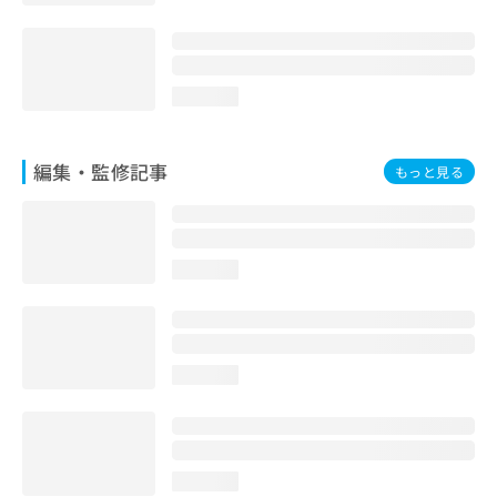
お
問
い
合
loading...
わ
せ
は
編集・監修記事
こ
もっと見る
ち
ら
loading...
loading...
loading...