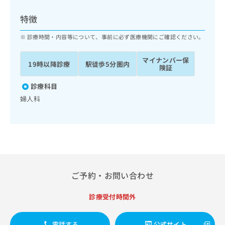
ッ
は
ク
こ
特徴
ナ
ち
ビ
診療時間・内容等について、事前に必ず医療機関にご確認ください。
ら
に
関
マイナンバー保
広
19時以降診療
駅徒歩5分圏内
す
広
険証
告
る
告
代
お
診療科目
出
理
問
稿
婦人科
店
い
の
合
の
お
わ
方
問
せ
い
は
は
合
こ
こ
わ
ち
ち
せ
ら
ご予約・お問い合わせ
ら
は
こ
こち
診療受付時間外
ち
広
らは
広
ら
告
マイ
告
出
ナビ
電話する
公式サイト