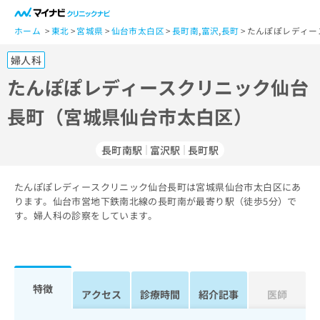
一
般
ホーム
東北
宮城県
仙台市太白区
長町南
,
富沢
,
長町
たんぽぽレディー
ユ
婦人科
ー
ザ
たんぽぽレディースクリニック仙台
ー
長町（宮城県仙台市太白区）
の
方
は
長町南駅
富沢駅
長町駅
こ
ち
たんぽぽレディースクリニック仙台長町は宮城県仙台市太白区にあ
ら
ります。仙台市営地下鉄南北線の長町南が最寄り駅（徒歩5分）で
す。婦人科の診察をしています。
医
マ
療
イ
関
ナ
係
ビ
者
ク
特徴
アクセス
診療時間
紹介記事
医師
の
リ
方
ニ