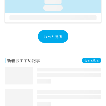
ご了
loading...
ら
み
承く
は
loading...
ださ
こ
無
い。
ち
料
ら
情
報
拡
掲
もっと見る
充
載
の
情
お
報
申
の
し
修
込
新着おすすめ記事
正
もっと見る
み
は
は
こ
こ
ち
ち
ら
loading...
ら
そ
の
他
loading...
の