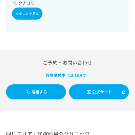
出
稿
クリ
クチコミ
資
稿
ニッ
の
料
クナ
の
クチコミを見る
お
の
ビサ
お
問
ご
イト
問
い
請
への
い
合
お問
求
合
合せ
わ
は
フォ
わ
せ
こ
ーム
せ
は
ち
とな
は
こ
ら
りま
ご予約・お問い合わせ
こ
ち
す。
ち
ら
クリ
無
ら
ニッ
診療受付中
（18:30まで）
料
クの
資
情
予
料
報
約・
電話する
公式サイト
の
症状
拡
のご
ご
充
相談
請
の
など
求
お
はで
は
申
きま
こ
せん
し
ので
ち
込
同じエリア・診療科目のクリニック