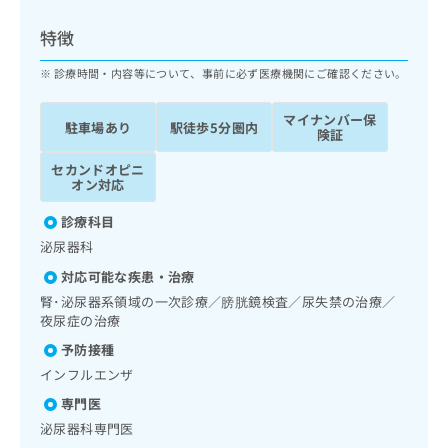
ッ
は
ク
こ
特徴
ナ
ち
ビ
診療時間・内容等について、事前に必ず医療機関にご確認ください。
ら
に
関
マイナンバー保
広
駐車場あり
駅徒歩5分圏内
す
広
険証
告
る
告
代
セカンドオピニ
お
出
オン対応
理
問
稿
店
い
の
診療科目
合
の
お
泌尿器科
わ
方
問
せ
い
は
対応可能な疾患・治療
は
合
こ
腎･泌尿器系領域の一次診療／膀胱鏡検査／尿失禁の治療／
こ
わ
ち
夜尿症の治療
ち
せ
ら
予防接種
ら
は
こ
インフルエンザ
こち
ち
広
専門医
らは
広
ら
告
マイ
泌尿器科専門医
告
出
ナビ