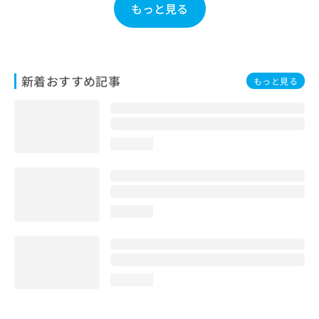
もっと見る
お
問
い
合
わ
新着おすすめ記事
せ
もっと見る
は
こ
ち
ら
loading...
loading...
loading...