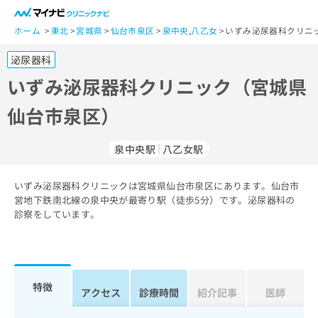
一
般
ホーム
東北
宮城県
仙台市泉区
泉中央
,
八乙女
いずみ泌尿器科クリニ
ユ
泌尿器科
ー
ザ
いずみ泌尿器科クリニック（宮城県
ー
仙台市泉区）
の
方
は
泉中央駅
八乙女駅
こ
ち
いずみ泌尿器科クリニックは宮城県仙台市泉区にあります。仙台市
ら
営地下鉄南北線の泉中央が最寄り駅（徒歩5分）です。泌尿器科の
診察をしています。
医
マ
療
イ
関
ナ
係
ビ
者
ク
特徴
アクセス
診療時間
紹介記事
医師
の
リ
方
ニ