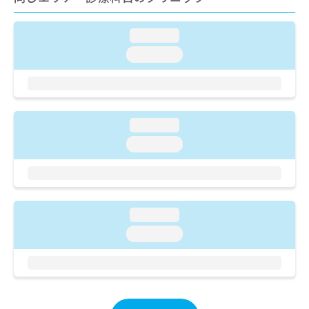
ご了
ら
み
承く
は
ださ
こ
loading...
無
い。
ち
料
loading...
ら
情
報
拡
掲
充
載
の
情
loading...
お
報
loading...
申
の
し
修
込
正
み
は
は
こ
loading...
こ
ち
ち
ら
loading...
ら
そ
の
他
の