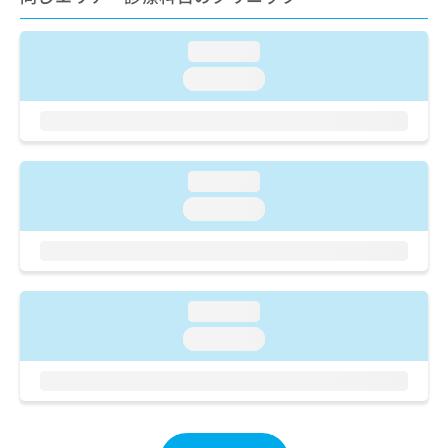
ご了
ら
み
承く
は
ださ
こ
loading...
無
い。
ち
料
loading...
ら
情
報
拡
掲
充
載
の
情
loading...
お
報
loading...
申
の
し
修
込
正
み
は
は
こ
loading...
こ
ち
ち
ら
loading...
ら
そ
の
他
の