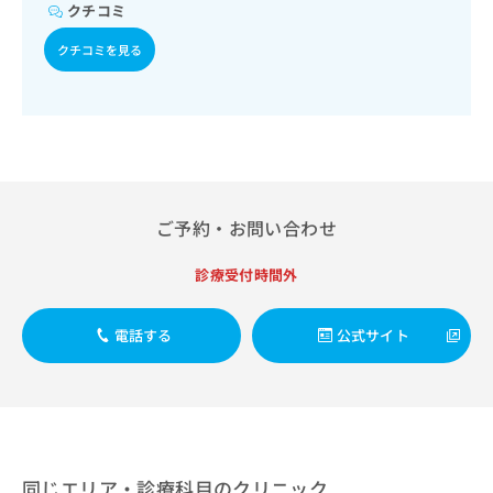
出
稿
クリ
クチコミ
資
稿
ニッ
の
料
クナ
の
クチコミを見る
お
の
ビサ
お
問
ご
イト
問
い
請
への
い
合
お問
求
合
合せ
わ
は
フォ
わ
せ
こ
ーム
せ
は
ち
とな
は
こ
ら
りま
ご予約・お問い合わせ
こ
ち
す。
ち
ら
クリ
無
ら
ニッ
診療受付時間外
料
クの
資
情
予
料
報
約・
電話する
公式サイト
の
症状
拡
のご
ご
充
相談
請
の
など
求
お
はで
は
申
きま
こ
せん
し
ので
ち
込
同じエリア・診療科目のクリニック