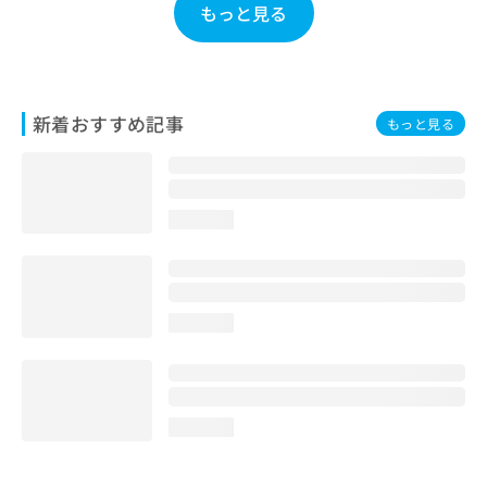
もっと見る
お
問
い
合
わ
新着おすすめ記事
せ
もっと見る
は
こ
ち
ら
loading...
loading...
loading...