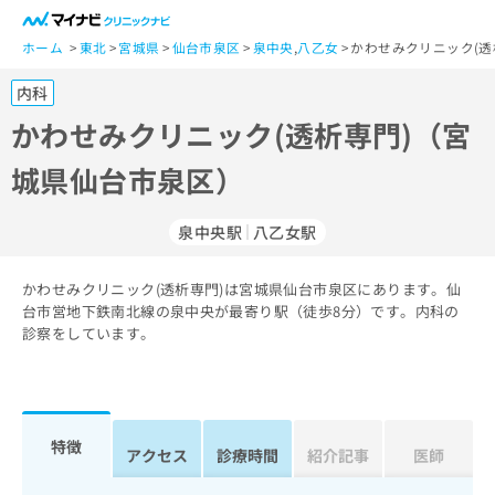
一
般
ホーム
東北
宮城県
仙台市泉区
泉中央
,
八乙女
かわせみクリニック(透
ユ
内科
ー
ザ
かわせみクリニック(透析専門)（宮
ー
城県仙台市泉区）
の
方
は
泉中央駅
八乙女駅
こ
ち
かわせみクリニック(透析専門)は宮城県仙台市泉区にあります。仙
ら
台市営地下鉄南北線の泉中央が最寄り駅（徒歩8分）です。内科の
診察をしています。
医
マ
療
イ
関
ナ
係
ビ
者
ク
特徴
アクセス
診療時間
紹介記事
医師
の
リ
方
ニ