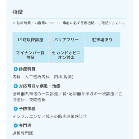
ッ
は
ク
こ
特徴
ナ
ち
ビ
診療時間・内容等について、事前に必ず医療機関にご確認ください。
ら
に
関
広
19時以降診療
バリアフリー
駐車場あり
す
広
告
る
告
代
マイナンバー保
セカンドオピニ
お
出
険証
オン対応
理
問
稿
店
い
の
診療科目
合
の
お
内科 人工透析内科 内科(腎臓)
わ
方
問
せ
い
は
対応可能な疾患・治療
は
合
こ
循環器系領域の一次診療／腎･泌尿器系領域の一次診療／血
こ
わ
ち
液透析／夜間透析
ち
せ
ら
予防接種
ら
は
こ
インフルエンザ／成人の肺炎球菌感染症
こち
ち
広
専門医
らは
広
ら
告
マイ
透析専門医
告
出
ナビ