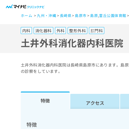
一
ホーム
九州・沖縄
長崎県
島原市
島原
,
霊丘公園体育館
般
ユ
内科
消化器科
外科
整形外科
肛門科
ー
ザ
土井外科消化器内科医院
ー
の
方
土井外科消化器内科医院は長崎県島原市にあります。島原
は
の診察をしています。
こ
ち
ら
特徴
アクセス
医
マ
療
イ
ナ
関
特徴
ビ