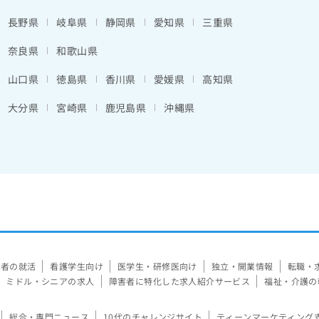
長野県
岐阜県
静岡県
愛知県
三重県
奈良県
和歌山県
山口県
徳島県
香川県
愛媛県
高知県
大分県
宮崎県
鹿児島県
沖縄県
験者の就活
看護学生向け
医学生・研修医向け
独立・開業情報
転職・
ミドル・シニアの求人
障害者に特化した求人紹介サービス
福祉・介護の
総合・専門ニュース
10代のチャレンジサイト
ティーンマーケティング