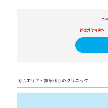
せ
こち
ち
らは
は
マイ
こ
ら
ナビ
ち
クリ
ご
ら
ニッ
クナ
広
ビサ
診療受付時間外
広
資
イト
告
告
への
料
出
出
お問
の
稿
合せ
稿
ご
の
フォ
の
請
お
ーム
お
求
問
とな
問
りま
は
い
い
す。
こ
合
合
クリ
ち
わ
ニッ
わ
ら
せ
クの
同じエリア・診療科目のクリニック
せ
は
予
は
約・
こ
こ
無
症状
ち
ち
のご
料
ら
相談
ら
情
など
報
はで