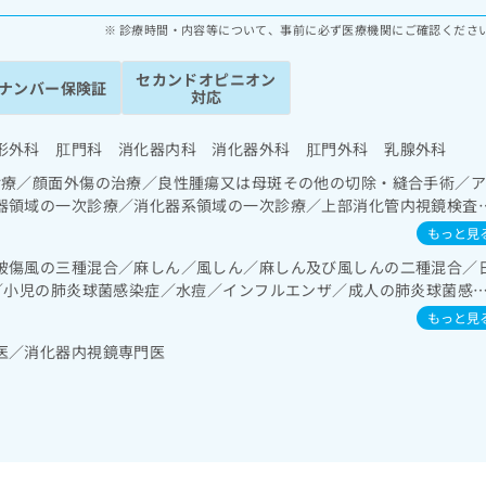
診療時間・内容等について、事前に必ず医療機関にご確認くださ
セカンドオピニオン
ナンバー保険証
対応
形外科 肛門科 消化器内科 消化器外科 肛門外科 乳腺外科
診療／顔面外傷の治療／良性腫瘍又は母斑その他の切除・縫合手術／
器領域の一次診療／消化器系領域の一次診療／上部消化管内視鏡検査
／下部消化管内視鏡検査／下部消化管内視鏡的切除術／虫垂切除術（
もっと見
除く）／人工肛門の管理／肝･胆道・膵臓領域の一次診療／内視鏡的
破傷風の三種混合／麻しん／風しん／麻しん及び風しんの二種混合／
の一次診療／腎･泌尿器系領域の一次診療／乳腺領域の一次診療／イ
症／小児の肺炎球菌感染症／水痘／インフルエンザ／成人の肺炎球菌感
（食事療法、運動療法、自己血糖測定）／血液・免疫系領域の一次診
炎／B型肝炎／ロタウイルス感染症
の一次診療／小児領域の一次診療／硬膜外麻酔／脊椎麻酔
もっと見
医／消化器内視鏡専門医