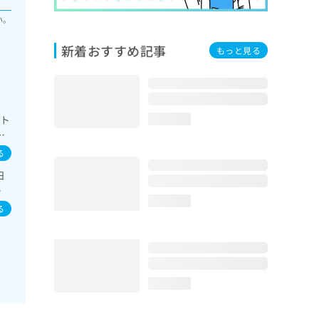
い。
新着おすすめ記事
もっと見る
アト
loading...
／
た
る
胆道
日
ンス
染
療
loading...
る
loading...