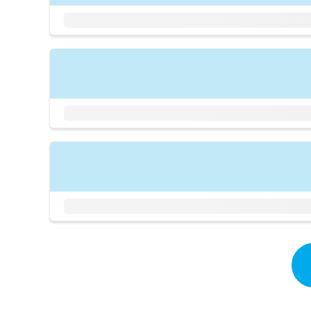
拡
資
きま
充
料
せん
の
ので
の
ご了
お
ご
承く
申
請
ださ
し
求
い。
込
は
み
こ
は
ち
こ
ら
ち
ら
無
料
掲
情
載
報
情
拡
報
充
の
の
修
お
正
申
は
し
こ
込