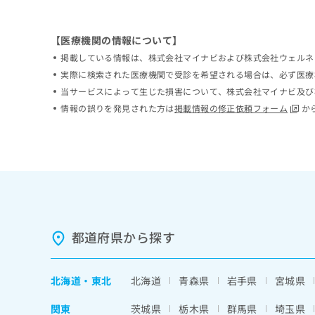
ち
み
ら
は
【医療機関の情報について】
こ
ち
掲載している情報は、株式会社マイナビおよび株式会社ウェルネ
そ
ら
実際に検索された医療機関で受診を希望される場合は、必ず医療
の
当サービスによって生じた損害について、株式会社マイナビ及び
他
の
情報の誤りを発見された方は
掲載情報の修正依頼フォーム
か
お
問
い
合
わ
せ
は
こ
ち
都道府県から探す
ら
北海道
・
東北
北海道
青森県
岩手県
宮城県
関東
茨城県
栃木県
群馬県
埼玉県