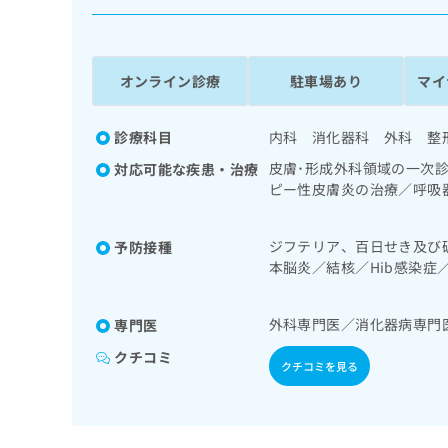
係
ク
者
リ
の
ニ
ッ
方
オンライン診療
駐車場あり
マイ
ク
は
ナ
こ
ビ
診療科目
内科 消化器科 外科 整
ち
に
皮膚･形成外科領域の一次
対応可能な疾患・治療
関
ら
ピー性皮膚炎の治療／呼吸
す
上部消化管内視鏡的切除術
る
だし、乳幼児に係るものを
お
広
ジフテリア、百日せき及び
予防接種
ドレナージ／循環器系領域
広
問
本脳炎／結核／Hib感染
告
告
リン療法／糖尿病患者教育
い
症／おたふくかぜ／A型肝
出
／筋・骨格系及び外傷領域
代
合
稿
わ
理
外科専門医／消化器病専門
専門医
の
せ
店
お
は
クチコミ
クチコミを見る
の
問
こ
い
方
ち
合
ら
は
わ
こ