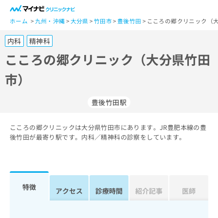
一
般
ホーム
九州・沖縄
大分県
竹田市
豊後竹田
こころの郷クリニック（大
ユ
内科
精神科
ー
ザ
こころの郷クリニック（大分県竹田
ー
市）
の
方
は
豊後竹田駅
こ
ち
こころの郷クリニックは大分県竹田市にあります。JR豊肥本線の豊
ら
後竹田が最寄り駅です。内科／精神科の診察をしています。
医
マ
療
イ
関
ナ
係
ビ
特徴
アクセス
診療時間
紹介記事
医師
者
ク
の
リ
方
ニ