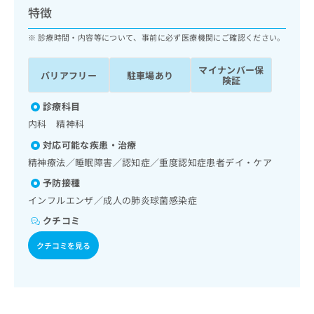
ッ
は
特徴
ク
こ
ナ
診療時間・内容等について、事前に必ず医療機関にご確認ください。
ち
ビ
ら
に
マイナンバー保
バリアフリー
駐車場あり
関
険証
広
す
広
告
る
診療科目
告
代
お
出
内科 精神科
理
問
稿
対応可能な疾患・治療
店
い
の
合
の
精神療法／睡眠障害／認知症／重度認知症患者デイ・ケア
お
わ
方
問
予防接種
せ
い
は
インフルエンザ／成人の肺炎球菌感染症
は
合
こ
こ
わ
クチコミ
ち
ち
せ
ら
ら
クチコミを見る
は
こ
こち
ち
広
らは
広
ら
告
マイ
告
出
ナビ