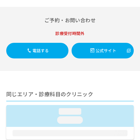
出
稿
クリ
資
稿
ニッ
の
料
クナ
の
お
の
ビサ
ご予約・お問い合わせ
お
問
ご
イト
問
い
請
への
い
診療受付時間外
合
お問
求
合
合せ
わ
は
フォ
わ
せ
こ
ーム
電話する
公式サイト
せ
は
ち
とな
は
こ
ら
りま
こ
ち
す。
ち
ら
クリ
無
ら
ニッ
料
クの
資
情
予
料
同じエリア・診療科目のクリニック
報
約・
の
症状
拡
のご
ご
充
相談
請
loading...
の
など
求
お
はで
loading...
は
申
きま
こ
せん
し
ので
ち
込