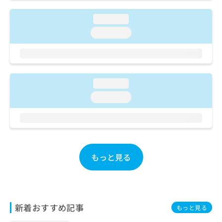
ご了
ら
み
承く
は
ださ
loading...
こ
無
い。
loading...
ち
料
ら
情
報
拡
掲
充
載
loading...
の
情
お
報
loading...
申
の
し
修
込
正
み
は
は
こ
こ
もっと見る
ち
ち
ら
ら
そ
の
新着おすすめ記事
もっと見る
他
の