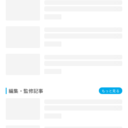
お
問
い
loading...
合
わ
せ
は
こ
loading...
ち
ら
loading...
編集・監修記事
もっと見る
loading...